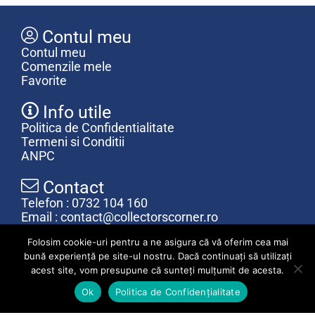
Contul meu
Contul meu
Comenzile mele
Favorite
Info utile
Politica de Confidentialitate
Termeni si Conditii
ANPC
Contact
Telefon : 0732 104 160
Email : contact@collectorscorner.ro
Luni – Vineri : 09.00 – 18.00
Folosim cookie-uri pentru a ne asigura că vă oferim cea mai
bună experiență pe site-ul nostru. Dacă continuați să utilizați
acest site, vom presupune că sunteți mulțumit de acesta.
0
Ok
Politica de Confidențialitate