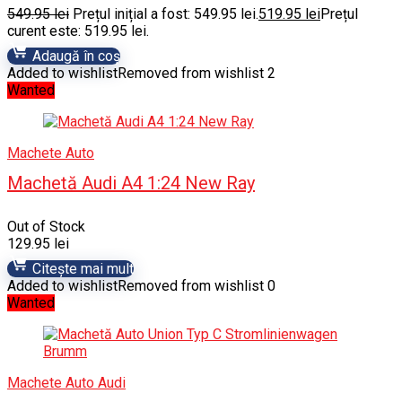
549.95
lei
Prețul inițial a fost: 549.95 lei.
519.95
lei
Prețul
curent este: 519.95 lei.
Adaugă în coș
Added to wishlist
Removed from wishlist
2
Wanted
Machete Auto
Machetă Audi A4 1:24 New Ray
Out of Stock
129.95
lei
Citește mai mult
Added to wishlist
Removed from wishlist
0
Wanted
Machete Auto Audi