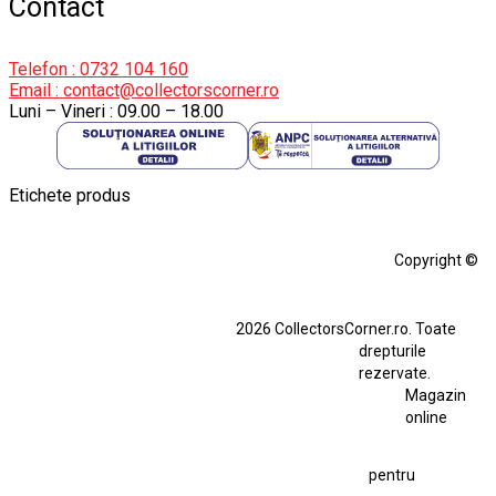
Contact
Telefon : 0732 104 160
Email : contact@collectorscorner.ro
Luni – Vineri : 09.00 – 18.00
Etichete produs
Alfa Romeo Giulia
Aro
Aro 10
Audi Gt Rs
BMW
Bmw M3
Copyright ©
BMW M3 E30
BMW M3 E46
BMW M3 Performance Parts
Dacia
2026 CollectorsCorner.ro. Toate
Ferrari SF90 XX Stradale
drepturile
Ferrari SF90 XX Stradale 1:18 Bburago
rezervate.
Magazin
Fiat Stilo Abarth 2.4 20V
Figurina Indian
online
Figurină Soldat WW2
Hot Wheels Elite Ferrari FXX
pentru
Hot Wheels Team Transport
Jucarie Colectie