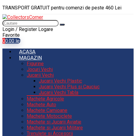
TRANSPORT GRATUIT pentru comenzi de peste 460 Lei
Login / Register
Logare
Favorite
0
0.00
lei
ACASA
MAGAZIN
Figurine
Jocuri Vechi
Jucarii Vechi
Jucarii Vechi Plastic
Jucarii Vechi Plus si Cauciuc
Jucarii Vechi Tabla
Machete Agricole
Machete Auto
Machete Camioane
Machete Motociclete
Machete si Jucarii Aviatie
Machete si Jucarii Militare
Trenulete si Accesorii