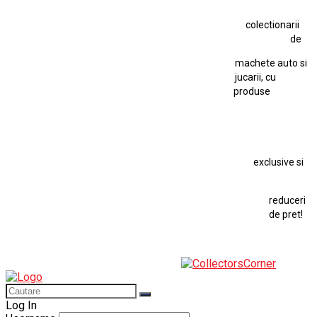
Jucarie Comunista
colectionarii
Jucarie Cu Cheie
Jucarie Tabla
Jucarie Veche
de
Kyosho Nissan GT-R
Lamborghini
Le Mans
Locomotiva Cu Abur
machete auto si
Macheta Auto Ferrari SF90 XX Stradale
jucarii, cu
produse
Macheta BMW M1
Macheta BMW M3
Macheta Chevrolet Chevelle
Macheta Chevrolet Corvette
Macheta Dacia 1310 L
Macheta Ford Thunderbird
exclusive si
Macheta Ford Transit
Macheta Jaguar D Type
Macheta Land Rover
Macheta Porsche 911
Maisto Speed Icons
reduceri
Mercedes Benz 300 SL
de pret!
Modele Auto Colecționabile.
Porsche
Porsche 911
Solido
Star Wars
Toy
Log In