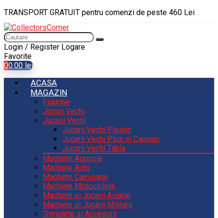
TRANSPORT GRATUIT pentru comenzi de peste 460 Lei
Login / Register
Logare
Favorite
0
0.00
lei
ACASA
MAGAZIN
Figurine
Jocuri Vechi
Jucarii Vechi
Jucarii Vechi Plastic
Jucarii Vechi Plus si Cauciuc
Jucarii Vechi Tabla
Machete Agricole
Machete Auto
Machete Camioane
Machete Motociclete
Machete si Jucarii Aviatie
Machete si Jucarii Militare
Trenulete si Accesorii