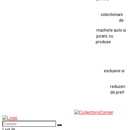
Hot Wheels Team Transport
Jucarie Comunista
colectionarii
Jucarie Cu Cheie
Jucarie Tabla
Jucarie Veche
de
Kyosho Nissan GT-R
Lamborghini
Le Mans
Locomotiva Cu Abur
machete auto si
Macheta Auto Ferrari SF90 XX Stradale
jucarii, cu
produse
Macheta BMW M1
Macheta BMW M3
Macheta Chevrolet Chevelle
Macheta Chevrolet Corvette
Macheta Dacia 1310 L
Macheta Ford Thunderbird
exclusive si
Macheta Ford Transit
Macheta Jaguar D Type
Macheta Land Rover
Macheta Porsche 911
Maisto Speed Icons
reduceri
Mercedes Benz 300 SL
de pret!
Modele Auto Colecționabile.
Porsche
Porsche 911
Solido
Star Wars
Toy
Log In