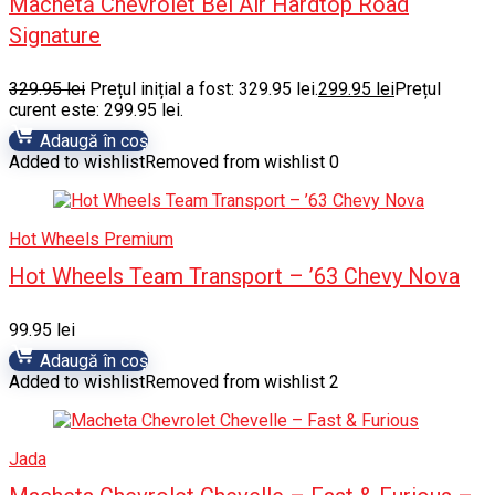
Machetă Chevrolet Bel Air Hardtop Road
Signature
329.95
lei
Prețul inițial a fost: 329.95 lei.
299.95
lei
Prețul
curent este: 299.95 lei.
Adaugă în coș
Added to wishlist
Removed from wishlist
0
Hot Wheels Premium
Hot Wheels Team Transport – ’63 Chevy Nova
99.95
lei
Adaugă în coș
Added to wishlist
Removed from wishlist
2
Jada