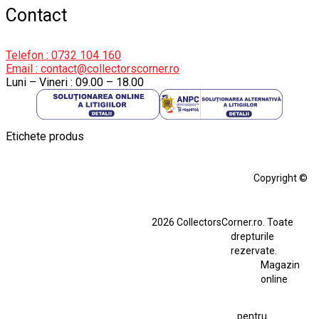
Contact
Telefon : 0732 104 160
Email : contact@collectorscorner.ro
Luni – Vineri : 09.00 – 18.00
Etichete produs
Alfa Romeo Giulia
Aro
Aro 10
Audi Gt Rs
BMW
Bmw M3
Copyright ©
BMW M3 E30
BMW M3 E46
BMW M3 Performance Parts
Dacia
2026 CollectorsCorner.ro. Toate
Ferrari SF90 XX Stradale
drepturile
Ferrari SF90 XX Stradale 1:18 Bburago
rezervate.
Magazin
Fiat Stilo Abarth 2.4 20V
Figurina Indian
online
Figurină Soldat WW2
Hot Wheels Elite Ferrari FXX
pentru
Jucarie Colectie