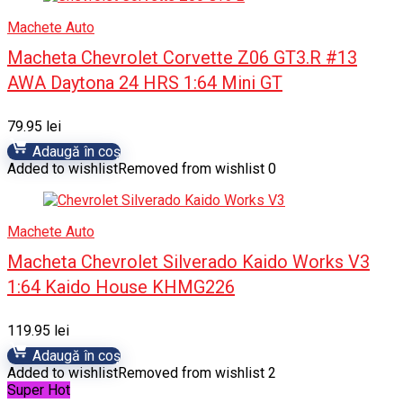
Machete Auto
Macheta Chevrolet Corvette Z06 GT3.R #13
AWA Daytona 24 HRS 1:64 Mini GT
79.95
lei
Adaugă în coș
Added to wishlist
Removed from wishlist
0
Machete Auto
Macheta Chevrolet Silverado Kaido Works V3
1:64 Kaido House KHMG226
119.95
lei
Adaugă în coș
Added to wishlist
Removed from wishlist
2
Super Hot