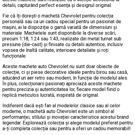
detalii, capturând perfect esența și designul original.
Fie că îți dorești o machetă Chevrolet pentru colecția
personală sau ca un cadou special pentru un pasionat de
mașini, ai la dispoziție o gamă variată de dimensiuni și
materiale. Machetele sunt disponibile la diverse scări,
precum 1:18, 1:24 sau 1:43, realizate din metal turnat sub
presiune (die-cast) și finisate cu detalii autentice, inclusiv
vopsea de înaltă calitate, interioare detaliate și roți
funcționale.
Aceste machete auto Chevrolet nu sunt doar obiecte de
colecție, ci și piese decorative ideale pentru birou sau casă,
aducând un aer retro sau modern, în funcție de modelul ales.
În plus, colecționarii pasionați apreciază aceste machete
pentru precizia și autenticitatea lor, fiecare model fiind o
replică meticulos lucrată, inspirată de original.
Indiferent dacă ești fan al modelelor clasice sau al celor
moderne, o machetă auto Chevrolet este un simbol al
performanței, stilului și inovației caracteristice acestui brand
legendar. Explorează colecția și alege modelul preferat pentru
a-ți completa colecția sau pentru a oferi un cadou memorabil!