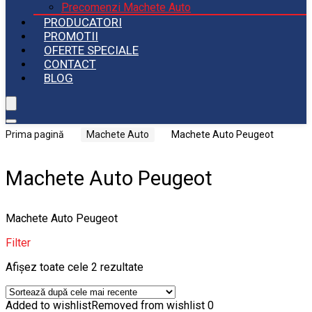
Precomenzi Machete Auto
PRODUCATORI
PROMOTII
OFERTE SPECIALE
CONTACT
BLOG
Prima pagină
Machete Auto
Machete Auto Peugeot
Machete Auto Peugeot
Machete Auto Peugeot
Filter
Sortat
Afișez toate cele 2 rezultate
după
cele
Added to wishlist
Removed from wishlist
0
mai