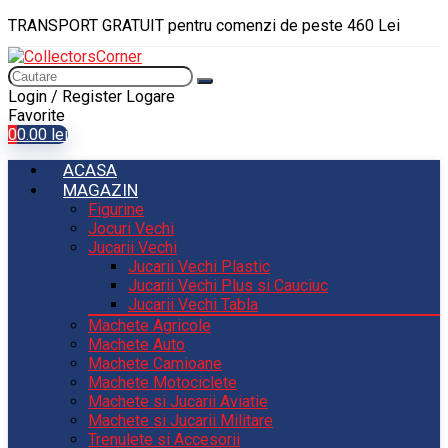
TRANSPORT GRATUIT pentru comenzi de peste 460 Lei
Login / Register
Logare
Favorite
0
0.00
lei
ACASA
MAGAZIN
Figurine
Jocuri Vechi
Jucarii Vechi
Jucarii Vechi Plastic
Jucarii Vechi Plus si Cauciuc
Jucarii Vechi Tabla
Machete Agricole
Machete Auto
Machete Camioane
Machete Motociclete
Machete si Jucarii Aviatie
Machete si Jucarii Militare
Trenulete si Accesorii