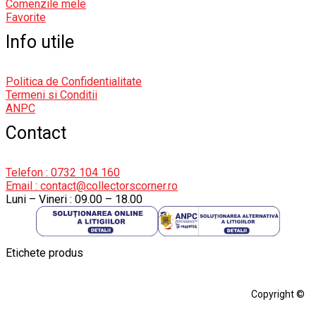
Comenzile mele
Favorite
Info utile
Politica de Confidentialitate
Termeni si Conditii
ANPC
Contact
Telefon : 0732 104 160
Email : contact@collectorscorner.ro
Luni – Vineri : 09.00 – 18.00
Etichete produs
Alfa Romeo Giulia
Aro
Aro 10
Audi Gt Rs
BMW
Bmw M3
Copyright ©
BMW M3 E30