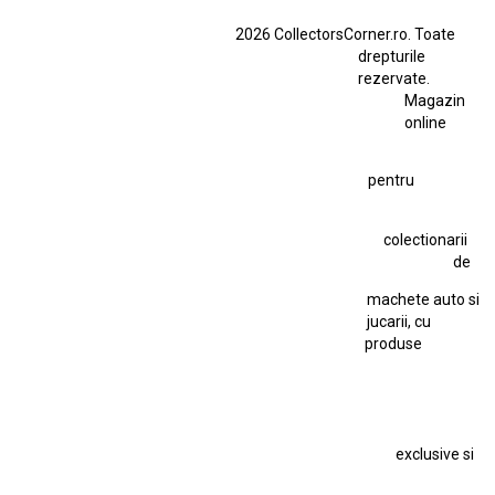
BMW M3 E46
BMW M3 Performance Parts
Dacia
2026 CollectorsCorner.ro. Toate
Ferrari SF90 XX Stradale
drepturile
Ferrari SF90 XX Stradale 1:18 Bburago
rezervate.
Magazin
Fiat Stilo Abarth 2.4 20V
Figurina Indian
online
Figurină Soldat WW2
Hot Wheels Elite Ferrari FXX
pentru
Hot Wheels Team Transport
Jucarie Colectie
Jucarie Comunista
colectionarii
Jucarie Cu Cheie
Jucarie Tabla
Jucarie Veche
de
Kyosho Nissan GT-R
Lamborghini
Le Mans
Locomotiva Cu Abur
machete auto si
Macheta Auto Ferrari SF90 XX Stradale
jucarii, cu
produse
Macheta BMW M1
Macheta BMW M3
Macheta Chevrolet Chevelle
Macheta Chevrolet Corvette
Macheta Dacia 1310 L
Macheta Ford Thunderbird
exclusive si
Macheta Ford Transit
Macheta Jaguar D Type
Macheta Land Rover
Macheta Porsche 911
Maisto Speed Icons