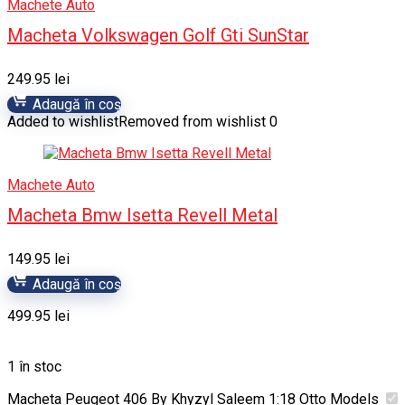
Machete Auto
Macheta Volkswagen Golf Gti SunStar
249.95
lei
Adaugă în coș
Added to wishlist
Removed from wishlist
0
Machete Auto
Macheta Bmw Isetta Revell Metal
149.95
lei
Adaugă în coș
499.95
lei
1 în stoc
Macheta Peugeot 406 By Khyzyl Saleem 1:18 Otto Models