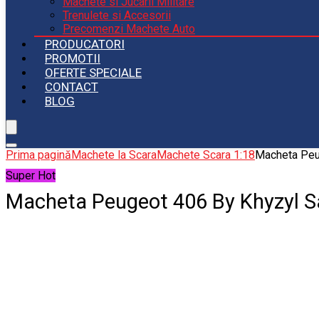
Machete si Jucarii Militare
Trenulete si Accesorii
Precomenzi Machete Auto
PRODUCATORI
PROMOTII
OFERTE SPECIALE
CONTACT
BLOG
Prima pagină
Machete la Scara
Machete Scara 1:18
Macheta Peu
Super Hot
Macheta Peugeot 406 By Khyzyl S