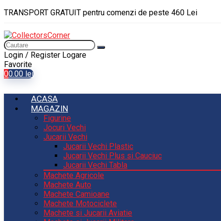
TRANSPORT GRATUIT pentru comenzi de peste 460 Lei
Login / Register
Logare
Favorite
0
0.00
lei
ACASA
MAGAZIN
Figurine
Jocuri Vechi
Jucarii Vechi
Jucarii Vechi Plastic
Jucarii Vechi Plus si Cauciuc
Jucarii Vechi Tabla
Machete Agricole
Machete Auto
Machete Camioane
Machete Motociclete
Machete si Jucarii Aviatie