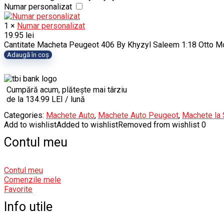
Numar personalizat
1
×
Numar personalizat
19.95
lei
Cantitate Macheta Peugeot 406 By Khyzyl Saleem 1:18 Otto M
Adaugă în coș
Cumpără acum, plătește mai târziu
de la 134.99 LEI / lună
Categories:
Machete Auto
,
Machete Auto Peugeot
,
Machete la 
Add to wishlist
Added to wishlist
Removed from wishlist
0
Contul meu
Contul meu
Comenzile mele
Favorite
Info utile