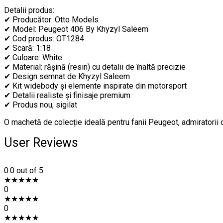
Detalii produs:
✔ Producător: Otto Models
✔ Model: Peugeot 406 By Khyzyl Saleem
✔ Cod produs: OT1284
✔ Scară: 1:18
✔ Culoare: White
✔ Material: rășină (resin) cu detalii de înaltă precizie
✔ Design semnat de Khyzyl Saleem
✔ Kit widebody și elemente inspirate din motorsport
✔ Detalii realiste și finisaje premium
✔ Produs nou, sigilat
O machetă de colecție ideală pentru fanii Peugeot, admiratorii 
User Reviews
0.0
out of 5
★
★
★
★
★
0
★
★
★
★
★
0
★
★
★
★
★