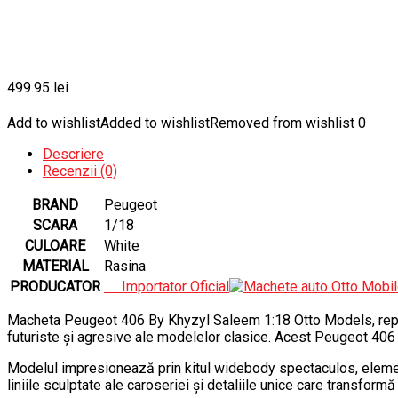
499.95
lei
Add to wishlist
Added to wishlist
Removed from wishlist
0
Descriere
Recenzii (0)
BRAND
Peugeot
SCARA
1/18
CULOARE
White
MATERIAL
Rasina
PRODUCATOR
Importator Oficial
Macheta Peugeot 406 By Khyzyl Saleem 1:18 Otto Models, reprod
futuriste și agresive ale modelelor clasice. Acest Peugeot 406 
Modelul impresionează prin kitul widebody spectaculos, element
liniile sculptate ale caroseriei și detaliile unice care transfo