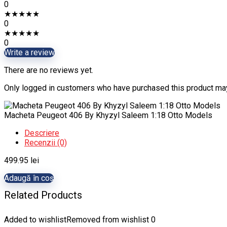
0
★
★
★
★
★
0
★
★
★
★
★
0
Write a review
There are no reviews yet.
Only logged in customers who have purchased this product may
Macheta Peugeot 406 By Khyzyl Saleem 1:18 Otto Models
Descriere
Recenzii (0)
499.95
lei
Adaugă în coș
Related Products
Added to wishlist
Removed from wishlist
0