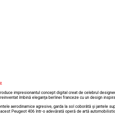
uce impresionantul concept digital creat de celebrul designer 
reinventat îmbină eleganța berlinei franceze cu un design inspir
ele aerodinamice agresive, garda la sol coborâtă și jantele sup
rmă acest Peugeot 406 într-o adevărată operă de artă automobilisti