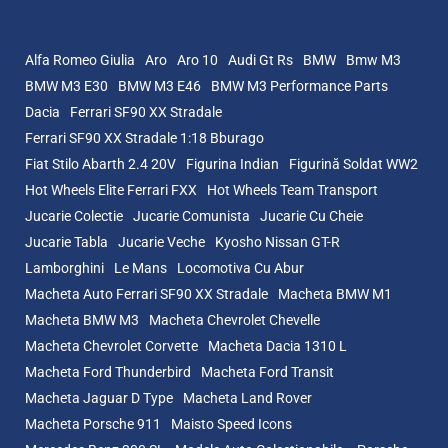
Alfa Romeo Giulia
Aro
Aro 10
Audi Gt Rs
BMW
Bmw M3
BMW M3 E30
BMW M3 E46
BMW M3 Performance Parts
Dacia
Ferrari SF90 XX Stradale
Ferrari SF90 XX Stradale 1:18 Bburago
Fiat Stilo Abarth 2.4 20V
Figurina Indian
Figurină Soldat WW2
Hot Wheels Elite Ferrari FXX
Hot Wheels Team Transport
Jucarie Colectie
Jucarie Comunista
Jucarie Cu Cheie
Jucarie Tabla
Jucarie Veche
Kyosho Nissan GT-R
Lamborghini
Le Mans
Locomotiva Cu Abur
Macheta Auto Ferrari SF90 XX Stradale
Macheta BMW M1
Macheta BMW M3
Macheta Chevrolet Chevelle
Macheta Chevrolet Corvette
Macheta Dacia 1310 L
Macheta Ford Thunderbird
Macheta Ford Transit
Macheta Jaguar D Type
Macheta Land Rover
Macheta Porsche 911
Maisto Speed Icons