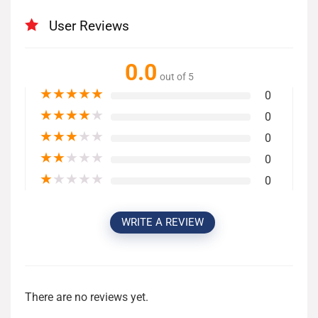
User Reviews
0.0
out of 5
★
★
★
★
★
0
★
★
★
★
★
0
★
★
★
★
★
0
★
★
★
★
★
0
★
★
★
★
★
0
WRITE A REVIEW
There are no reviews yet.