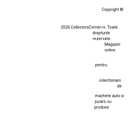
Alfa Romeo Giulia
Aro
Aro 10
Audi Gt Rs
BMW
Bmw M3
Copyright ©
BMW M3 E30
BMW M3 E46
BMW M3 Performance Parts
Dacia
2026 CollectorsCorner.ro. Toate
Ferrari SF90 XX Stradale
drepturile
Ferrari SF90 XX Stradale 1:18 Bburago
rezervate.
Magazin
Fiat Stilo Abarth 2.4 20V
Figurina Indian
online
Figurină Soldat WW2
Hot Wheels Elite Ferrari FXX
pentru
Hot Wheels Team Transport
Jucarie Colectie
Jucarie Comunista
colectionarii
Jucarie Cu Cheie
Jucarie Tabla
Jucarie Veche
de
Kyosho Nissan GT-R
Lamborghini
Le Mans
Locomotiva Cu Abur
machete auto si
Macheta Auto Ferrari SF90 XX Stradale
jucarii, cu
produse
Macheta BMW M1
Macheta BMW M3
Macheta Chevrolet Chevelle
Macheta Chevrolet Corvette
Macheta Dacia 1310 L
Macheta Ford Thunderbird