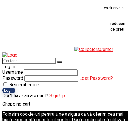
exclusive si
Macheta Ford Transit
Macheta Jaguar D Type
Macheta Land Rover
Macheta Porsche 911
Maisto Speed Icons
reduceri
Mercedes Benz 300 SL
de pret!
Modele Auto Colecționabile.
Porsche
Porsche 911
Solido
Star Wars
Toy
Log In
Username
Password
Lost Password?
Remember me
Login
Don't have an account?
Sign Up
Shopping cart
Folosim cookie-uri pentru a ne asigura că vă oferim cea mai
bună experiență pe site-ul nostru. Dacă continuați să utilizați
acest site, vom presupune că sunteți mulțumit de acesta.
Ok