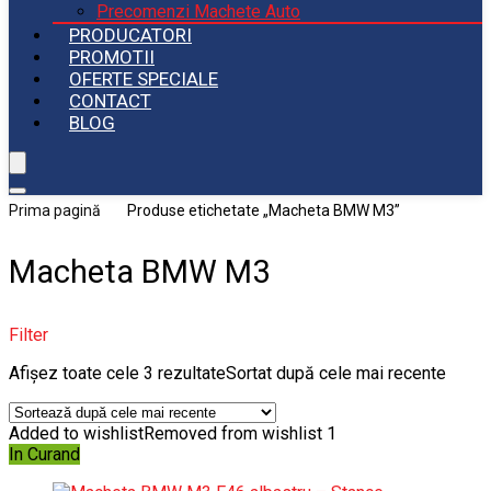
Precomenzi Machete Auto
PRODUCATORI
PROMOTII
OFERTE SPECIALE
CONTACT
BLOG
Prima pagină
Produse etichetate „Macheta BMW M3”
Macheta BMW M3
Filter
Afișez toate cele 3 rezultate
Sortat după cele mai recente
Added to wishlist
Removed from wishlist
1
In Curand