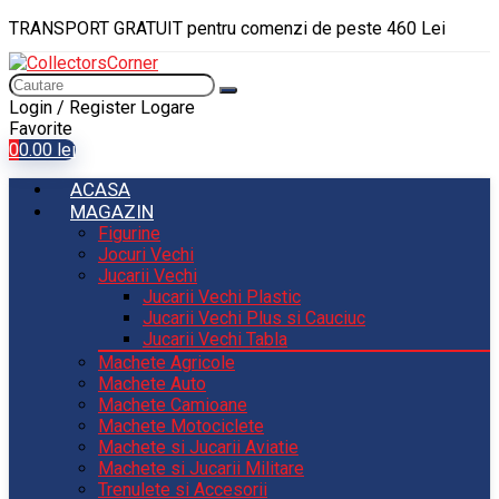
TRANSPORT GRATUIT pentru comenzi de peste 460 Lei
Login / Register
Logare
Favorite
0
0.00
lei
ACASA
MAGAZIN
Figurine
Jocuri Vechi
Jucarii Vechi
Jucarii Vechi Plastic
Jucarii Vechi Plus si Cauciuc
Jucarii Vechi Tabla
Machete Agricole
Machete Auto
Machete Camioane
Machete Motociclete
Machete si Jucarii Aviatie
Machete si Jucarii Militare
Trenulete si Accesorii