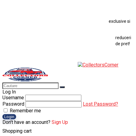
Macheta Chevrolet Chevelle
Macheta Chevrolet Corvette
Macheta Dacia 1310 L
Macheta Ford Thunderbird
exclusive si
Macheta Ford Transit
Macheta Jaguar D Type
Macheta Land Rover
Macheta Porsche 911
Maisto Speed Icons
reduceri
Mercedes Benz 300 SL
de pret!
Modele Auto Colecționabile.
Porsche
Porsche 911
Solido
Star Wars
Toy
Log In
Username
Password
Lost Password?
Remember me
Login
Don't have an account?
Sign Up
Shopping cart