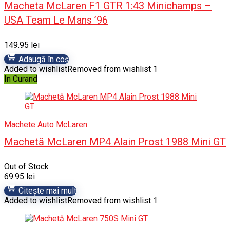
Macheta McLaren F1 GTR 1:43 Minichamps –
USA Team Le Mans ’96
149.95
lei
Adaugă în coș
Added to wishlist
Removed from wishlist
1
In Curand
Machete Auto McLaren
Machetă McLaren MP4 Alain Prost 1988 Mini GT
Out of Stock
69.95
lei
Citește mai mult
Added to wishlist
Removed from wishlist
1