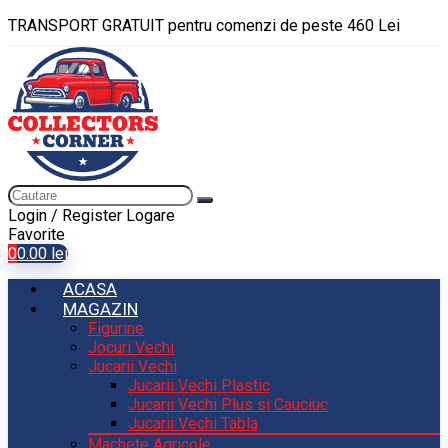
TRANSPORT GRATUIT pentru comenzi de peste 460 Lei
Login / Register
Logare
Favorite
0
0.00
lei
ACASA
MAGAZIN
Figurine
Jocuri Vechi
Jucarii Vechi
Jucarii Vechi Plastic
Jucarii Vechi Plus si Cauciuc
Jucarii Vechi Tabla
Machete Agricole