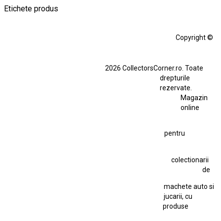
Etichete produs
Alfa Romeo Giulia
Aro
Aro 10
Audi Gt Rs
BMW
Bmw M3
Copyright ©
BMW M3 E30
BMW M3 E46
BMW M3 Performance Parts
Dacia
2026 CollectorsCorner.ro. Toate
Ferrari SF90 XX Stradale
drepturile
Ferrari SF90 XX Stradale 1:18 Bburago
rezervate.
Magazin
Fiat Stilo Abarth 2.4 20V
Figurina Indian
online
Figurină Soldat WW2
Hot Wheels Elite Ferrari FXX
pentru
Hot Wheels Team Transport
Jucarie Colectie
Jucarie Comunista
colectionarii
Jucarie Cu Cheie
Jucarie Tabla
Jucarie Veche
de
Kyosho Nissan GT-R
Lamborghini
Le Mans
Locomotiva Cu Abur
machete auto si
Macheta Auto Ferrari SF90 XX Stradale
jucarii, cu
produse
Macheta BMW M1
Macheta BMW M3