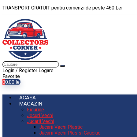
TRANSPORT GRATUIT pentru comenzi de peste 460 Lei
Login / Register
Logare
Favorite
0
0.00
lei
ACASA
MAGAZIN
Figurine
Jocuri Vechi
Jucarii Vechi
Jucarii Vechi Plastic
Jucarii Vechi Plus si Cauciuc