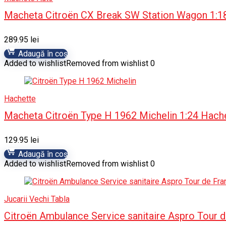
Macheta Citroën CX Break SW Station Wagon 1:1
289.95
lei
Adaugă în coș
Added to wishlist
Removed from wishlist
0
Hachette
Macheta Citroën Type H 1962 Michelin 1:24 Hach
129.95
lei
Adaugă în coș
Added to wishlist
Removed from wishlist
0
Jucarii Vechi Tabla
Citroën Ambulance Service sanitaire Aspro Tour 