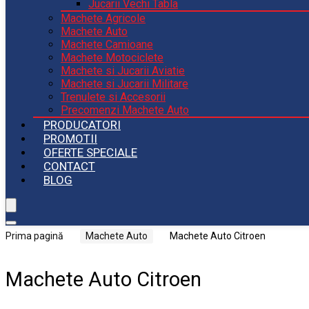
Jucarii Vechi Tabla
Machete Agricole
Machete Auto
Machete Camioane
Machete Motociclete
Machete si Jucarii Aviatie
Machete si Jucarii Militare
Trenulete si Accesorii
Precomenzi Machete Auto
PRODUCATORI
PROMOTII
OFERTE SPECIALE
CONTACT
BLOG
Prima pagină
Machete Auto
Machete Auto Citroen
Machete Auto Citroen