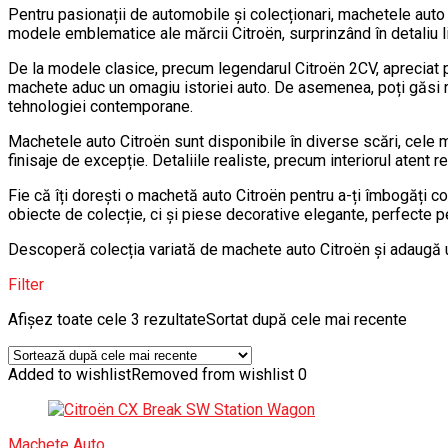
Pentru pasionații de automobile și colecționari, machetele auto
modele emblematice ale mărcii Citroën, surprinzând în detaliu lin
De la modele clasice, precum legendarul Citroën 2CV, apreciat pen
machete aduc un omagiu istoriei auto. De asemenea, poți găsi r
tehnologiei contemporane.
Machetele auto Citroën sunt disponibile în diverse scări, cele ma
finisaje de excepție. Detaliile realiste, precum interiorul atent 
Fie că îți dorești o machetă auto Citroën pentru a-ți îmbogăți c
obiecte de colecție, ci și piese decorative elegante, perfecte p
Descoperă colecția variată de machete auto Citroën și adaugă un 
Filter
Afișez toate cele 3 rezultate
Sortat după cele mai recente
Added to wishlist
Removed from wishlist
0
Machete Auto