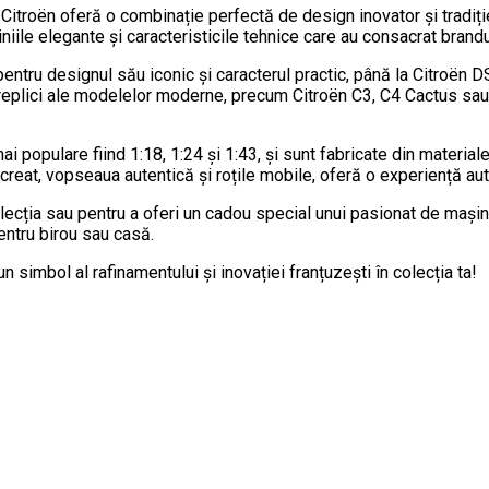
 Citroën oferă o combinație perfectă de design inovator și tradiț
iile elegante și caracteristicile tehnice care au consacrat brandul
tru designul său iconic și caracterul practic, până la Citroën DS, 
eplici ale modelelor moderne, precum Citroën C3, C4 Cactus sau S
i populare fiind 1:18, 1:24 și 1:43, și sunt fabricate din material
recreat, vopseaua autentică și roțile mobile, oferă o experiență au
olecția sau pentru a oferi un cadou special unui pasionat de mași
entru birou sau casă.
simbol al rafinamentului și inovației franțuzești în colecția ta!