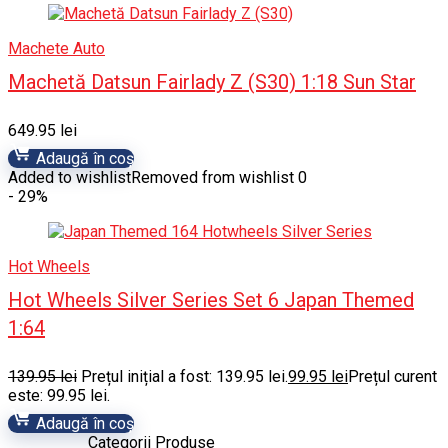
Machete Auto
Machetă Datsun Fairlady Z (S30) 1:18 Sun Star
649.95
lei
Adaugă în coș
Added to wishlist
Removed from wishlist
0
- 29%
Hot Wheels
Hot Wheels Silver Series Set 6 Japan Themed
1:64
139.95
lei
Prețul inițial a fost: 139.95 lei.
99.95
lei
Prețul curent
este: 99.95 lei.
Adaugă în coș
Categorii Produse