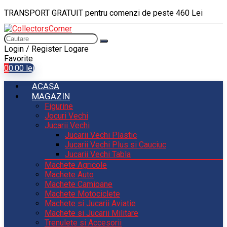
TRANSPORT GRATUIT pentru comenzi de peste 460 Lei
Login / Register
Logare
Favorite
0
0.00
lei
ACASA
MAGAZIN
Figurine
Jocuri Vechi
Jucarii Vechi
Jucarii Vechi Plastic
Jucarii Vechi Plus si Cauciuc
Jucarii Vechi Tabla
Machete Agricole
Machete Auto
Machete Camioane
Machete Motociclete
Machete si Jucarii Aviatie
Machete si Jucarii Militare
Trenulete si Accesorii