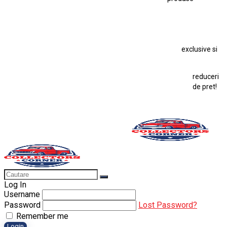
Macheta BMW M1
Macheta BMW M3
Macheta Chevrolet Chevelle
Macheta Chevrolet Corvette
Macheta Dacia 1310 L
Macheta Ford Thunderbird
exclusive si
Macheta Ford Transit
Macheta Jaguar D Type
Macheta Land Rover
Macheta Porsche 911
Maisto Speed Icons
reduceri
Mercedes Benz 300 SL
de pret!
Modele Auto Colecționabile.
Porsche
Porsche 911
Solido
Star Wars
Toy
Log In
Username
Password
Lost Password?
Remember me
Login