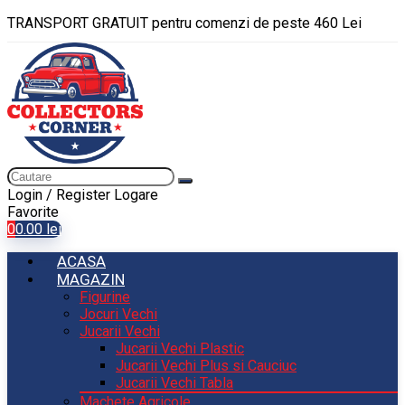
TRANSPORT GRATUIT pentru comenzi de peste 460 Lei
Login / Register
Logare
Favorite
0
0.00
lei
ACASA
MAGAZIN
Figurine
Jocuri Vechi
Jucarii Vechi
Jucarii Vechi Plastic
Jucarii Vechi Plus si Cauciuc
Jucarii Vechi Tabla
Machete Agricole