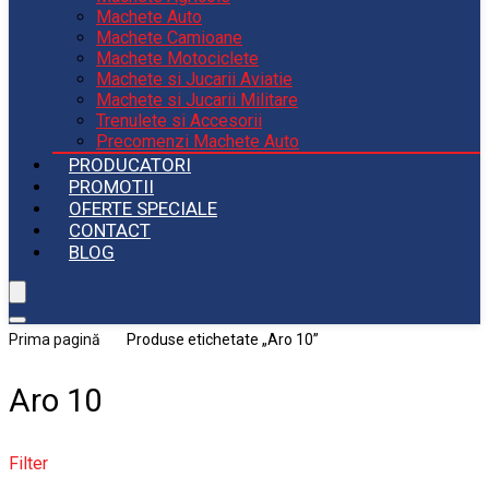
Machete Auto
Machete Camioane
Machete Motociclete
Machete si Jucarii Aviatie
Machete si Jucarii Militare
Trenulete si Accesorii
Precomenzi Machete Auto
PRODUCATORI
PROMOTII
OFERTE SPECIALE
CONTACT
BLOG
Prima pagină
Produse etichetate „Aro 10”
Aro 10
Filter