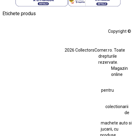
Etichete produs
Alfa Romeo Giulia
Aro
Aro 10
Audi Gt Rs
BMW
Bmw M3
Copyright ©
BMW M3 E30
BMW M3 E46
BMW M3 Performance Parts
Dacia
2026 CollectorsCorner.ro. Toate
Ferrari SF90 XX Stradale
drepturile
Ferrari SF90 XX Stradale 1:18 Bburago
rezervate.
Magazin
Fiat Stilo Abarth 2.4 20V
Figurina Indian
online
Figurină Soldat WW2
Hot Wheels Elite Ferrari FXX
pentru
Hot Wheels Team Transport
Jucarie Colectie
Jucarie Comunista
colectionarii
Jucarie Cu Cheie
Jucarie Tabla
Jucarie Veche
de
Kyosho Nissan GT-R
Lamborghini
Le Mans
Locomotiva Cu Abur
machete auto si
Macheta Auto Ferrari SF90 XX Stradale
jucarii, cu
produse