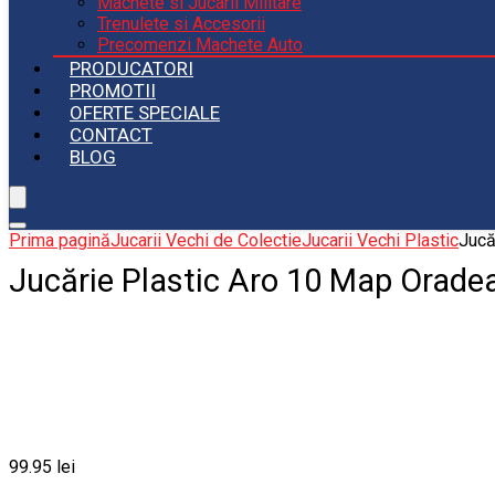
Machete si Jucarii Militare
Trenulete si Accesorii
Precomenzi Machete Auto
PRODUCATORI
PROMOTII
OFERTE SPECIALE
CONTACT
BLOG
Prima pagină
Jucarii Vechi de Colectie
Jucarii Vechi Plastic
Jucă
Jucărie Plastic Aro 10 Map Orade
99.95
lei