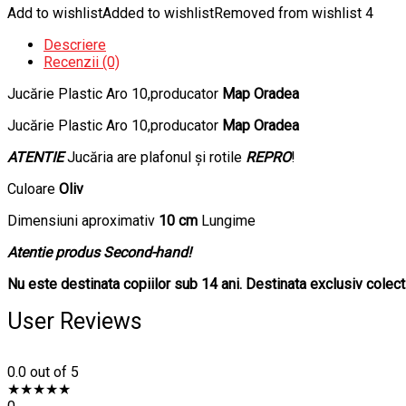
Add to wishlist
Added to wishlist
Removed from wishlist
4
Descriere
Recenzii (0)
Jucărie Plastic Aro 10,producator
Map Oradea
Jucărie Plastic Aro 10,producator
Map Oradea
ATENTIE
Jucăria are plafonul și rotile
REPRO
!
Culoare
Oliv
Dimensiuni aproximativ
10 cm
Lungime
Atentie produs Second-hand!
Nu este destinata copiilor sub 14 ani. Destinata exclusiv colecti
User Reviews
0.0
out of 5
★
★
★
★
★