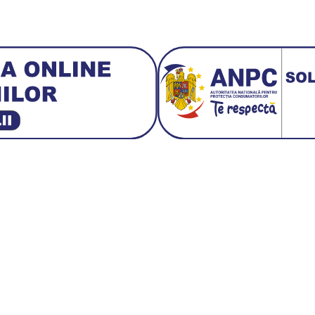
3 E30
BMW M3 E46
BMW M3 Performance Parts
Da
 1:18 Bburago
Fiat Stilo Abarth 2.4 20V
Figurina Ind
Hot Wh
san GT-R
Lamborghini
Le Mans
Locomotiva Cu Abur
Macheta Auto Fer
let Corvette
Macheta Dacia 1310 L
Macheta Ford Thund
Porsche 911