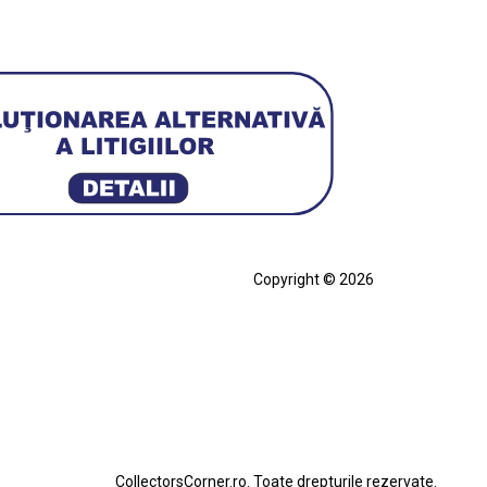
Copyright © 2026
cia
Ferrari SF90 XX Stradale
ian
Figurină Soldat WW2
Hot Wheels Elite Ferrari FXX
eels Team Transport
Jucarie Colectie
Jucarie Comunista
rari SF90 XX Stradale
Macheta BMW M1
erbird
Macheta Ford Transit
Macheta Jaguar D Type
Macheta Land Rover
Macheta Porsche 911
CollectorsCorner.ro. Toate drepturile rezervate.
Star Wars
Toy