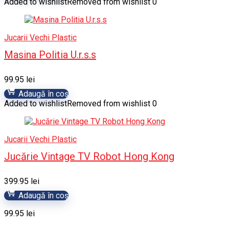
Added to wishlist
Removed from wishlist
0
Jucarii Vechi Plastic
Masina Politia U.r.s.s
99.95
lei
Adaugă în coș
Added to wishlist
Removed from wishlist
0
Jucarii Vechi Plastic
Jucărie Vintage TV Robot Hong Kong
399.95
lei
Adaugă în coș
99.95
lei