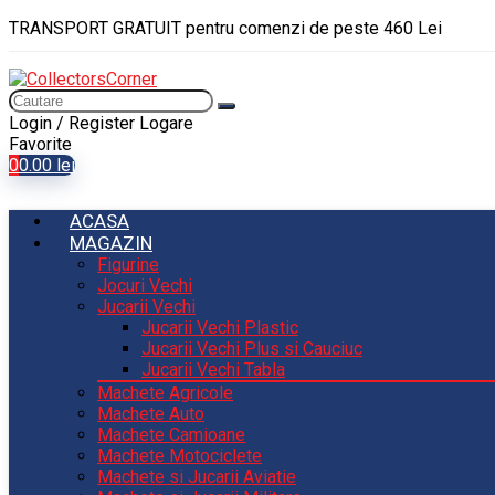
TRANSPORT GRATUIT pentru comenzi de peste 460 Lei
Login / Register
Logare
Favorite
0
0.00
lei
ACASA
MAGAZIN
Figurine
Jocuri Vechi
Jucarii Vechi
Jucarii Vechi Plastic
Jucarii Vechi Plus si Cauciuc
Jucarii Vechi Tabla
Machete Agricole
Machete Auto
Machete Camioane
Machete Motociclete
Machete si Jucarii Aviatie