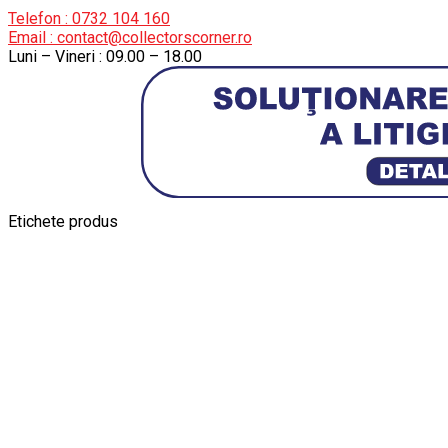
Telefon : 0732 104 160
Email : contact@collectorscorner.ro
Luni – Vineri : 09.00 – 18.00
Etichete produs
Alfa Romeo Giulia
Aro
Aro 10
Audi Gt Rs
BMW
Bmw M3
BMW M
Ferrari SF90 XX Stradale
Jucarie Cu Cheie
Jucarie Tabla
Jucarie Veche
Kyosho Nis
Macheta BMW M3
Macheta Chevrolet Chevelle
Macheta Chevro
Mercedes Benz 300 SL