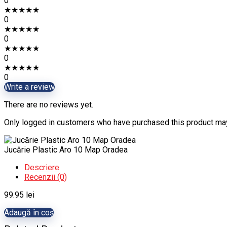
0
★
★
★
★
★
0
★
★
★
★
★
0
★
★
★
★
★
0
★
★
★
★
★
0
Write a review
There are no reviews yet.
Only logged in customers who have purchased this product may
Jucărie Plastic Aro 10 Map Oradea
Descriere
Recenzii (0)
99.95
lei
Adaugă în coș