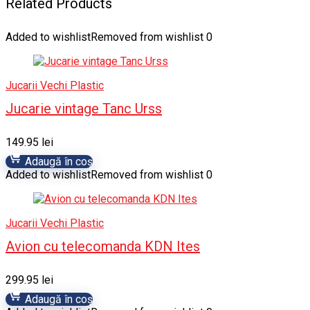
Related Products
Added to wishlist
Removed from wishlist
0
Jucarii Vechi Plastic
Jucarie vintage Tanc Urss
149.95
lei
Adaugă în coș
Added to wishlist
Removed from wishlist
0
Jucarii Vechi Plastic
Avion cu telecomanda KDN Ites
299.95
lei
Adaugă în coș