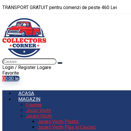
TRANSPORT GRATUIT pentru comenzi de peste 460 Lei
Login / Register
Logare
Favorite
0
0.00
lei
ACASA
MAGAZIN
Figurine
Jocuri Vechi
Jucarii Vechi
Jucarii Vechi Plastic
Jucarii Vechi Plus si Cauciuc