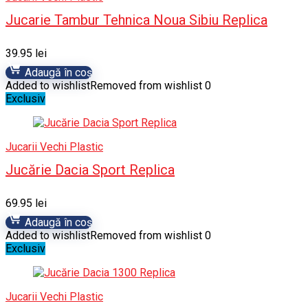
Jucarie Tambur Tehnica Noua Sibiu Replica
39.95
lei
Adaugă în coș
Added to wishlist
Removed from wishlist
0
Exclusiv
Jucarii Vechi Plastic
Jucărie Dacia Sport Replica
69.95
lei
Adaugă în coș
Added to wishlist
Removed from wishlist
0
Exclusiv
Jucarii Vechi Plastic