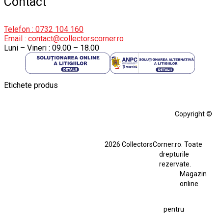
Contact
Telefon : 0732 104 160
Email : contact@collectorscorner.ro
Luni – Vineri : 09.00 – 18.00
Etichete produs
Alfa Romeo Giulia
Aro
Aro 10
Audi Gt Rs
BMW
Bmw M3
Copyright ©
BMW M3 E30
BMW M3 E46
BMW M3 Performance Parts
Dacia
2026 CollectorsCorner.ro. Toate
Ferrari SF90 XX Stradale
drepturile
Ferrari SF90 XX Stradale 1:18 Bburago
rezervate.
Magazin
Fiat Stilo Abarth 2.4 20V
Figurina Indian
online
Figurină Soldat WW2
Hot Wheels Elite Ferrari FXX
pentru
Hot Wheels Team Transport
Jucarie Colectie