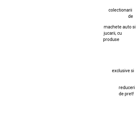
Jucarie Comunista
colectionarii
Jucarie Cu Cheie
Jucarie Tabla
Jucarie Veche
de
Kyosho Nissan GT-R
Lamborghini
Le Mans
Locomotiva Cu Abur
machete auto si
Macheta Auto Ferrari SF90 XX Stradale
jucarii, cu
produse
Macheta BMW M1
Macheta BMW M3
Macheta Chevrolet Chevelle
Macheta Chevrolet Corvette
Macheta Dacia 1310 L
Macheta Ford Thunderbird
exclusive si
Macheta Ford Transit
Macheta Jaguar D Type
Macheta Land Rover
Macheta Porsche 911
Maisto Speed Icons
reduceri
Mercedes Benz 300 SL
de pret!
Modele Auto Colecționabile.
Porsche
Porsche 911
Solido
Star Wars
Toy