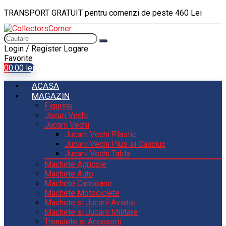
TRANSPORT GRATUIT pentru comenzi de peste 460 Lei
Login / Register
Logare
Favorite
0
0.00
lei
ACASA
MAGAZIN
Figurine
Jocuri Vechi
Jucarii Vechi
Jucarii Vechi Plastic
Jucarii Vechi Plus si Cauciuc
Jucarii Vechi Tabla
Machete Agricole
Machete Auto
Machete Camioane
Machete Motociclete
Machete si Jucarii Aviatie
Machete si Jucarii Militare
Trenulete si Accesorii