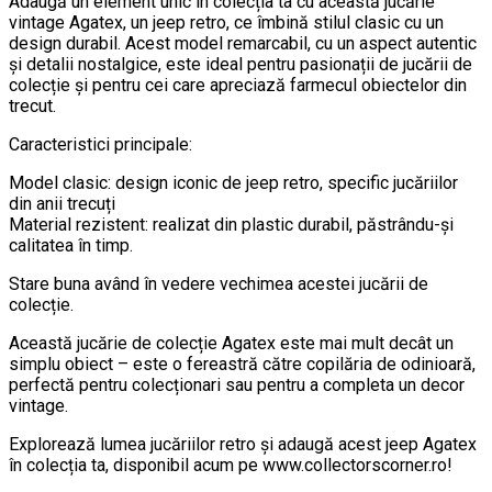
Adaugă un element unic în colecția ta cu această jucărie
vintage Agatex, un jeep retro, ce îmbină stilul clasic cu un
design durabil. Acest model remarcabil, cu un aspect autentic
și detalii nostalgice, este ideal pentru pasionații de jucării de
colecție și pentru cei care apreciază farmecul obiectelor din
trecut.
Caracteristici principale:
Model clasic: design iconic de jeep retro, specific jucăriilor
din anii trecuți
Material rezistent: realizat din plastic durabil, păstrându-și
calitatea în timp.
Stare buna având în vedere vechimea acestei jucării de
colecție.
Această jucărie de colecție Agatex este mai mult decât un
simplu obiect – este o fereastră către copilăria de odinioară,
perfectă pentru colecționari sau pentru a completa un decor
vintage.
Explorează lumea jucăriilor retro și adaugă acest jeep Agatex
în colecția ta, disponibil acum pe www.collectorscorner.ro!