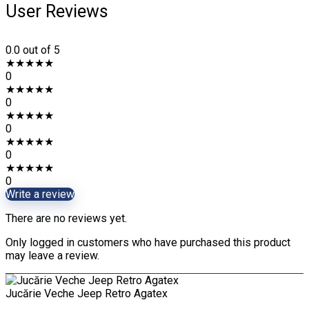
User Reviews
0.0
out of 5
★
★
★
★
★
0
★
★
★
★
★
0
★
★
★
★
★
0
★
★
★
★
★
0
★
★
★
★
★
0
Write a review
There are no reviews yet.
Only logged in customers who have purchased this product
may leave a review.
Jucărie Veche Jeep Retro Agatex