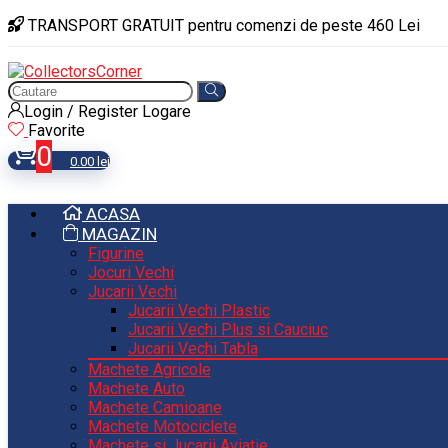
TRANSPORT GRATUIT pentru comenzi de peste 460 Lei
Login / Register
Logare
Favorite
0
0.00
lei
ACASA
MAGAZIN
Figurine
Jocuri Vechi
Jucarii Vechi
Jucarii Vechi Plastic
Jucarii Vechi Plus si Cauciuc
Jucarii Vechi Tabla
Machete Agricole
Machete Auto
Machete Camioane
Machete Motociclete
Machete si Jucarii Aviatie