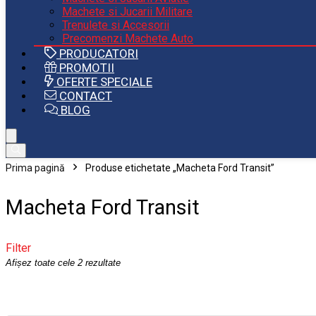
Machete si Jucarii Militare
Trenulete si Accesorii
Precomenzi Machete Auto
PRODUCATORI
PROMOTII
OFERTE SPECIALE
CONTACT
BLOG
Prima pagină
Produse etichetate „Macheta Ford Transit”
Macheta Ford Transit
Filter
Sortat
Afișez toate cele 2 rezultate
după
cele
mai
recente