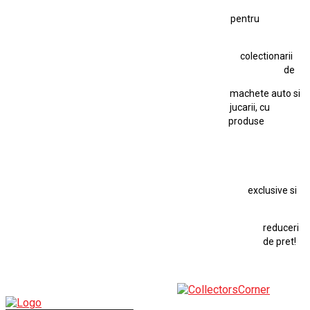
Figurină Soldat WW2
Hot Wheels Elite Ferrari FXX
pentru
Hot Wheels Team Transport
Jucarie Colectie
Jucarie Comunista
colectionarii
Jucarie Cu Cheie
Jucarie Tabla
Jucarie Veche
de
Kyosho Nissan GT-R
Lamborghini
Le Mans
Locomotiva Cu Abur
machete auto si
Macheta Auto Ferrari SF90 XX Stradale
jucarii, cu
produse
Macheta BMW M1
Macheta BMW M3
Macheta Chevrolet Chevelle
Macheta Chevrolet Corvette
Macheta Dacia 1310 L
Macheta Ford Thunderbird
exclusive si
Macheta Ford Transit
Macheta Jaguar D Type
Macheta Land Rover
Macheta Porsche 911
Maisto Speed Icons
reduceri
Mercedes Benz 300 SL
de pret!
Modele Auto Colecționabile.
Porsche
Porsche 911
Solido
Star Wars
Toy