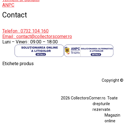
ANPC
Contact
Telefon : 0732 104 160
Email : contact@collectorscorner.ro
Luni – Vineri : 09.00 – 18.00
Etichete produs
Alfa Romeo Giulia
Aro
Aro 10
Audi Gt Rs
BMW
Bmw M3
Copyright ©
BMW M3 E30
BMW M3 E46
BMW M3 Performance Parts
Dacia
2026 CollectorsCorner.ro. Toate
Ferrari SF90 XX Stradale
drepturile
Ferrari SF90 XX Stradale 1:18 Bburago
rezervate.
Magazin
Fiat Stilo Abarth 2.4 20V
Figurina Indian
online