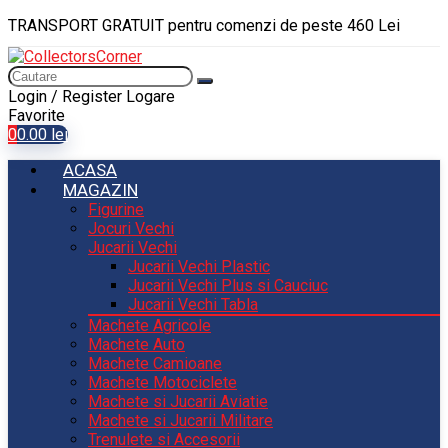
TRANSPORT GRATUIT pentru comenzi de peste 460 Lei
Login / Register
Logare
Favorite
0
0.00
lei
ACASA
MAGAZIN
Figurine
Jocuri Vechi
Jucarii Vechi
Jucarii Vechi Plastic
Jucarii Vechi Plus si Cauciuc
Jucarii Vechi Tabla
Machete Agricole
Machete Auto
Machete Camioane
Machete Motociclete
Machete si Jucarii Aviatie
Machete si Jucarii Militare
Trenulete si Accesorii