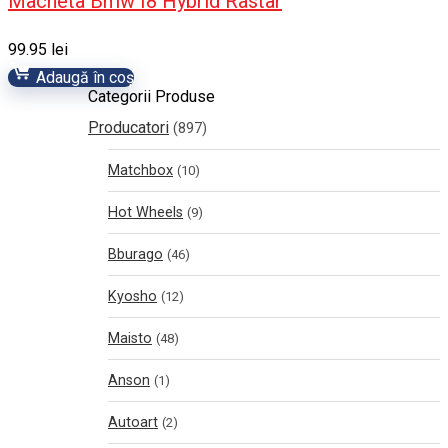
Macheta Bmw I8 Hybrid Rastar
99.95
lei
Adaugă în coș
Categorii Produse
Producatori
(897)
Matchbox
(10)
Hot Wheels
(9)
Bburago
(46)
Kyosho
(12)
Maisto
(48)
Anson
(1)
Autoart
(2)