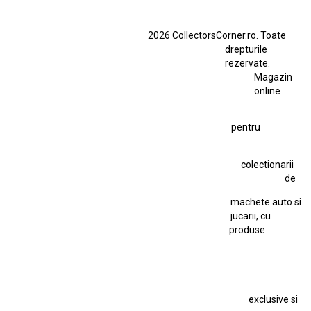
BMW M3 E46
BMW M3 Performance Parts
Dacia
2026 CollectorsCorner.ro. Toate
Ferrari SF90 XX Stradale
drepturile
Ferrari SF90 XX Stradale 1:18 Bburago
rezervate.
Magazin
Fiat Stilo Abarth 2.4 20V
Figurina Indian
online
Figurină Soldat WW2
Hot Wheels Elite Ferrari FXX
pentru
Hot Wheels Team Transport
Jucarie Colectie
Jucarie Comunista
colectionarii
Jucarie Cu Cheie
Jucarie Tabla
Jucarie Veche
de
Kyosho Nissan GT-R
Lamborghini
Le Mans
Locomotiva Cu Abur
machete auto si
Macheta Auto Ferrari SF90 XX Stradale
jucarii, cu
produse
Macheta BMW M1
Macheta BMW M3
Macheta Chevrolet Chevelle
Macheta Chevrolet Corvette
Macheta Dacia 1310 L
Macheta Ford Thunderbird
exclusive si
Macheta Ford Transit
Macheta Jaguar D Type
Macheta Land Rover