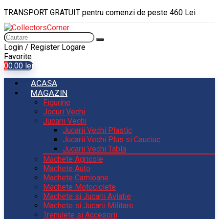
TRANSPORT GRATUIT pentru comenzi de peste 460 Lei
Login / Register
Logare
Favorite
0
0.00
lei
ACASA
MAGAZIN
Figurine
Jocuri Vechi
Jucarii Vechi
Jucarii Vechi Plastic
Jucarii Vechi Plus si Cauciuc
Jucarii Vechi Tabla
Machete Agricole
Machete Auto
Machete Camioane
Machete Motociclete
Machete si Jucarii Aviatie
Machete si Jucarii Militare
Trenulete si Accesorii