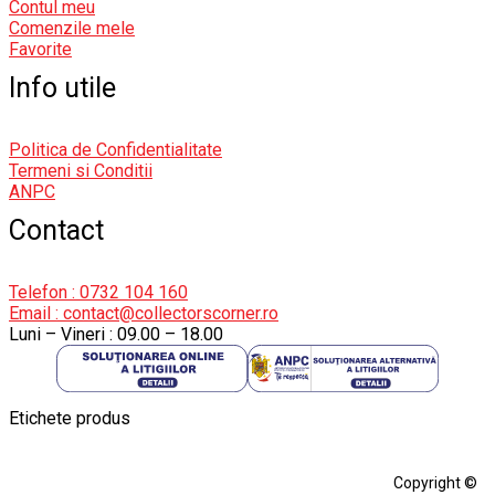
Contul meu
Comenzile mele
Favorite
Info utile
Politica de Confidentialitate
Termeni si Conditii
ANPC
Contact
Telefon : 0732 104 160
Email : contact@collectorscorner.ro
Luni – Vineri : 09.00 – 18.00
Etichete produs
Alfa Romeo Giulia
Aro
Aro 10
Audi Gt Rs
BMW
Bmw M3
Copyright ©
BMW M3 E30