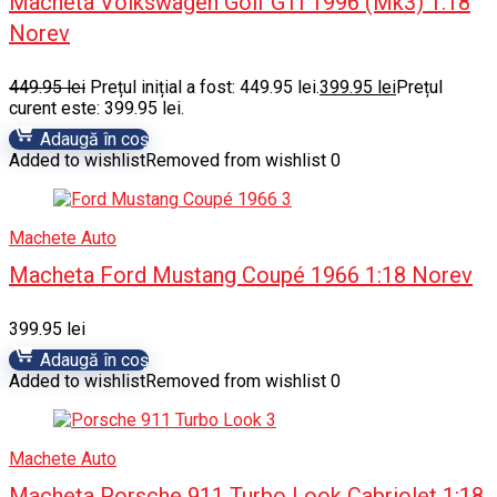
Macheta Volkswagen Golf GTI 1996 (Mk3) 1:18
Norev
449.95
lei
Prețul inițial a fost: 449.95 lei.
399.95
lei
Prețul
curent este: 399.95 lei.
Adaugă în coș
Added to wishlist
Removed from wishlist
0
Machete Auto
Macheta Ford Mustang Coupé 1966 1:18 Norev
399.95
lei
Adaugă în coș
Added to wishlist
Removed from wishlist
0
Machete Auto
Macheta Porsche 911 Turbo Look Cabriolet 1:18