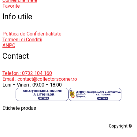
Comenzile mele
Favorite
Info utile
Politica de Confidentialitate
Termeni si Conditii
ANPC
Contact
Telefon : 0732 104 160
Email : contact@collectorscorner.ro
Luni – Vineri : 09.00 – 18.00
Etichete produs
Alfa Romeo Giulia
Aro
Aro 10
Audi Gt Rs
BMW
Bmw M3
Copyright ©
BMW M3 E30