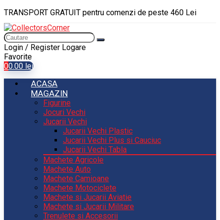
TRANSPORT GRATUIT pentru comenzi de peste 460 Lei
Login / Register
Logare
Favorite
0
0.00
lei
ACASA
MAGAZIN
Figurine
Jocuri Vechi
Jucarii Vechi
Jucarii Vechi Plastic
Jucarii Vechi Plus si Cauciuc
Jucarii Vechi Tabla
Machete Agricole
Machete Auto
Machete Camioane
Machete Motociclete
Machete si Jucarii Aviatie
Machete si Jucarii Militare
Trenulete si Accesorii