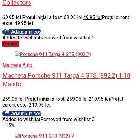
Collectors
69.95
lei
Prețul inițial a fost: 69.95 lei.
49.95
lei
Prețul curent
este: 49.95 lei.
Adaugă în coș
Added to wishlist
Removed from wishlist
0
Wanted
Machete Auto
Macheta Porsche 911 Targa 4 GTS (992.2) 1:18
Maisto
259.95
lei
Prețul inițial a fost: 259.95 lei.
219.95
lei
Prețul
curent este: 219.95 lei.
Adaugă în coș
Added to wishlist
Removed from wishlist
0
- 15%