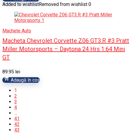
Added to wishlist
Removed from wishlist
0
Machete Auto
Macheta Chevrolet Corvette Z06 GT3.R #3 Pratt
Miller Motorsports – Daytona 24 Hrs 1:64 Mini
GT
89.95
lei
Adaugă în coș
1
2
3
4
…
41
42
43