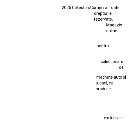
BMW M3 E46
BMW M3 Performance Parts
Dacia
2026 CollectorsCorner.ro. Toate
Ferrari SF90 XX Stradale
drepturile
Ferrari SF90 XX Stradale 1:18 Bburago
rezervate.
Magazin
Fiat Stilo Abarth 2.4 20V
Figurina Indian
online
Figurină Soldat WW2
Hot Wheels Elite Ferrari FXX
pentru
Hot Wheels Team Transport
Jucarie Colectie
Jucarie Comunista
colectionarii
Jucarie Cu Cheie
Jucarie Tabla
Jucarie Veche
de
Kyosho Nissan GT-R
Lamborghini
Le Mans
Locomotiva Cu Abur
machete auto si
Macheta Auto Ferrari SF90 XX Stradale
jucarii, cu
produse
Macheta BMW M1
Macheta BMW M3
Macheta Chevrolet Chevelle
Macheta Chevrolet Corvette
Macheta Dacia 1310 L
Macheta Ford Thunderbird
exclusive si
Macheta Ford Transit
Macheta Jaguar D Type
Macheta Land Rover
Macheta Porsche 911
Maisto Speed Icons