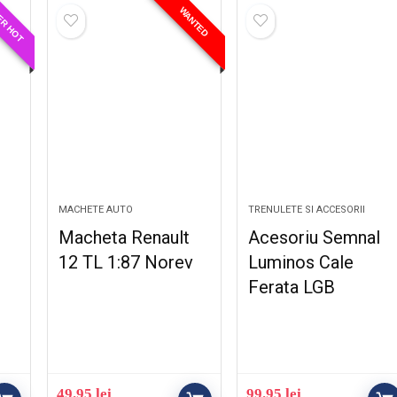
ER HOT
WANTED
MACHETE AUTO
TRENULETE SI ACCESORII
n
Macheta Renault
Acesoriu Semnal
12 TL 1:87 Norev
Luminos Cale
Ferata LGB
49.95
lei
99.95
lei