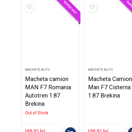
SUPER HOT
SUP
MACHETE AUTO
MACHETE AUTO
Macheta camion
Macheta Camio
MAN F7 Romania
Man F7 Cisterna
Autotren 1:87
1:87 Brekina
Brekina
Out of Stock
189.95
lei
199.95
lei