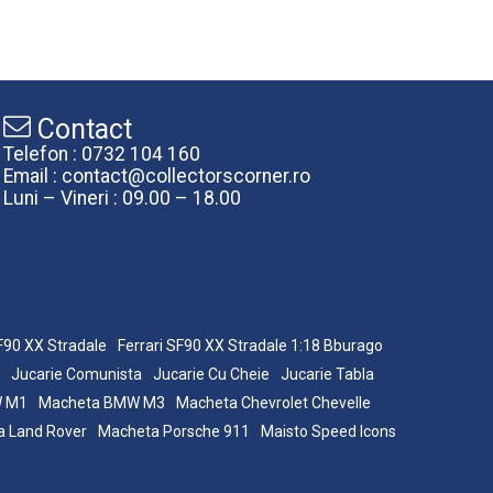
Contact
Telefon : 0732 104 160
Email : contact@collectorscorner.ro
Luni – Vineri : 09.00 – 18.00
SF90 XX Stradale
Ferrari SF90 XX Stradale 1:18 Bburago
Jucarie Comunista
Jucarie Cu Cheie
Jucarie Tabla
W M1
Macheta BMW M3
Macheta Chevrolet Chevelle
 Land Rover
Macheta Porsche 911
Maisto Speed Icons