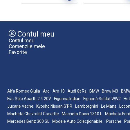
Contul meu
Contul meu
Comenzile mele
Favorite
Alfa Romeo Giulia
Aro
Aro 10
Audi Gt Rs
BMW
Bmw M3
BMW
Fiat Stilo Abarth 2.4 20V
Figurina Indian
Figurină Soldat WW2
Hot
Jucarie Veche
Kyosho Nissan GT-R
Lamborghini
Le Mans
Locom
Macheta Chevrolet Corvette
Macheta Dacia 1310 L
Macheta Ford
Mercedes Benz 300 SL
Modele Auto Colecționabile.
Porsche
Po