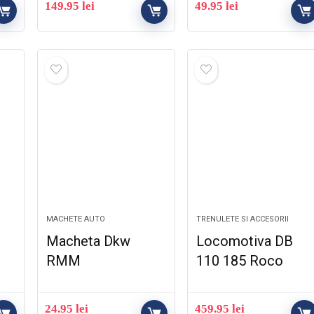
149.95
lei
49.95
lei
MACHETE AUTO
TRENULETE SI ACCESORII
Macheta Dkw
Locomotiva DB
a
RMM
110 185 Roco
24.95
lei
459.95
lei