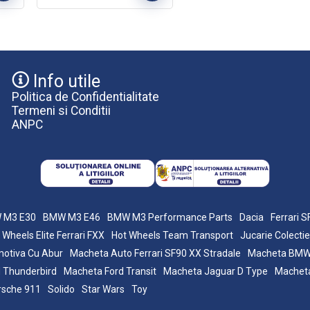
Info utile
Politica de Confidentialitate
Termeni si Conditii
ANPC
 M3 E30
BMW M3 E46
BMW M3 Performance Parts
Dacia
Ferrari 
 Wheels Elite Ferrari FXX
Hot Wheels Team Transport
Jucarie Colectie
otiva Cu Abur
Macheta Auto Ferrari SF90 XX Stradale
Macheta BM
 Thunderbird
Macheta Ford Transit
Macheta Jaguar D Type
Macheta
rsche 911
Solido
Star Wars
Toy