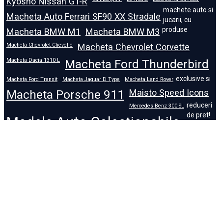
Kyosho Nissan GT-R
machete auto si
Macheta Auto Ferrari SF90 XX Stradale
jucarii, cu
produse
Macheta BMW M1
Macheta BMW M3
Macheta Chevrolet Chevelle
Macheta Chevrolet Corvette
Macheta Dacia 1310 L
Macheta Ford Thunderbird
exclusive si
Macheta Ford Transit
Macheta Jaguar D Type
Macheta Land Rover
Macheta Porsche 911
Maisto Speed Icons
reduceri
Mercedes Benz 300 SL
de pret!
Modele Auto Colecționabile.
Porsche
Porsche 911
Solido
Star Wars
Toy