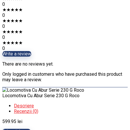
0
★
★
★
★
★
0
★
★
★
★
★
0
★
★
★
★
★
0
★
★
★
★
★
0
Write a review
There are no reviews yet.
Only logged in customers who have purchased this product
may leave a review.
Locomotiva Cu Abur Serie 230 G Roco
Descriere
Recenzii (0)
599.95
lei