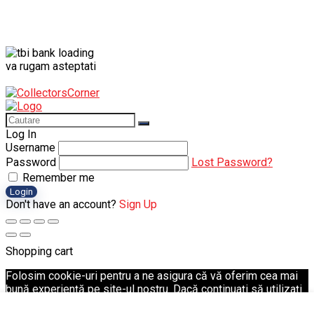
va rugam asteptati
Log In
Username
Password
Lost Password?
Remember me
Login
Don't have an account?
Sign Up
Shopping cart
Folosim cookie-uri pentru a ne asigura că vă oferim cea mai
bună experiență pe site-ul nostru. Dacă continuați să utilizați
acest site, vom presupune că sunteți mulțumit de acesta.
Ok