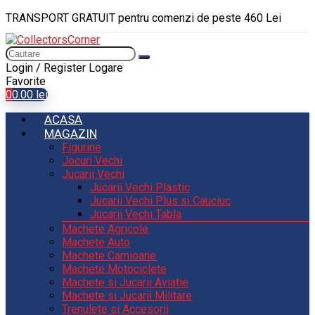
TRANSPORT GRATUIT pentru comenzi de peste 460 Lei
Login / Register
Logare
Favorite
0
0.00
lei
ACASA
MAGAZIN
Figurine
Jocuri Vechi
Jucarii Vechi
Jucarii Vechi Plastic
Jucarii Vechi Plus si Cauciuc
Jucarii Vechi Tabla
Machete Agricole
Machete Auto
Machete Camioane
Machete Motociclete
Machete si Jucarii Aviatie
Machete si Jucarii Militare
Trenulete si Accesorii