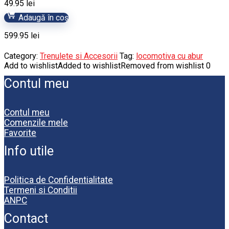
49.95
lei
Adaugă în coș
599.95
lei
Category:
Trenulete si Accesorii
Tag:
locomotiva cu abur
Add to wishlist
Added to wishlist
Removed from wishlist
0
Contul meu
Contul meu
Comenzile mele
Favorite
Info utile
Politica de Confidentialitate
Termeni si Conditii
ANPC
Contact