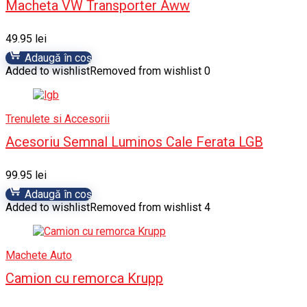
Macheta VW Transporter Aww
49.95
lei
Adaugă în coș
Added to wishlist
Removed from wishlist
0
Trenulete si Accesorii
Acesoriu Semnal Luminos Cale Ferata LGB
99.95
lei
Adaugă în coș
Added to wishlist
Removed from wishlist
4
Machete Auto
Camion cu remorca Krupp