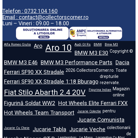
Telefon : 0732 104 160
Email : contact@collectorscorner.ro
Luni – Vineri : 09.00 – 18.00
Alfa Romeo Giulia
Aro
Aro 10
Audi Gt Rs
BMW
Bmw M3
Copyright ©
BMW M3 E30
BMW M3 E46
BMW M3 Performance Parts
Dacia
2026 CollectorsCorner.ro. Toate
Ferrari SF90 XX Stradale
drepturile
Ferrari SF90 XX Stradale 1:18 Bburago
rezervate.
Magazin
Fiat Stilo Abarth 2.4 20V
Figurina Indian
online
Figurină Soldat WW2
Hot Wheels Elite Ferrari FXX
pentru
Hot Wheels Team Transport
Jucarie Colectie
Jucarie Comunista
colectionarii
Jucarie Cu Cheie
Jucarie Tabla
Jucarie Veche
de
Lamborghini
Le Mans
Locomotiva Cu Abur