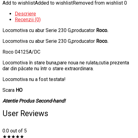
Add to wishlist
Added to wishlist
Removed from wishlist
0
Descriere
Recenzii (0)
Locomotiva cu abur Serie 230 G,producator
Roco.
Locomotiva cu abur Serie 230 G,producator
Roco.
Roco 04125A/DC
Locomotiva în stare buna,pare noua ne rulata,cutia prezenta
dar din păcate nu într o stare extraordinara.
Locomotiva nu a fost testata!
Scara
HO
Atentie Produs Second-hand!
User Reviews
0.0
out of 5
★
★
★
★
★