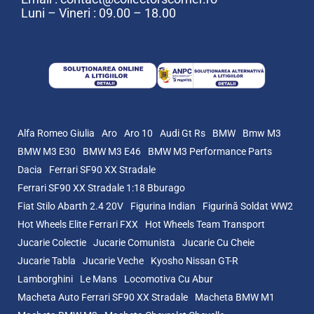
Luni – Vineri : 09.00 – 18.00
Alfa Romeo Giulia
Aro
Aro 10
Audi Gt Rs
BMW
Bmw M3
BMW M3 E30
BMW M3 E46
BMW M3 Performance Parts
Dacia
Ferrari SF90 XX Stradale
Ferrari SF90 XX Stradale 1:18 Bburago
Fiat Stilo Abarth 2.4 20V
Figurina Indian
Figurină Soldat WW2
Hot Wheels Elite Ferrari FXX
Hot Wheels Team Transport
Jucarie Colectie
Jucarie Comunista
Jucarie Cu Cheie
Jucarie Tabla
Jucarie Veche
Kyosho Nissan GT-R
Lamborghini
Le Mans
Locomotiva Cu Abur
Macheta Auto Ferrari SF90 XX Stradale
Macheta BMW M1