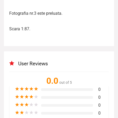
Fotografia nr.3 este preluata.
Scara 1:87.
User Reviews
0.0
out of 5
★
★
★
★
★
0
★
★
★
★
★
0
★
★
★
★
★
0
★
★
★
★
★
0