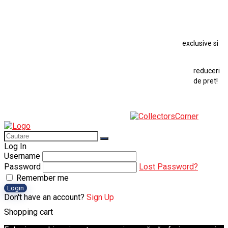
Macheta Chevrolet Chevelle
Macheta Chevrolet Corvette
Macheta Dacia 1310 L
Macheta Ford Thunderbird
exclusive si
Macheta Ford Transit
Macheta Jaguar D Type
Macheta Land Rover
Macheta Porsche 911
Maisto Speed Icons
reduceri
Mercedes Benz 300 SL
de pret!
Modele Auto Colecționabile.
Porsche
Porsche 911
Solido
Star Wars
Toy
Log In
Username
Password
Lost Password?
Remember me
Login
Don't have an account?
Sign Up
Shopping cart