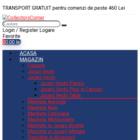
TRANSPORT GRATUIT pentru comenzi de peste 460 Lei
Login / Register
Logare
Favorite
0
0.00
lei
ACASA
MAGAZIN
Figurine
Jocuri Vechi
Jucarii Vechi
Jucarii Vechi Plastic
Jucarii Vechi Plus si Cauciuc
Jucarii Vechi Tabla
Machete Agricole
Machete Auto
Machete Camioane
Machete Motociclete
Machete si Jucarii Aviatie
Machete si Jucarii Militare
Trenulete si Accesorii