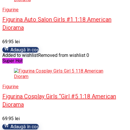
Figurine
Figurina Auto Salon Girls #1 1:18 American
Diorama
69.95
lei
Adaugă în coș
Added to wishlist
Removed from wishlist
0
Super Hot
Figurine
Figurina Cosplay Girls “Girl #5 1:18 American
Diorama
69.95
lei
Adaugă în coș