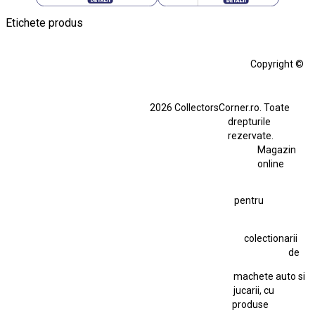
Etichete produs
Alfa Romeo Giulia
Aro
Aro 10
Audi Gt Rs
BMW
Bmw M3
Copyright ©
BMW M3 E30
BMW M3 E46
BMW M3 Performance Parts
Dacia
2026 CollectorsCorner.ro. Toate
Ferrari SF90 XX Stradale
drepturile
Ferrari SF90 XX Stradale 1:18 Bburago
rezervate.
Magazin
Fiat Stilo Abarth 2.4 20V
Figurina Indian
online
Figurină Soldat WW2
Hot Wheels Elite Ferrari FXX
pentru
Hot Wheels Team Transport
Jucarie Colectie
Jucarie Comunista
colectionarii
Jucarie Cu Cheie
Jucarie Tabla
Jucarie Veche
de
Kyosho Nissan GT-R
Lamborghini
Le Mans
Locomotiva Cu Abur
machete auto si
Macheta Auto Ferrari SF90 XX Stradale
jucarii, cu
produse
Macheta BMW M1
Macheta BMW M3