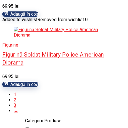
69.95
lei
Adaugă în coș
Added to wishlist
Removed from wishlist
0
Figurine
Figurină Soldat Military Police American
Diorama
69.95
lei
Adaugă în coș
1
2
3
→
Categorii Produse