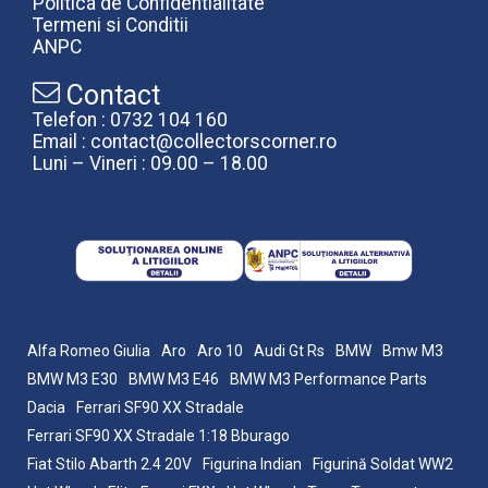
Politica de Confidentialitate
Termeni si Conditii
ANPC
Contact
Telefon : 0732 104 160
Email : contact@collectorscorner.ro
Luni – Vineri : 09.00 – 18.00
Alfa Romeo Giulia
Aro
Aro 10
Audi Gt Rs
BMW
Bmw M3
BMW M3 E30
BMW M3 E46
BMW M3 Performance Parts
Dacia
Ferrari SF90 XX Stradale
Ferrari SF90 XX Stradale 1:18 Bburago
Fiat Stilo Abarth 2.4 20V
Figurina Indian
Figurină Soldat WW2