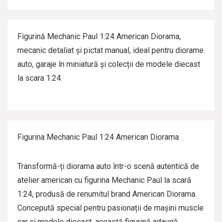
a
t
Figurină Mechanic Paul 1:24 American Diorama,
mecanic detaliat și pictat manual, ideal pentru diorame
auto, garaje în miniatură și colecții de modele diecast
la scara 1:24.
Figurina Mechanic Paul 1:24 American Diorama
Transformă-ți diorama auto într-o scenă autentică de
atelier american cu figurina Mechanic Paul la scară
1:24, produsă de renumitul brand American Diorama.
Concepută special pentru pasionații de mașini muscle
car și modele diecast, această figurină adaugă