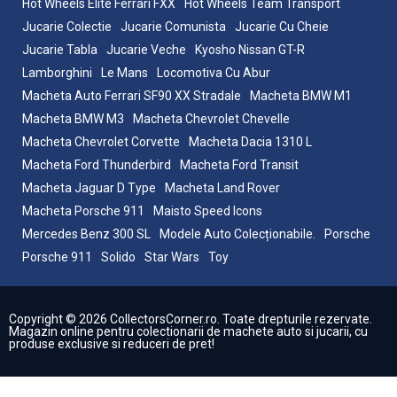
Hot Wheels Elite Ferrari FXX
Hot Wheels Team Transport
Jucarie Colectie
Jucarie Comunista
Jucarie Cu Cheie
Jucarie Tabla
Jucarie Veche
Kyosho Nissan GT-R
Lamborghini
Le Mans
Locomotiva Cu Abur
Macheta Auto Ferrari SF90 XX Stradale
Macheta BMW M1
Macheta BMW M3
Macheta Chevrolet Chevelle
Macheta Chevrolet Corvette
Macheta Dacia 1310 L
Macheta Ford Thunderbird
Macheta Ford Transit
Macheta Jaguar D Type
Macheta Land Rover
Macheta Porsche 911
Maisto Speed Icons
Mercedes Benz 300 SL
Modele Auto Colecționabile.
Porsche
Porsche 911
Solido
Star Wars
Toy
Copyright © 2026 CollectorsCorner.ro. Toate drepturile rezervate.
Magazin online pentru colectionarii de machete auto si jucarii, cu
produse exclusive si reduceri de pret!