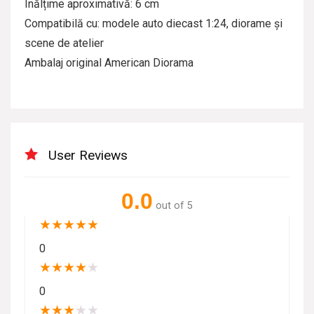
Înălțime aproximativă: 6 cm
Compatibilă cu: modele auto diecast 1:24, diorame și
scene de atelier
Ambalaj original American Diorama
User Reviews
0.0
out of 5
★
★
★
★
★
0
★
★
★
★
★
0
★
★
★
★
★