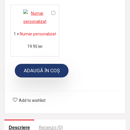
N
u
m
1
×
Numar personalizat
a
r
19.95
lei
p
e
ADAUGĂ ÎN COȘ
r
s
o
n
Add to wishlist
a
l
i
Recenzii (0)
z
Descriere