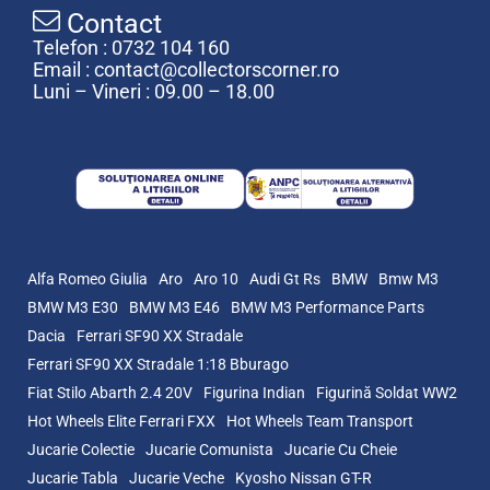
Contact
Telefon : 0732 104 160
Email : contact@collectorscorner.ro
Luni – Vineri : 09.00 – 18.00
Alfa Romeo Giulia
Aro
Aro 10
Audi Gt Rs
BMW
Bmw M3
BMW M3 E30
BMW M3 E46
BMW M3 Performance Parts
Dacia
Ferrari SF90 XX Stradale
Ferrari SF90 XX Stradale 1:18 Bburago
Fiat Stilo Abarth 2.4 20V
Figurina Indian
Figurină Soldat WW2
Hot Wheels Elite Ferrari FXX
Hot Wheels Team Transport
Jucarie Colectie
Jucarie Comunista
Jucarie Cu Cheie
Jucarie Tabla
Jucarie Veche
Kyosho Nissan GT-R