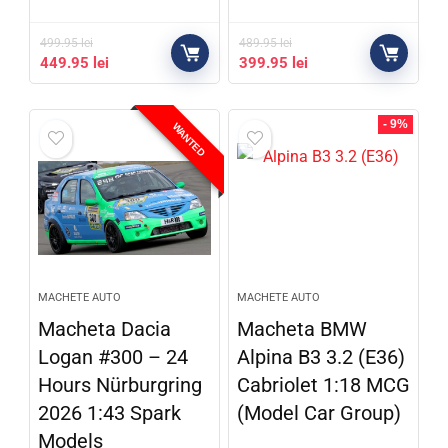
499.95
lei
489.95
lei
449.95
lei
399.95
lei
- 9%
WANTED
MACHETE AUTO
MACHETE AUTO
Macheta Dacia
Macheta BMW
Logan #300 – 24
Alpina B3 3.2 (E36)
Hours Nürburgring
Cabriolet 1:18 MCG
2026 1:43 Spark
(Model Car Group)
Models