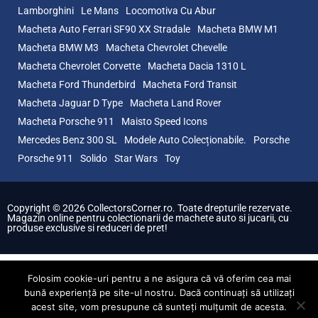
Lamborghini
Le Mans
Locomotiva Cu Abur
Macheta Auto Ferrari SF90 XX Stradale
Macheta BMW M1
Macheta BMW M3
Macheta Chevrolet Chevelle
Macheta Chevrolet Corvette
Macheta Dacia 1310 L
Macheta Ford Thunderbird
Macheta Ford Transit
Macheta Jaguar D Type
Macheta Land Rover
Macheta Porsche 911
Maisto Speed Icons
Mercedes Benz 300 SL
Modele Auto Colecționabile.
Porsche
Porsche 911
Solido
Star Wars
Toy
Copyright © 2026 CollectorsCorner.ro. Toate drepturile rezervate.
Magazin online pentru colectionarii de machete auto si jucarii, cu
produse exclusive si reduceri de pret!
Folosim cookie-uri pentru a ne asigura că vă oferim cea mai
bună experiență pe site-ul nostru. Dacă continuați să utilizați
acest site, vom presupune că sunteți mulțumit de acesta.