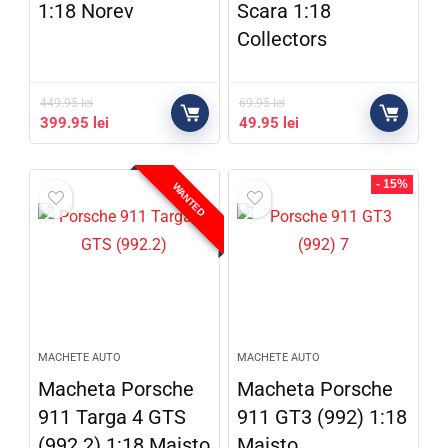
1:18 Norev
Scara 1:18
Collectors
449.95
lei
69.95
lei
399.95
lei
49.95
lei
- 15%
WANTED
MACHETE AUTO
MACHETE AUTO
Macheta Porsche
Macheta Porsche
911 Targa 4 GTS
911 GT3 (992) 1:18
(992.2) 1:18 Maisto
Maisto