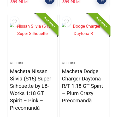
399.95
lei
399.95
lei
IN CURAND
IN CURAND
GT SPIRIT
GT SPIRIT
Macheta Nissan
Macheta Dodge
Silvia (S15) Super
Charger Daytona
Silhouette by LB-
R/T 1:18 GT Spirit
Works 1:18 GT
– Plum Crazy
Spirit – Pink –
Precomandă
Precomandă