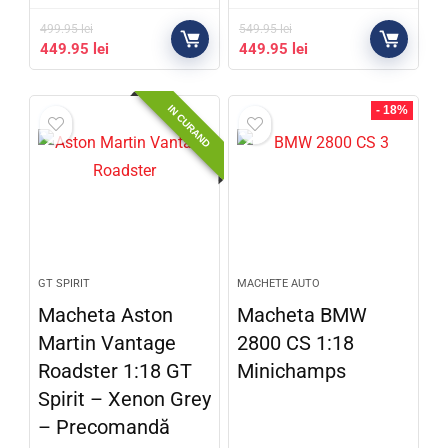
499.95
lei
549.95
lei
449.95
lei
449.95
lei
IN CURAND
- 18%
GT SPIRIT
MACHETE AUTO
Macheta Aston
Macheta BMW
Martin Vantage
2800 CS 1:18
Roadster 1:18 GT
Minichamps
Spirit – Xenon Grey
– Precomandă