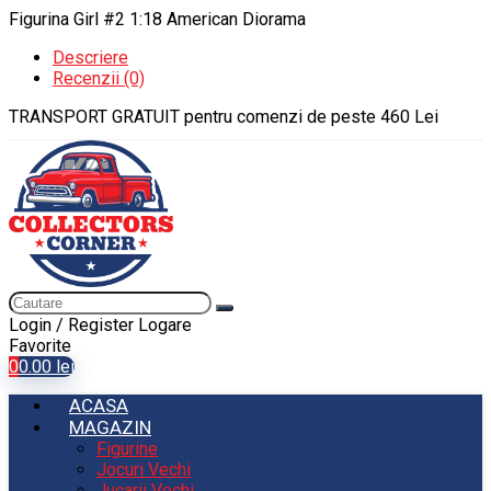
Figurina Girl #2 1:18 American Diorama
Descriere
Recenzii (0)
TRANSPORT GRATUIT pentru comenzi de peste 460 Lei
Login / Register
Logare
Favorite
0
0.00
lei
ACASA
MAGAZIN
Figurine
Jocuri Vechi
Jucarii Vechi