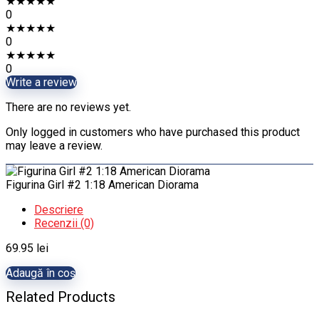
★
★
★
★
★
0
★
★
★
★
★
0
★
★
★
★
★
0
Write a review
There are no reviews yet.
Only logged in customers who have purchased this product
may leave a review.
Figurina Girl #2 1:18 American Diorama
Descriere
Recenzii (0)
69.95
lei
Adaugă în coș
Related Products