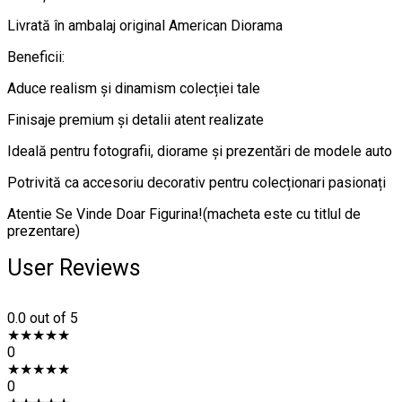
Livrată în ambalaj original American Diorama
Beneficii:
Aduce realism și dinamism colecției tale
Finisaje premium și detalii atent realizate
Ideală pentru fotografii, diorame și prezentări de modele auto
Potrivită ca accesoriu decorativ pentru colecționari pasionați
Atentie Se Vinde Doar Figurina!(macheta este cu titlul de
prezentare)
User Reviews
0.0
out of 5
★
★
★
★
★
0
★
★
★
★
★
0