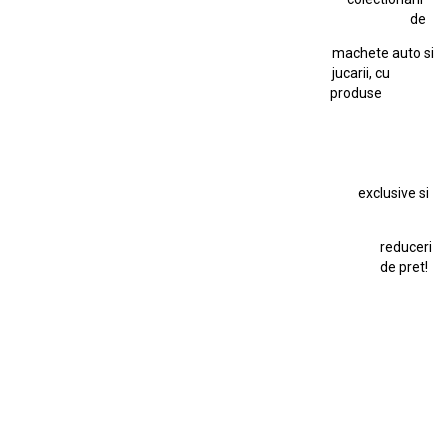
Jucarie Cu Cheie
Jucarie Tabla
Jucarie Veche
de
Kyosho Nissan GT-R
Lamborghini
Le Mans
Locomotiva Cu Abur
machete auto si
Macheta Auto Ferrari SF90 XX Stradale
jucarii, cu
produse
Macheta BMW M1
Macheta BMW M3
Macheta Chevrolet Chevelle
Macheta Chevrolet Corvette
Macheta Dacia 1310 L
Macheta Ford Thunderbird
exclusive si
Macheta Ford Transit
Macheta Jaguar D Type
Macheta Land Rover
Macheta Porsche 911
Maisto Speed Icons
reduceri
Mercedes Benz 300 SL
de pret!
Modele Auto Colecționabile.
Porsche
Porsche 911
Solido
Star Wars
Toy