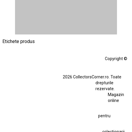
Etichete produs
Alfa Romeo Giulia
Aro
Aro 10
Audi Gt Rs
BMW
Bmw M3
Copyright ©
BMW M3 E30
BMW M3 E46
BMW M3 Performance Parts
Dacia
2026 CollectorsCorner.ro. Toate
Ferrari SF90 XX Stradale
drepturile
Ferrari SF90 XX Stradale 1:18 Bburago
rezervate.
Magazin
Fiat Stilo Abarth 2.4 20V
Figurina Indian
online
Figurină Soldat WW2
Hot Wheels Elite Ferrari FXX
pentru
Hot Wheels Team Transport
Jucarie Colectie
Jucarie Comunista
colectionarii