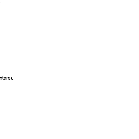
e
ntare).