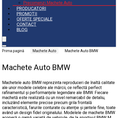
Precomenzi Machete Auto
PRODUCATORI
PROMOTII
OFERTE SPECIALE
CONTACT
BLOG
Prima pagină
Machete Auto
Machete Auto BMW
Machete Auto BMW
Machetele auto BMW reprezinta reproduceri de înaltă calitate
ale unor modele celebre ale mărcii, ce reflectă perfect
rafinamentul și performanțele legendare ale BMW. Fiecare
machetă este realizată cu un nivel remarcabil de detaliu,
incluzând elemente precise precum grila frontală
caracteristică, farurile conturate cu atenție și jantele fine, toate
având un design fidel originalului. Modelele de machete BMW
acoperă o gamă variată de vehicule, de la sportivul BMW M,