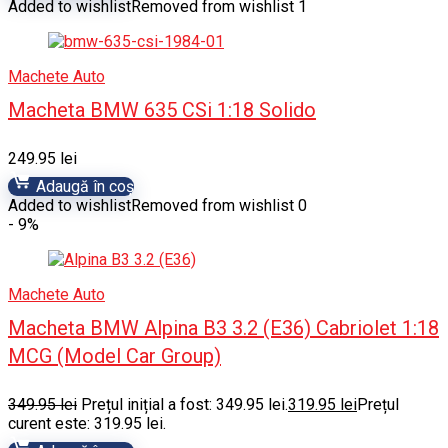
Added to wishlist
Removed from wishlist
1
Machete Auto
Macheta BMW 635 CSi 1:18 Solido
249.95
lei
Adaugă în coș
Added to wishlist
Removed from wishlist
0
- 9%
Machete Auto
Macheta BMW Alpina B3 3.2 (E36) Cabriolet 1:18
MCG (Model Car Group)
349.95
lei
Prețul inițial a fost: 349.95 lei.
319.95
lei
Prețul
curent este: 319.95 lei.