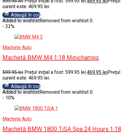
599.95
lei
Prețul inițial a fost: 599.95 lei.
469.95
lei
Prețul
curent este: 469.95 lei.
Adaugă în coș
Added to wishlist
Removed from wishlist
0
- 22%
Machete Auto
Machetă BMW M4 1:18 Minichamps
599.95
lei
Prețul inițial a fost: 599.95 lei.
469.95
lei
Prețul
curent este: 469.95 lei.
Adaugă în coș
Added to wishlist
Removed from wishlist
0
- 10%
Machete Auto
Machetă BMW 1800 TiSA Spa 24 Hours 1:18