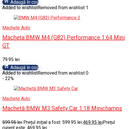
Adaugă în coș
Added to wishlist
Removed from wishlist
1
Machete Auto
Macheta BMW M4 (G82) Performance 1:64 Mini
GT
79.95
lei
Adaugă în coș
Added to wishlist
Removed from wishlist
0
- 22%
Machete Auto
Machetă BMW M3 Safety Car 1:18 Minichamps
599.95
lei
Prețul inițial a fost: 599.95 lei.
469.95
lei
Prețul
curent este: 469.95 lei.