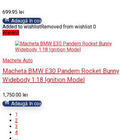
699.95
lei
Adaugă în coș
Added to wishlist
Removed from wishlist
0
Wanted
Machete Auto
Macheta BMW E30 Pandem Rocket Bunny
Widebody 1:18 Ignition Model
1,750.00
lei
Adaugă în coș
1
2
3
4
…