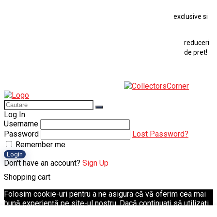
Macheta Ford Thunderbird
exclusive si
Macheta Ford Transit
Macheta Jaguar D Type
Macheta Land Rover
Macheta Porsche 911
Maisto Speed Icons
reduceri
Mercedes Benz 300 SL
de pret!
Modele Auto Colecționabile.
Porsche
Porsche 911
Solido
Star Wars
Toy
Log In
Username
Password
Lost Password?
Remember me
Login
Don't have an account?
Sign Up
Shopping cart
Folosim cookie-uri pentru a ne asigura că vă oferim cea mai
bună experiență pe site-ul nostru. Dacă continuați să utilizați
acest site, vom presupune că sunteți mulțumit de acesta.
Ok