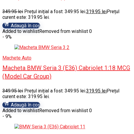
349.95
lei
Prețul inițial a fost: 349.95 lei.
319.95
lei
Prețul
curent este: 319.95 lei.
Adaugă în coș
Added to wishlist
Removed from wishlist
0
- 9%
Machete Auto
Macheta BMW Seria 3 (E36) Cabriolet 1:18 MCG
(Model Car Group)
349.95
lei
Prețul inițial a fost: 349.95 lei.
319.95
lei
Prețul
curent este: 319.95 lei.
Adaugă în coș
Added to wishlist
Removed from wishlist
0
- 9%