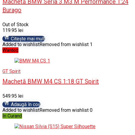
Machetă BMW Seria 3 M3 M Performance 1:24
Burago
Out of Stock
119.95
lei
Citește mai mult
Added to wishlist
Removed from wishlist
1
Wanted
GT Spirit
Machetă BMW M4 CS 1:18 GT Spirit
549.95
lei
Adaugă în coș
Added to wishlist
Removed from wishlist
0
In Curand