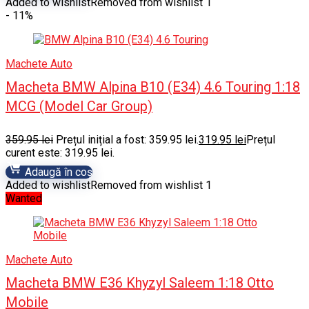
Added to wishlist
Removed from wishlist
1
- 11%
Machete Auto
Macheta BMW Alpina B10 (E34) 4.6 Touring 1:18
MCG (Model Car Group)
359.95
lei
Prețul inițial a fost: 359.95 lei.
319.95
lei
Prețul
curent este: 319.95 lei.
Adaugă în coș
Added to wishlist
Removed from wishlist
1
Wanted
Machete Auto
Macheta BMW E36 Khyzyl Saleem 1:18 Otto
Mobile