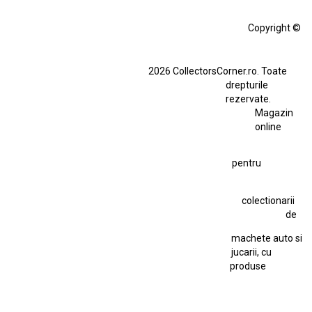
Alfa Romeo Giulia
Aro
Aro 10
Audi Gt Rs
BMW
Bmw M3
Copyright ©
BMW M3 E30
BMW M3 E46
BMW M3 Performance Parts
Dacia
2026 CollectorsCorner.ro. Toate
Ferrari SF90 XX Stradale
drepturile
Ferrari SF90 XX Stradale 1:18 Bburago
rezervate.
Magazin
Fiat Stilo Abarth 2.4 20V
Figurina Indian
online
Figurină Soldat WW2
Hot Wheels Elite Ferrari FXX
pentru
Hot Wheels Team Transport
Jucarie Colectie
Jucarie Comunista
colectionarii
Jucarie Cu Cheie
Jucarie Tabla
Jucarie Veche
de
Kyosho Nissan GT-R
Lamborghini
Le Mans
Locomotiva Cu Abur
machete auto si
Macheta Auto Ferrari SF90 XX Stradale
jucarii, cu
produse
Macheta BMW M1
Macheta BMW M3
Macheta Chevrolet Chevelle
Macheta Chevrolet Corvette
Macheta Dacia 1310 L