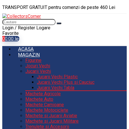
TRANSPORT GRATUIT pentru comenzi de peste 460 Lei
Login / Register
Logare
Favorite
0
0.00
lei
ACASA
MAGAZIN
Figurine
Jocuri Vechi
Jucarii Vechi
Jucarii Vechi Plastic
Jucarii Vechi Plus si Cauciuc
Jucarii Vechi Tabla
Machete Agricole
Machete Auto
Machete Camioane
Machete Motociclete
Machete si Jucarii Aviatie
Machete si Jucarii Militare
Trenulete si Accesorii