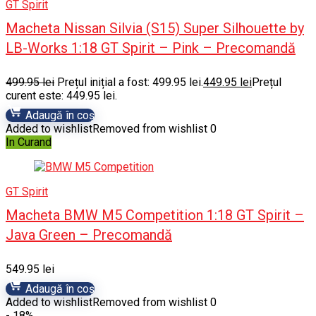
GT Spirit
Macheta Nissan Silvia (S15) Super Silhouette by
LB-Works 1:18 GT Spirit – Pink – Precomandă
499.95
lei
Prețul inițial a fost: 499.95 lei.
449.95
lei
Prețul
curent este: 449.95 lei.
Adaugă în coș
Added to wishlist
Removed from wishlist
0
In Curand
GT Spirit
Macheta BMW M5 Competition 1:18 GT Spirit –
Java Green – Precomandă
549.95
lei
Adaugă în coș
Added to wishlist
Removed from wishlist
0
- 18%