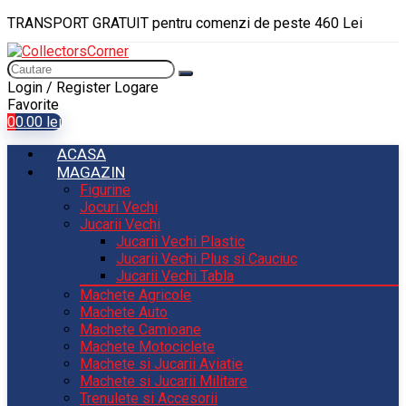
TRANSPORT GRATUIT pentru comenzi de peste 460 Lei
Login / Register
Logare
Favorite
0
0.00
lei
ACASA
MAGAZIN
Figurine
Jocuri Vechi
Jucarii Vechi
Jucarii Vechi Plastic
Jucarii Vechi Plus si Cauciuc
Jucarii Vechi Tabla
Machete Agricole
Machete Auto
Machete Camioane
Machete Motociclete
Machete si Jucarii Aviatie
Machete si Jucarii Militare
Trenulete si Accesorii