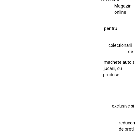
Magazin
Fiat Stilo Abarth 2.4 20V
Figurina Indian
online
Figurină Soldat WW2
Hot Wheels Elite Ferrari FXX
pentru
Hot Wheels Team Transport
Jucarie Colectie
Jucarie Comunista
colectionarii
Jucarie Cu Cheie
Jucarie Tabla
Jucarie Veche
de
Kyosho Nissan GT-R
Lamborghini
Le Mans
Locomotiva Cu Abur
machete auto si
Macheta Auto Ferrari SF90 XX Stradale
jucarii, cu
produse
Macheta BMW M1
Macheta BMW M3
Macheta Chevrolet Chevelle
Macheta Chevrolet Corvette
Macheta Dacia 1310 L
Macheta Ford Thunderbird
exclusive si
Macheta Ford Transit
Macheta Jaguar D Type
Macheta Land Rover
Macheta Porsche 911
Maisto Speed Icons
reduceri
Mercedes Benz 300 SL
de pret!
Modele Auto Colecționabile.