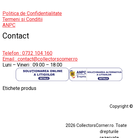
Politica de Confidentialitate
Termeni si Conditii
ANPC
Contact
Telefon : 0732 104 160
Email : contact@collectorscorner.ro
Luni – Vineri : 09.00 – 18.00
Etichete produs
Alfa Romeo Giulia
Aro
Aro 10
Audi Gt Rs
BMW
Bmw M3
Copyright ©
BMW M3 E30
BMW M3 E46
BMW M3 Performance Parts
Dacia
2026 CollectorsCorner.ro. Toate
Ferrari SF90 XX Stradale
drepturile
Ferrari SF90 XX Stradale 1:18 Bburago
rezervate.