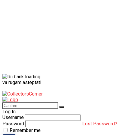
Porsche
Porsche 911
Solido
Star Wars
Toy
va rugam asteptati
Log In
Username
Password
Lost Password?
Remember me