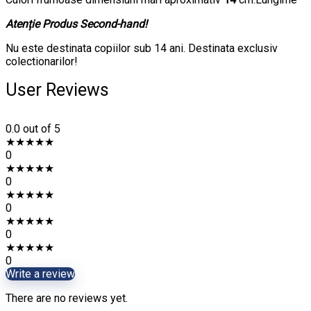
Atenție Produs Second-hand!
Nu este destinata copiilor sub 14 ani. Destinata exclusiv
colectionarilor!
User Reviews
0.0
out of 5
★
★
★
★
★
0
★
★
★
★
★
0
★
★
★
★
★
0
★
★
★
★
★
0
★
★
★
★
★
0
Write a review
There are no reviews yet.