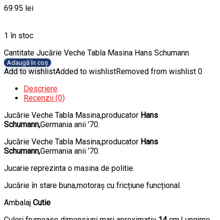
69.95
lei
1 în stoc
Cantitate Jucărie Veche Tabla Masina Hans Schumann
Adaugă în coș
Add to wishlist
Added to wishlist
Removed from wishlist
0
Descriere
Recenzii (0)
Jucărie Veche Tabla Masina,producator
Hans
Schumann,
Germania anii ’70.
Jucărie Veche Tabla Masina,producator
Hans
Schumann,
Germania anii ’70.
Jucarie reprezinta o masina de politie.
Jucărie în stare buna,motoraș cu fricțiune funcțional.
Ambalaj
Cutie
Culori frumoase dimensiuni mari aproximativ
14
cm.Lungime