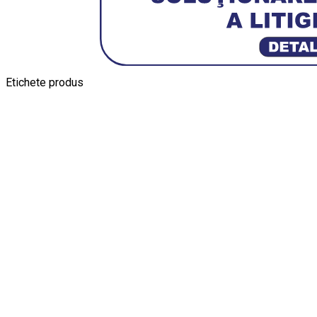
Etichete produs
Alfa Romeo Giulia
Aro
Aro 10
Audi Gt Rs
BMW
Bmw M3
BMW M
Ferrari SF90 XX Stradale
Jucarie Cu Cheie
Jucarie Tabla
Jucarie Veche
Kyosho Nis
Macheta BMW M3
Macheta Chevrolet Chevelle
Macheta Chevro
Maisto Speed Icons
Mercedes Benz 300 SL
Modele Aut