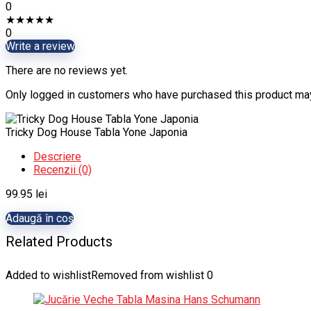
0
★
★
★
★
★
0
Write a review
There are no reviews yet.
Only logged in customers who have purchased this product may
Tricky Dog House Tabla Yone Japonia
Descriere
Recenzii (0)
99.95
lei
Adaugă în coș
Related Products
Added to wishlist
Removed from wishlist
0