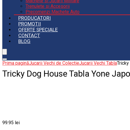
Machete si Jucarii Militare
Trenulete si Accesorii
Precomenzi Machete Auto
PRODUCATORI
PROMOTII
OFERTE SPECIALE
CONTACT
BLOG
Prima pagină
Jucarii Vechi de Colectie
Jucarii Vechi Tabla
Tricky
Tricky Dog House Tabla Yone Japo
99.95
lei