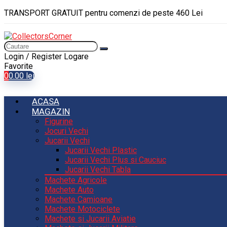
TRANSPORT GRATUIT pentru comenzi de peste 460 Lei
Login / Register
Logare
Favorite
0
0.00
lei
ACASA
MAGAZIN
Figurine
Jocuri Vechi
Jucarii Vechi
Jucarii Vechi Plastic
Jucarii Vechi Plus si Cauciuc
Jucarii Vechi Tabla
Machete Agricole
Machete Auto
Machete Camioane
Machete Motociclete
Machete si Jucarii Aviatie