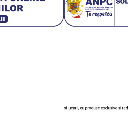
3 E30
BMW M3 E46
BMW M3 Performance Parts
Da
 1:18 Bburago
Fiat Stilo Abarth 2.4 20V
Figurina Ind
Hot Wh
san GT-R
Lamborghini
Le Mans
Locomotiva Cu Abur
Macheta Auto Fer
let Corvette
Macheta Dacia 1310 L
Macheta Ford Thund
o Colecționabile.
Porsche
Porsche 911
Soli
si jucarii, cu produse exclusive si re