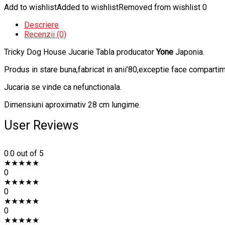
Add to wishlist
Added to wishlist
Removed from wishlist
0
Descriere
Recenzii (0)
Tricky Dog House Jucarie Tabla producator
Yone
Japonia.
Produs in stare buna,fabricat in anii’80,exceptie face compartime
Jucaria se vinde ca nefunctionala.
Dimensiuni aproximativ 28 cm lungime.
User Reviews
0.0
out of 5
★
★
★
★
★
0
★
★
★
★
★
0
★
★
★
★
★
0
★
★
★
★
★