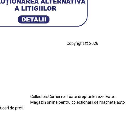
Copyright © 2026
cia
Ferrari SF90 XX Stradale
ian
Figurină Soldat WW2
Hot Wheels Elite Ferrari FXX
eels Team Transport
Jucarie Colectie
Jucarie Comunista
rari SF90 XX Stradale
Macheta BMW M1
erbird
Macheta Ford Transit
Macheta Jaguar D Type
Macheta Land Rover
Macheta Porsche 911
CollectorsCorner.ro. Toate drepturile rezervate.
do
Star Wars
Toy
Magazin online pentru colectionarii de machete auto
duceri de pret!