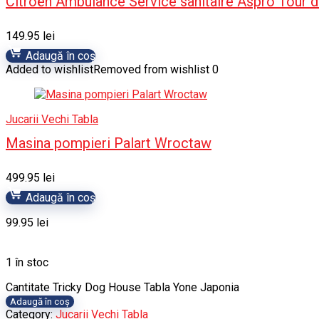
Citroën Ambulance Service sanitaire Aspro Tour 
149.95
lei
Adaugă în coș
Added to wishlist
Removed from wishlist
0
Jucarii Vechi Tabla
Masina pompieri Palart Wroctaw
499.95
lei
Adaugă în coș
99.95
lei
1 în stoc
Cantitate Tricky Dog House Tabla Yone Japonia
Adaugă în coș
Category:
Jucarii Vechi Tabla