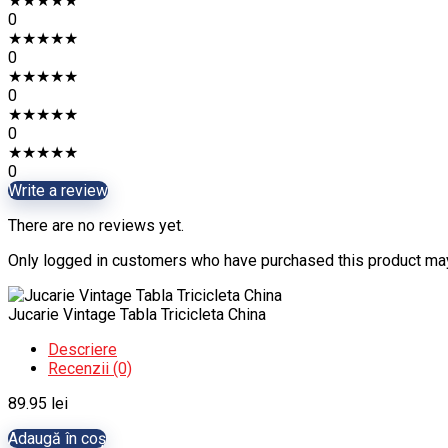
★
★
★
★
★
0
★
★
★
★
★
0
★
★
★
★
★
0
★
★
★
★
★
0
★
★
★
★
★
0
Write a review
There are no reviews yet.
Only logged in customers who have purchased this product may
Jucarie Vintage Tabla Tricicleta China
Descriere
Recenzii (0)
89.95
lei
Adaugă în coș