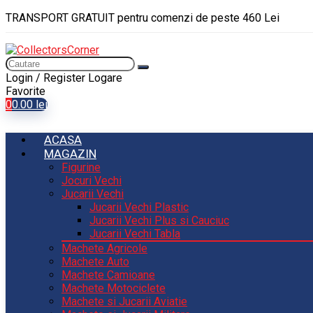
TRANSPORT GRATUIT pentru comenzi de peste 460 Lei
Login / Register
Logare
Favorite
0
0.00
lei
ACASA
MAGAZIN
Figurine
Jocuri Vechi
Jucarii Vechi
Jucarii Vechi Plastic
Jucarii Vechi Plus si Cauciuc
Jucarii Vechi Tabla
Machete Agricole
Machete Auto
Machete Camioane
Machete Motociclete
Machete si Jucarii Aviatie