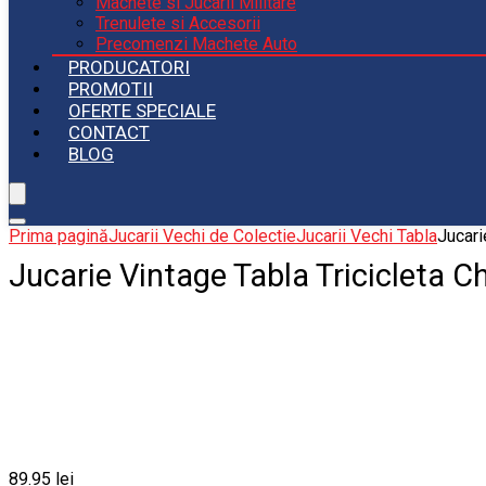
Machete si Jucarii Militare
Trenulete si Accesorii
Precomenzi Machete Auto
PRODUCATORI
PROMOTII
OFERTE SPECIALE
CONTACT
BLOG
Prima pagină
Jucarii Vechi de Colectie
Jucarii Vechi Tabla
Jucari
Jucarie Vintage Tabla Tricicleta C
89.95
lei