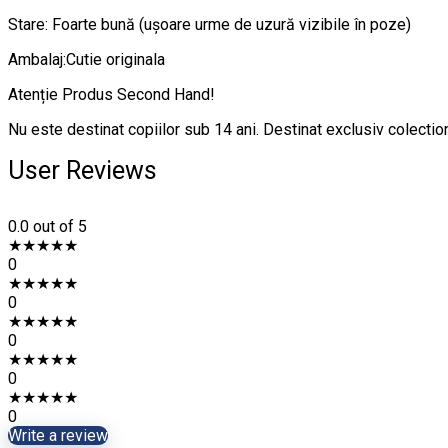
Stare: Foarte bună (ușoare urme de uzură vizibile în poze)
Ambalaj:Cutie originala
Atenție Produs Second Hand!
Nu este destinat copiilor sub 14 ani. Destinat exclusiv colection
User Reviews
0.0
out of 5
★
★
★
★
★
0
★
★
★
★
★
0
★
★
★
★
★
0
★
★
★
★
★
0
★
★
★
★
★
0
Write a review