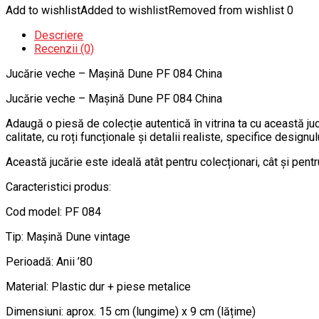
Add to wishlist
Added to wishlist
Removed from wishlist
0
Descriere
Recenzii (0)
Jucărie veche – Mașină Dune PF 084 China
Jucărie veche – Mașină Dune PF 084 China
Adaugă o piesă de colecție autentică în vitrina ta cu această j
calitate, cu roți funcționale și detalii realiste, specifice designulu
Această jucărie este ideală atât pentru colecționari, cât și pent
Caracteristici produs:
Cod model: PF 084
Tip: Mașină Dune vintage
Perioadă: Anii ’80
Material: Plastic dur + piese metalice
Dimensiuni: aprox. 15 cm (lungime) x 9 cm (lățime)