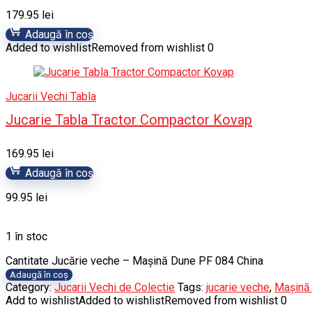
179.95
lei
Adaugă în coș
Added to wishlist
Removed from wishlist
0
Jucarii Vechi Tabla
Jucarie Tabla Tractor Compactor Kovap
169.95
lei
Adaugă în coș
99.95
lei
1 în stoc
Cantitate Jucărie veche – Mașină Dune PF 084 China
Adaugă în coș
Category:
Jucarii Vechi de Colectie
Tags:
jucarie veche
,
Mașină
Add to wishlist
Added to wishlist
Removed from wishlist
0