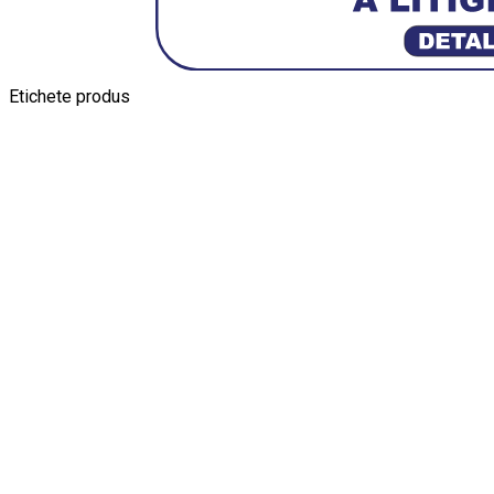
Etichete produs
Alfa Romeo Giulia
Aro
Aro 10
Audi Gt Rs
BMW
Bmw M3
BMW M
Ferrari SF90 XX Stradale
Jucarie Cu Cheie
Jucarie Tabla
Jucarie Veche
Kyosho Nis
Macheta BMW M3
Macheta Chevrolet Chevelle
Macheta Chevro
Maisto Speed Icons
Mercedes Benz 300 SL
Modele Aut