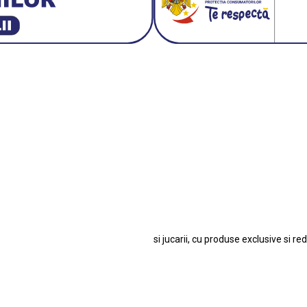
3 E30
BMW M3 E46
BMW M3 Performance Parts
Da
 1:18 Bburago
Fiat Stilo Abarth 2.4 20V
Figurina Ind
Hot Wh
san GT-R
Lamborghini
Le Mans
Locomotiva Cu Abur
Macheta Auto Fer
let Corvette
Macheta Dacia 1310 L
Macheta Ford Thund
o Colecționabile.
Porsche
Porsche 911
Soli
si jucarii, cu produse exclusive si re