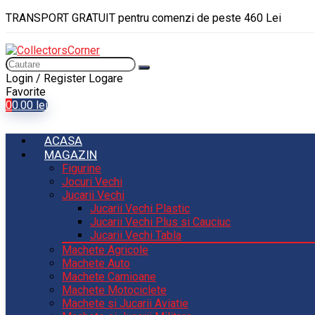
TRANSPORT GRATUIT pentru comenzi de peste 460 Lei
Login / Register
Logare
Favorite
0
0.00
lei
ACASA
MAGAZIN
Figurine
Jocuri Vechi
Jucarii Vechi
Jucarii Vechi Plastic
Jucarii Vechi Plus si Cauciuc
Jucarii Vechi Tabla
Machete Agricole
Machete Auto
Machete Camioane
Machete Motociclete
Machete si Jucarii Aviatie