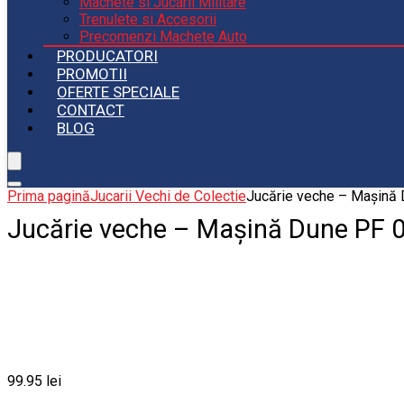
Machete si Jucarii Militare
Trenulete si Accesorii
Precomenzi Machete Auto
PRODUCATORI
PROMOTII
OFERTE SPECIALE
CONTACT
BLOG
Prima pagină
Jucarii Vechi de Colectie
Jucărie veche – Mașină 
Jucărie veche – Mașină Dune PF 
99.95
lei