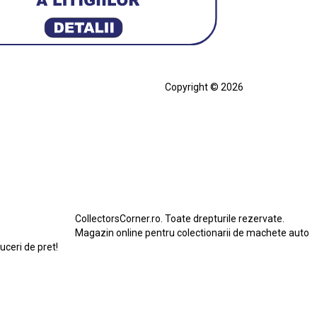
Copyright © 2026
cia
Ferrari SF90 XX Stradale
ian
Figurină Soldat WW2
Hot Wheels Elite Ferrari FXX
eels Team Transport
Jucarie Colectie
Jucarie Comunista
rari SF90 XX Stradale
Macheta BMW M1
erbird
Macheta Ford Transit
Macheta Jaguar D Type
Macheta Land Rover
Macheta Porsche 911
CollectorsCorner.ro. Toate drepturile rezervate.
do
Star Wars
Toy
Magazin online pentru colectionarii de machete auto
duceri de pret!