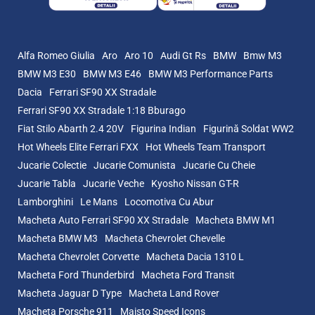
Alfa Romeo Giulia
Aro
Aro 10
Audi Gt Rs
BMW
Bmw M3
BMW M3 E30
BMW M3 E46
BMW M3 Performance Parts
Dacia
Ferrari SF90 XX Stradale
Ferrari SF90 XX Stradale 1:18 Bburago
Fiat Stilo Abarth 2.4 20V
Figurina Indian
Figurină Soldat WW2
Hot Wheels Elite Ferrari FXX
Hot Wheels Team Transport
Jucarie Colectie
Jucarie Comunista
Jucarie Cu Cheie
Jucarie Tabla
Jucarie Veche
Kyosho Nissan GT-R
Lamborghini
Le Mans
Locomotiva Cu Abur
Macheta Auto Ferrari SF90 XX Stradale
Macheta BMW M1
Macheta BMW M3
Macheta Chevrolet Chevelle
Macheta Chevrolet Corvette
Macheta Dacia 1310 L
Macheta Ford Thunderbird
Macheta Ford Transit
Macheta Jaguar D Type
Macheta Land Rover
Macheta Porsche 911
Maisto Speed Icons