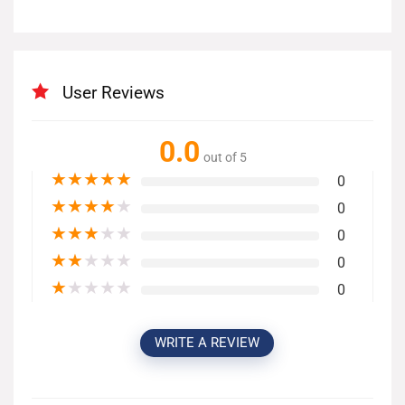
User Reviews
0.0
out of 5
★
★
★
★
★
0
★
★
★
★
★
0
★
★
★
★
★
0
★
★
★
★
★
0
★
★
★
★
★
0
WRITE A REVIEW