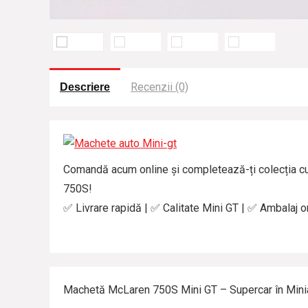
Recenzii (0)
Descriere
Comandă acum online și completează-ți colecția c
750S!
✅ Livrare rapidă | ✅ Calitate Mini GT | ✅ Ambalaj or
Machetă McLaren 750S Mini GT – Supercar în Mini