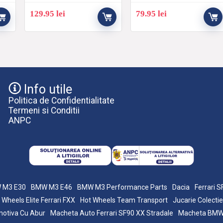
129.95
lei
79.95
lei
Info utile
Politica de Confidentialitate
Termeni si Conditii
ANPC
 M3 E30
BMW M3 E46
BMW M3 Performance Parts
Dacia
Ferrari 
 Wheels Elite Ferrari FXX
Hot Wheels Team Transport
Jucarie Colectie
otiva Cu Abur
Macheta Auto Ferrari SF90 XX Stradale
Macheta BM