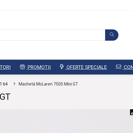
TORI
PROMOTII
OFERTE SPECIALE
CON
1:64
Machetă McLaren 750S Mini GT
 GT