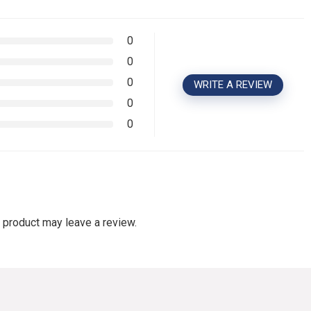
0
0
0
WRITE A REVIEW
0
0
 product may leave a review.