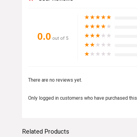
★
★
★
★
★
★
★
★
★
★
0.0
★
★
★
★
★
out of 5
★
★
★
★
★
★
★
★
★
★
There are no reviews yet.
Only logged in customers who have purchased this
Related Products