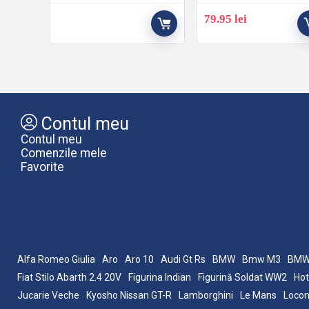
79.95
lei
Contul meu
Contul meu
Comenzile mele
Favorite
Alfa Romeo Giulia
Aro
Aro 10
Audi Gt Rs
BMW
Bmw M3
BMW
Fiat Stilo Abarth 2.4 20V
Figurina Indian
Figurină Soldat WW2
Hot
Jucarie Veche
Kyosho Nissan GT-R
Lamborghini
Le Mans
Locom