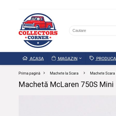
ACASA
MAGAZIN
PRODUCA
Prima pagină
Machete la Scara
Machete Scara 
Machetă McLaren 750S Mini