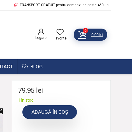
TRANSPORT GRATUIT pentru comenzi de peste 460 Lei
0
0.00
lei
Logare
Favorite
TACT
BLOG
79.95
lei
1 în stoc
ADAUGĂ ÎN COȘ