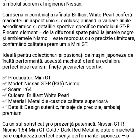
simbolul suprem al ingineriei Nissan.
Caroseria în combinația rafinată Brilliant White Pearl conferă
machetei un aspect unic și exclusiv, punând în valoare liniile
aerodinamice și detaliile sportive specifice modelului GT-R.
Fiecare element – de la difuzorul spate până la jantele negre
și emblemele Nismo – este reprodus cu o precizie uimitoare,
confirmând calitatea premium a Mini GT.
Ideală pentru colecționari și pasionați de mașini japoneze de
înaltă performanță, această machetă oferă un echilibru
perfect între realism, finețe și caracter sportiv.
✅ Producător: Mini GT
✅ Model: Nissan GT-R (R35) Nismo
✅ Scara: 1:64
✅ Culoare: Brilliant White Pearl
✅ Material: Metal die-cast de calitate superioară
✅ Detalii: Design autentic, finisaje de precizie, ambalaj
premium
Cu un stil sofisticat și o prezență puternică, Nissan GT-R
Nismo 1:64 Mini GT Gold / Dark Red Metallic este o machetă
care capturează perfect esența performanței japoneze – o