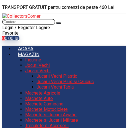
TRANSPORT GRATUIT pentru comenzi de peste 460 Lei
Login / Register
Logare
Favorite
0
0.00
lei
ACASA
MAGAZIN
Figurine
Jocuri Vechi
Jucarii Vechi
Jucarii Vechi Plastic
Jucarii Vechi Plus si Cauciuc
Jucarii Vechi Tabla
Machete Agricole
Machete Auto
Machete Camioane
Machete Motociclete
Machete si Jucarii Aviatie
Machete si Jucarii Militare
Trenulete si Accesorii