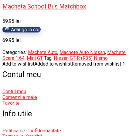
Macheta School Bus Matchbox
59.95
lei
Adaugă în coș
69.95
lei
Categories:
Machete Auto
,
Machete Auto Nissan
,
Machete
Scara 1:64
,
Mini GT
Tag:
Nissan GT-R (R35) Nismo
Add to wishlist
Added to wishlist
Removed from wishlist
1
Contul meu
Contul meu
Comenzile mele
Favorite
Info utile
Politica de Confidentialitate