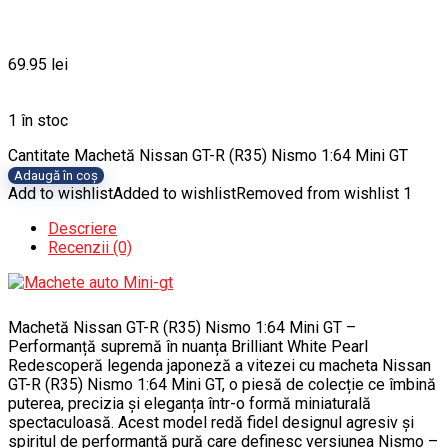
69.95
lei
1 în stoc
Cantitate Machetă Nissan GT-R (R35) Nismo 1:64 Mini GT
Adaugă în coș
Add to wishlist
Added to wishlist
Removed from wishlist
1
Descriere
Recenzii (0)
Machetă Nissan GT-R (R35) Nismo 1:64 Mini GT –
Performanță supremă în nuanța Brilliant White Pearl
Redescoperă legenda japoneză a vitezei cu macheta Nissan
GT-R (R35) Nismo 1:64 Mini GT, o piesă de colecție ce îmbină
puterea, precizia și eleganța într-o formă miniaturală
spectaculoasă. Acest model redă fidel designul agresiv și
spiritul de performanță pură care definesc versiunea Nismo –