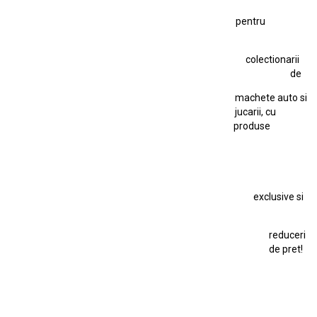
Figurină Soldat WW2
Hot Wheels Elite Ferrari FXX
pentru
Hot Wheels Team Transport
Jucarie Colectie
Jucarie Comunista
colectionarii
Jucarie Cu Cheie
Jucarie Tabla
Jucarie Veche
de
Kyosho Nissan GT-R
Lamborghini
Le Mans
Locomotiva Cu Abur
machete auto si
Macheta Auto Ferrari SF90 XX Stradale
jucarii, cu
produse
Macheta BMW M1
Macheta BMW M3
Macheta Chevrolet Chevelle
Macheta Chevrolet Corvette
Macheta Dacia 1310 L
Macheta Ford Thunderbird
exclusive si
Macheta Ford Transit
Macheta Jaguar D Type
Macheta Land Rover
Macheta Porsche 911
Maisto Speed Icons
reduceri
Mercedes Benz 300 SL
de pret!
Modele Auto Colecționabile.
Porsche
Porsche 911
Solido
Star Wars
Toy