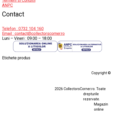
Termeni si Conditii
ANPC
Contact
Telefon : 0732 104 160
Email : contact@collectorscorner.ro
Luni – Vineri : 09.00 – 18.00
Etichete produs
Alfa Romeo Giulia
Aro
Aro 10
Audi Gt Rs
BMW
Bmw M3
Copyright ©
BMW M3 E30
BMW M3 E46
BMW M3 Performance Parts
Dacia
2026 CollectorsCorner.ro. Toate
Ferrari SF90 XX Stradale
drepturile
Ferrari SF90 XX Stradale 1:18 Bburago
rezervate.
Magazin
Fiat Stilo Abarth 2.4 20V
Figurina Indian
online