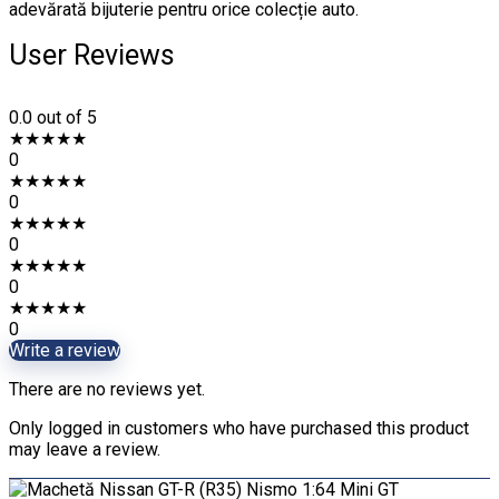
adevărată bijuterie pentru orice colecție auto.
User Reviews
0.0
out of 5
★
★
★
★
★
0
★
★
★
★
★
0
★
★
★
★
★
0
★
★
★
★
★
0
★
★
★
★
★
0
Write a review
There are no reviews yet.
Only logged in customers who have purchased this product
may leave a review.