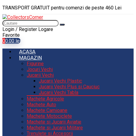
TRANSPORT GRATUIT pentru comenzi de peste 460 Lei
Login / Register
Logare
Favorite
0
0.00
lei
ACASA
MAGAZIN
Figurine
Jocuri Vechi
Jucarii Vechi
Jucarii Vechi Plastic
Jucarii Vechi Plus si Cauciuc
Jucarii Vechi Tabla
Machete Agricole
Machete Auto
Machete Camioane
Machete Motociclete
Machete si Jucarii Aviatie
Machete si Jucarii Militare
Trenulete si Accesorii