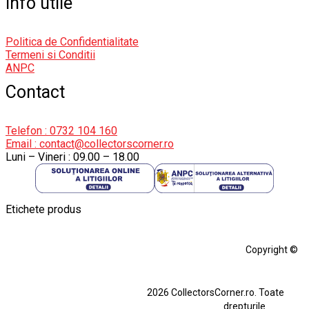
Info utile
Politica de Confidentialitate
Termeni si Conditii
ANPC
Contact
Telefon : 0732 104 160
Email : contact@collectorscorner.ro
Luni – Vineri : 09.00 – 18.00
Etichete produs
Alfa Romeo Giulia
Aro
Aro 10
Audi Gt Rs
BMW
Bmw M3
Copyright ©
BMW M3 E30
BMW M3 E46
BMW M3 Performance Parts
Dacia
2026 CollectorsCorner.ro. Toate
Ferrari SF90 XX Stradale
drepturile