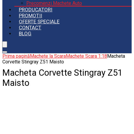
Precomenzi Machete Auto
PRODUCATORI
PROMOTII
OFERTE SPECIALE
CONTACT
BLOG
Prima pagină
Machete la Scara
Machete Scara 1:18
Macheta
Corvette Stingray Z51 Maisto
Macheta Corvette Stingray Z51
Maisto