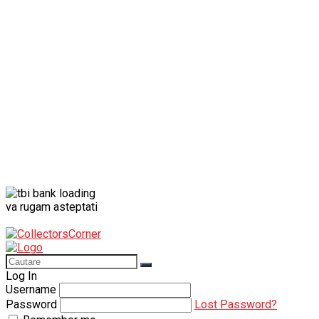
Porsche
Porsche 911
Solido
Star Wars
Toy
va rugam asteptati
Log In
Username
Password
Lost Password?