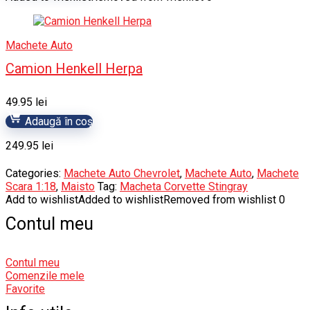
Machete Auto
Camion Henkell Herpa
49.95
lei
Adaugă în coș
249.95
lei
Categories:
Machete Auto Chevrolet
,
Machete Auto
,
Machete
Scara 1:18
,
Maisto
Tag:
Macheta Corvette Stingray
Add to wishlist
Added to wishlist
Removed from wishlist
0
Contul meu
Contul meu
Comenzile mele
Favorite