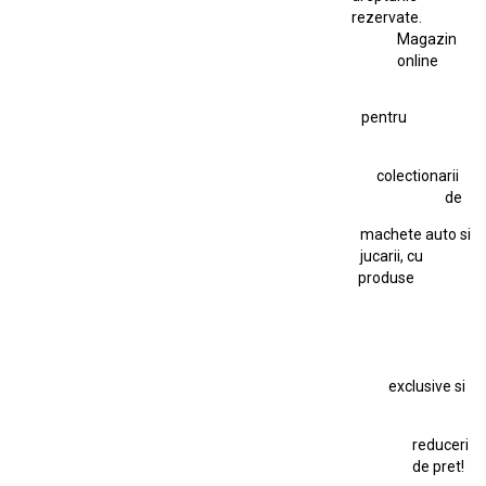
Ferrari SF90 XX Stradale 1:18 Bburago
rezervate.
Magazin
Fiat Stilo Abarth 2.4 20V
Figurina Indian
online
Figurină Soldat WW2
Hot Wheels Elite Ferrari FXX
pentru
Hot Wheels Team Transport
Jucarie Colectie
Jucarie Comunista
colectionarii
Jucarie Cu Cheie
Jucarie Tabla
Jucarie Veche
de
Kyosho Nissan GT-R
Lamborghini
Le Mans
Locomotiva Cu Abur
machete auto si
Macheta Auto Ferrari SF90 XX Stradale
jucarii, cu
produse
Macheta BMW M1
Macheta BMW M3
Macheta Chevrolet Chevelle
Macheta Chevrolet Corvette
Macheta Dacia 1310 L
Macheta Ford Thunderbird
exclusive si
Macheta Ford Transit
Macheta Jaguar D Type
Macheta Land Rover
Macheta Porsche 911
Maisto Speed Icons
reduceri
Mercedes Benz 300 SL
de pret!
Modele Auto Colecționabile.