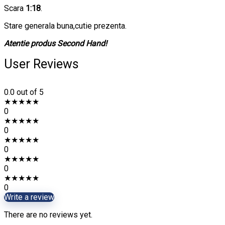
Scara
1:18
.
Stare generala buna,cutie prezenta.
Atentie produs Second Hand!
User Reviews
0.0
out of 5
★
★
★
★
★
0
★
★
★
★
★
0
★
★
★
★
★
0
★
★
★
★
★
0
★
★
★
★
★
0
Write a review
There are no reviews yet.