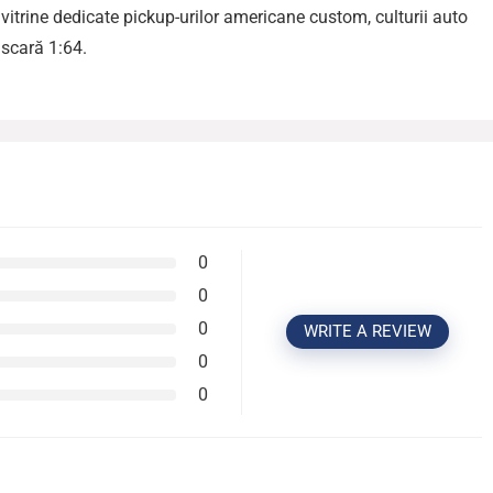
vitrine dedicate pickup-urilor americane custom, culturii auto
scară 1:64.
0
0
0
WRITE A REVIEW
0
0