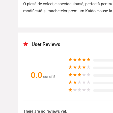
O piesă de colecție spectaculoasă, perfectă pentru 
modificată și machetelor premium Kaido House la 
User Reviews
★
★
★
★
★
★
★
★
★
★
0.0
★
★
★
★
★
out of 5
★
★
★
★
★
★
★
★
★
★
There are no reviews yet.