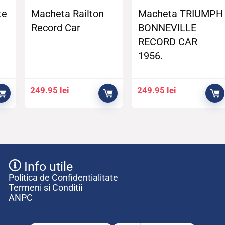
te
Macheta Railton
Macheta TRIUMPH
Record Car
BONNEVILLE
RECORD CAR
1956.
249.95
lei
249.95
lei
Info utile
Politica de Confidentialitate
Termeni si Conditii
ANPC