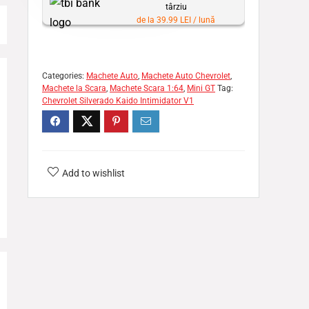
târziu
de la 39.99 LEI / lună
Categories:
Machete Auto
,
Machete Auto Chevrolet
,
Machete la Scara
,
Machete Scara 1:64
,
Mini GT
Tag:
Chevrolet Silverado Kaido Intimidator V1
Add to wishlist