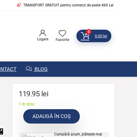
TRANSPORT GRATUIT pentru comenzi de peste 460 Lei
0
0.00
lei
Logare
Favorite
NTACT
BLOG
119.95
lei
1 în stoc
ADAUGĂ ÎN COȘ
Cumpără acum, plătește mai