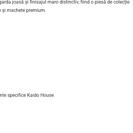
da joasă și finisajul maro distinctiv, fiind o piesă de colecție
te și machete premium.
1
nte specifice Kaido House