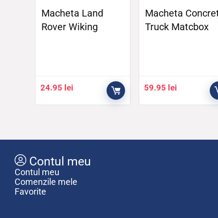
Macheta Land
Macheta Concre
Rover Wiking
Truck Matcbox
24.95
lei
59.95
lei
Contul meu
Contul meu
Comenzile mele
Favorite