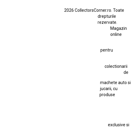
BMW M3 E46
BMW M3 Performance Parts
Dacia
2026 CollectorsCorner.ro. Toate
Ferrari SF90 XX Stradale
drepturile
Ferrari SF90 XX Stradale 1:18 Bburago
rezervate.
Magazin
Fiat Stilo Abarth 2.4 20V
Figurina Indian
online
Figurină Soldat WW2
Hot Wheels Elite Ferrari FXX
pentru
Hot Wheels Team Transport
Jucarie Colectie
Jucarie Comunista
colectionarii
Jucarie Cu Cheie
Jucarie Tabla
Jucarie Veche
de
Kyosho Nissan GT-R
Lamborghini
Le Mans
Locomotiva Cu Abur
machete auto si
Macheta Auto Ferrari SF90 XX Stradale
jucarii, cu
produse
Macheta BMW M1
Macheta BMW M3
Macheta Chevrolet Chevelle
Macheta Chevrolet Corvette
Macheta Dacia 1310 L
Macheta Ford Thunderbird
exclusive si
Macheta Ford Transit
Macheta Jaguar D Type
Macheta Land Rover
Macheta Porsche 911
Maisto Speed Icons