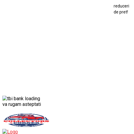
reduceri
Mercedes Benz 300 SL
de pret!
Modele Auto Colecționabile.
Porsche
Porsche 911
Solido
Star Wars
Toy
va rugam asteptati