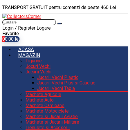
TRANSPORT GRATUIT pentru comenzi de peste 460 Lei
Login / Register
Logare
Favorite
0
0.00
lei
ACASA
MAGAZIN
Figurine
Jocuri Vechi
Jucarii Vechi
Jucarii Vechi Plastic
Jucarii Vechi Plus si Cauciuc
Jucarii Vechi Tabla
Machete Agricole
Machete Auto
Machete Camioane
Machete Motociclete
Machete si Jucarii Aviatie
Machete si Jucarii Militare
Trenulete si Accesorii