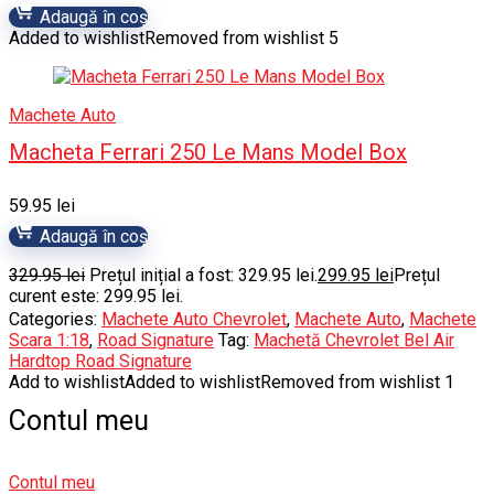
Adaugă în coș
Added to wishlist
Removed from wishlist
5
Machete Auto
Macheta Ferrari 250 Le Mans Model Box
59.95
lei
Adaugă în coș
329.95
lei
Prețul inițial a fost: 329.95 lei.
299.95
lei
Prețul
curent este: 299.95 lei.
Categories:
Machete Auto Chevrolet
,
Machete Auto
,
Machete
Scara 1:18
,
Road Signature
Tag:
Machetă Chevrolet Bel Air
Hardtop Road Signature
Add to wishlist
Added to wishlist
Removed from wishlist
1
Contul meu
Contul meu