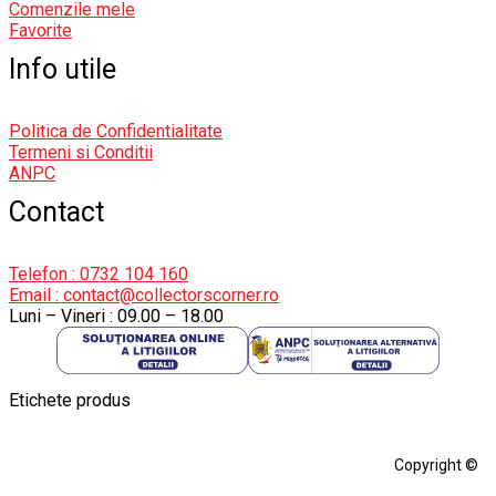
Comenzile mele
Favorite
Info utile
Politica de Confidentialitate
Termeni si Conditii
ANPC
Contact
Telefon : 0732 104 160
Email : contact@collectorscorner.ro
Luni – Vineri : 09.00 – 18.00
Etichete produs
Alfa Romeo Giulia
Aro
Aro 10
Audi Gt Rs
BMW
Bmw M3
Copyright ©
BMW M3 E30