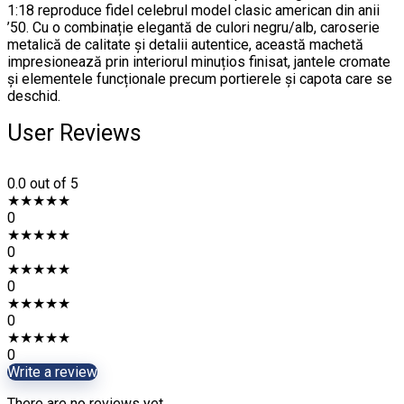
1:18 reproduce fidel celebrul model clasic american din anii
’50. Cu o combinație elegantă de culori negru/alb, caroserie
metalică de calitate și detalii autentice, această machetă
impresionează prin interiorul minuțios finisat, jantele cromate
și elementele funcționale precum portierele și capota care se
deschid.
User Reviews
0.0
out of 5
★
★
★
★
★
0
★
★
★
★
★
0
★
★
★
★
★
0
★
★
★
★
★
0
★
★
★
★
★
0
Write a review
There are no reviews yet.