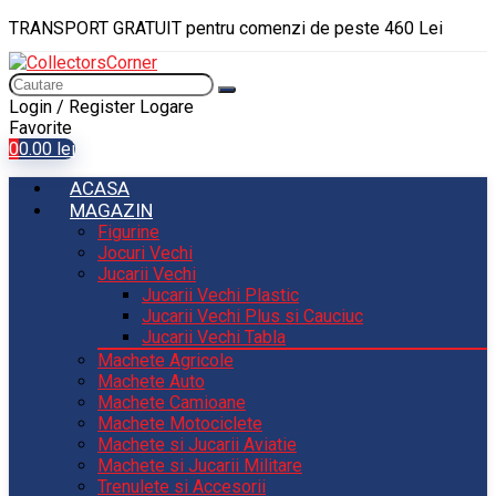
TRANSPORT GRATUIT pentru comenzi de peste 460 Lei
Login / Register
Logare
Favorite
0
0.00
lei
ACASA
MAGAZIN
Figurine
Jocuri Vechi
Jucarii Vechi
Jucarii Vechi Plastic
Jucarii Vechi Plus si Cauciuc
Jucarii Vechi Tabla
Machete Agricole
Machete Auto
Machete Camioane
Machete Motociclete
Machete si Jucarii Aviatie
Machete si Jucarii Militare
Trenulete si Accesorii