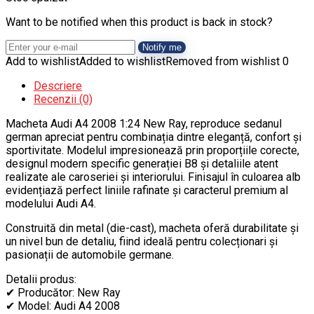
Want to be notified when this product is back in stock?
Notify me
Add to wishlist
Added to wishlist
Removed from wishlist
0
Descriere
Recenzii (0)
Macheta Audi A4 2008 1:24 New Ray, reproduce sedanul
german apreciat pentru combinația dintre eleganță, confort și
sportivitate. Modelul impresionează prin proporțiile corecte,
designul modern specific generației B8 și detaliile atent
realizate ale caroseriei și interiorului. Finisajul în culoarea alb
evidențiază perfect liniile rafinate și caracterul premium al
modelului Audi A4.
Construită din metal (die-cast), macheta oferă durabilitate și
un nivel bun de detaliu, fiind ideală pentru colecționari și
pasionații de automobile germane.
Detalii produs:
✔ Producător: New Ray
✔ Model: Audi A4 2008