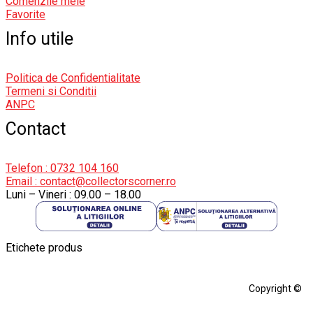
Comenzile mele
Favorite
Info utile
Politica de Confidentialitate
Termeni si Conditii
ANPC
Contact
Telefon : 0732 104 160
Email : contact@collectorscorner.ro
Luni – Vineri : 09.00 – 18.00
Etichete produs
Alfa Romeo Giulia
Aro
Aro 10
Audi Gt Rs
BMW
Bmw M3
Copyright ©
BMW M3 E30