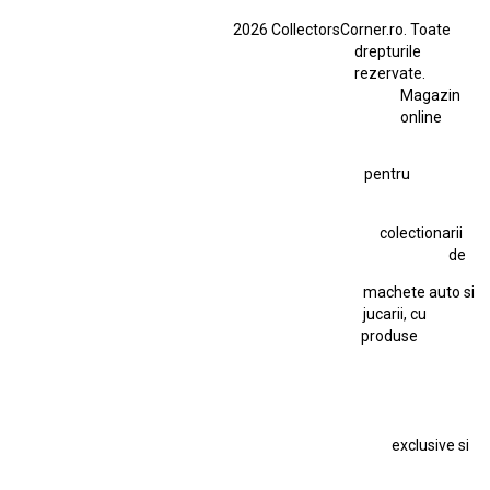
BMW M3 E46
BMW M3 Performance Parts
Dacia
2026 CollectorsCorner.ro. Toate
Ferrari SF90 XX Stradale
drepturile
Ferrari SF90 XX Stradale 1:18 Bburago
rezervate.
Magazin
Fiat Stilo Abarth 2.4 20V
Figurina Indian
online
Figurină Soldat WW2
Hot Wheels Elite Ferrari FXX
pentru
Hot Wheels Team Transport
Jucarie Colectie
Jucarie Comunista
colectionarii
Jucarie Cu Cheie
Jucarie Tabla
Jucarie Veche
de
Kyosho Nissan GT-R
Lamborghini
Le Mans
Locomotiva Cu Abur
machete auto si
Macheta Auto Ferrari SF90 XX Stradale
jucarii, cu
produse
Macheta BMW M1
Macheta BMW M3
Macheta Chevrolet Chevelle
Macheta Chevrolet Corvette
Macheta Dacia 1310 L
Macheta Ford Thunderbird
exclusive si
Macheta Ford Transit
Macheta Jaguar D Type
Macheta Land Rover
Macheta Porsche 911
Maisto Speed Icons