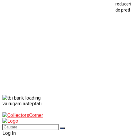
reduceri
Mercedes Benz 300 SL
de pret!
Modele Auto Colecționabile.
Porsche
Porsche 911
Solido
Star Wars
Toy
va rugam asteptati
Log In