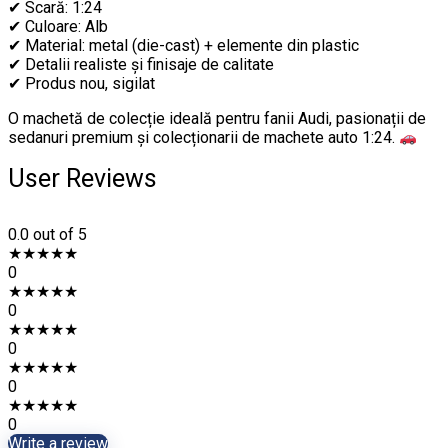
✔ Scară: 1:24
✔ Culoare: Alb
✔ Material: metal (die-cast) + elemente din plastic
✔ Detalii realiste și finisaje de calitate
✔ Produs nou, sigilat
O machetă de colecție ideală pentru fanii Audi, pasionații de
sedanuri premium și colecționarii de machete auto 1:24.
User Reviews
0.0
out of 5
★
★
★
★
★
0
★
★
★
★
★
0
★
★
★
★
★
0
★
★
★
★
★
0
★
★
★
★
★
0
Write a review