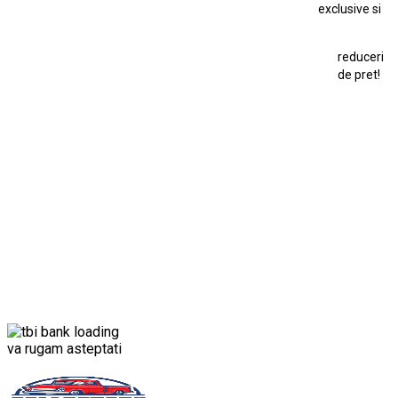
exclusive si
Macheta Ford Transit
Macheta Jaguar D Type
Macheta Land Rover
Macheta Porsche 911
Maisto Speed Icons
reduceri
Mercedes Benz 300 SL
de pret!
Modele Auto Colecționabile.
Porsche
Porsche 911
Solido
Star Wars
Toy
va rugam asteptati