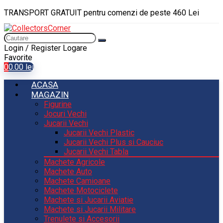
TRANSPORT GRATUIT pentru comenzi de peste 460 Lei
Login / Register
Logare
Favorite
0
0.00
lei
ACASA
MAGAZIN
Figurine
Jocuri Vechi
Jucarii Vechi
Jucarii Vechi Plastic
Jucarii Vechi Plus si Cauciuc
Jucarii Vechi Tabla
Machete Agricole
Machete Auto
Machete Camioane
Machete Motociclete
Machete si Jucarii Aviatie
Machete si Jucarii Militare
Trenulete si Accesorii