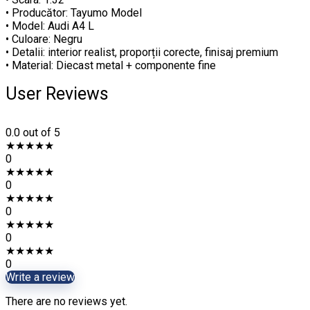
• Producător: Tayumo Model
• Model: Audi A4 L
• Culoare: Negru
• Detalii: interior realist, proporții corecte, finisaj premium
• Material: Diecast metal + componente fine
User Reviews
0.0
out of 5
★
★
★
★
★
0
★
★
★
★
★
0
★
★
★
★
★
0
★
★
★
★
★
0
★
★
★
★
★
0
Write a review
There are no reviews yet.