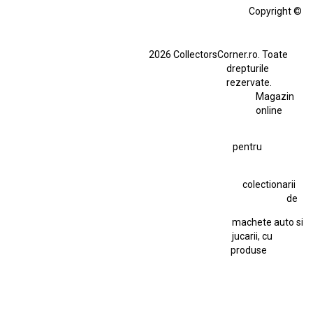
Aro 10
Copyright ©
BMW M3 E30
BMW M3 E46
BMW M3 Performance Parts
Dacia
2026 CollectorsCorner.ro. Toate
Ferrari SF90 XX Stradale
drepturile
Ferrari SF90 XX Stradale 1:18 Bburago
rezervate.
Magazin
Fiat Stilo Abarth 2.4 20V
Figurina Indian
online
Figurină Soldat WW2
Hot Wheels Elite Ferrari FXX
pentru
Hot Wheels Team Transport
Jucarie Colectie
Jucarie Comunista
colectionarii
Jucarie Cu Cheie
Jucarie Tabla
Jucarie Veche
de
Kyosho Nissan GT-R
Lamborghini
Le Mans
Locomotiva Cu Abur
machete auto si
Macheta Auto Ferrari SF90 XX Stradale
jucarii, cu
produse
Macheta BMW M1
Macheta BMW M3
Macheta Chevrolet Chevelle
Macheta Chevrolet Corvette
Macheta Dacia 1310 L
Macheta Ford Thunderbird