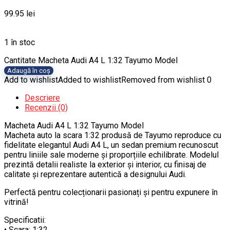
99.95
lei
1 în stoc
Cantitate Macheta Audi A4 L 1:32 Tayumo Model
Adaugă în coș
Add to wishlist
Added to wishlist
Removed from wishlist
0
Descriere
Recenzii (0)
Macheta Audi A4 L 1:32 Tayumo Model
Macheta auto la scara 1:32 produsă de Tayumo reproduce cu
fidelitate elegantul Audi A4 L, un sedan premium recunoscut
pentru liniile sale moderne și proporțiile echilibrate. Modelul
prezintă detalii realiste la exterior și interior, cu finisaj de
calitate și reprezentare autentică a designului Audi.
Perfectă pentru colecționarii pasionați și pentru expunere în
vitrină!
Specificatii:
• Scara: 1:32