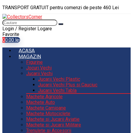
TRANSPORT GRATUIT pentru comenzi de peste 460 Lei
Login / Register
Logare
Favorite
0
0.00
lei
ACASA
MAGAZIN
Figurine
Jocuri Vechi
Jucarii Vechi
Jucarii Vechi Plastic
Jucarii Vechi Plus si Cauciuc
Jucarii Vechi Tabla
Machete Agricole
Machete Auto
Machete Camioane
Machete Motociclete
Machete si Jucarii Aviatie
Machete si Jucarii Militare
Trenulete si Accesorii