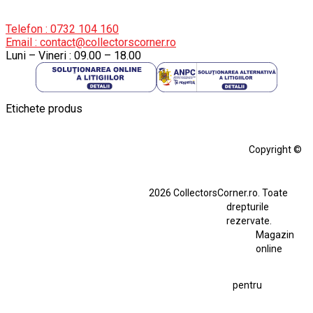
Telefon : 0732 104 160
Email : contact@collectorscorner.ro
Luni – Vineri : 09.00 – 18.00
Etichete produs
Alfa Romeo Giulia
Aro
Aro 10
Audi Gt Rs
BMW
Bmw M3
Copyright ©
BMW M3 E30
BMW M3 E46
BMW M3 Performance Parts
Dacia
2026 CollectorsCorner.ro. Toate
Ferrari SF90 XX Stradale
drepturile
Ferrari SF90 XX Stradale 1:18 Bburago
rezervate.
Magazin
Fiat Stilo Abarth 2.4 20V
Figurina Indian
online
Figurină Soldat WW2
Hot Wheels Elite Ferrari FXX
pentru
Hot Wheels Team Transport
Jucarie Colectie
Jucarie Comunista