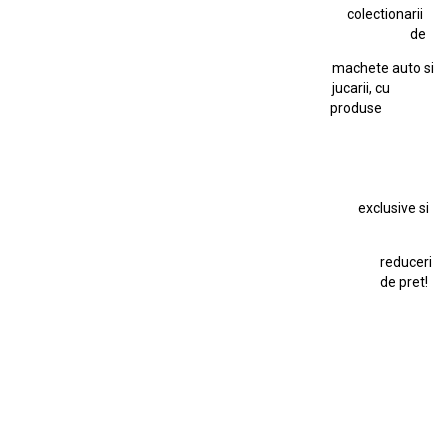
colectionarii
Jucarie Cu Cheie
Jucarie Tabla
Jucarie Veche
de
Kyosho Nissan GT-R
Lamborghini
Le Mans
Locomotiva Cu Abur
machete auto si
Macheta Auto Ferrari SF90 XX Stradale
jucarii, cu
produse
Macheta BMW M1
Macheta BMW M3
Macheta Chevrolet Chevelle
Macheta Chevrolet Corvette
Macheta Dacia 1310 L
Macheta Ford Thunderbird
exclusive si
Macheta Ford Transit
Macheta Jaguar D Type
Macheta Land Rover
Macheta Porsche 911
Maisto Speed Icons
reduceri
Mercedes Benz 300 SL
de pret!
Modele Auto Colecționabile.
Porsche
Porsche 911
Solido
Star Wars
Toy