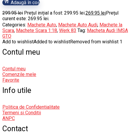
Adaugă în coș
299.95
lei
Prețul inițial a fost: 299.95 lei.
269.95
lei
Prețul
curent este: 269.95 lei.
Categories:
Machete Auto
,
Machete Auto Audi
,
Machete la
Scara
,
Machete Scara 1:18
,
Werk 83
Tag:
Macheta Audi IMSA
GTO
Add to wishlist
Added to wishlist
Removed from wishlist
1
Contul meu
Contul meu
Comenzile mele
Favorite
Info utile
Politica de Confidentialitate
Termeni si Conditii
ANPC
Contact