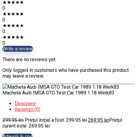
★
★
★
★
★
0
★
★
★
★
★
0
★
★
★
★
★
0
★
★
★
★
★
0
Write a review
There are no reviews yet.
Only logged in customers who have purchased this product
may leave a review.
Macheta Audi IMSA GTO Test Car 1989 1:18 Werk83
Descriere
Recenzii (0)
299.95
lei
Prețul inițial a fost: 299.95 lei.
269.95
lei
Prețul
curent este: 269.95 lei.
Adaugă în coș