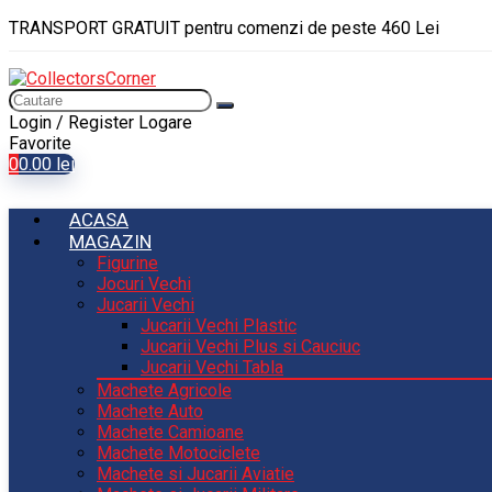
TRANSPORT GRATUIT pentru comenzi de peste 460 Lei
Login / Register
Logare
Favorite
0
0.00
lei
ACASA
MAGAZIN
Figurine
Jocuri Vechi
Jucarii Vechi
Jucarii Vechi Plastic
Jucarii Vechi Plus si Cauciuc
Jucarii Vechi Tabla
Machete Agricole
Machete Auto
Machete Camioane
Machete Motociclete
Machete si Jucarii Aviatie