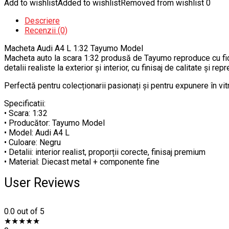
Add to wishlist
Added to wishlist
Removed from wishlist
0
Descriere
Recenzii (0)
Macheta Audi A4 L 1:32 Tayumo Model
Macheta auto la scara 1:32 produsă de Tayumo reproduce cu fide
detalii realiste la exterior și interior, cu finisaj de calitate și r
Perfectă pentru colecționarii pasionați și pentru expunere în vit
Specificatii:
• Scara: 1:32
• Producător: Tayumo Model
• Model: Audi A4 L
• Culoare: Negru
• Detalii: interior realist, proporții corecte, finisaj premium
• Material: Diecast metal + componente fine
User Reviews
0.0
out of 5
★
★
★
★
★