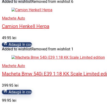
Added to wishlist
Removed from wishlist
6
Machete Auto
Camion Henkell Herpa
49.95
lei
Adaugă în coș
Added to wishlist
Removed from wishlist
1
Machete Auto
Macheta Bmw 540i E39 1:18 KK Scale Limited edi
399.95
lei
Adaugă în coș
99.95
lei