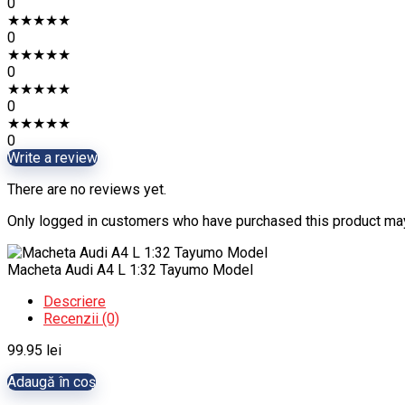
0
★
★
★
★
★
0
★
★
★
★
★
0
★
★
★
★
★
0
★
★
★
★
★
0
Write a review
There are no reviews yet.
Only logged in customers who have purchased this product may
Macheta Audi A4 L 1:32 Tayumo Model
Descriere
Recenzii (0)
99.95
lei
Adaugă în coș