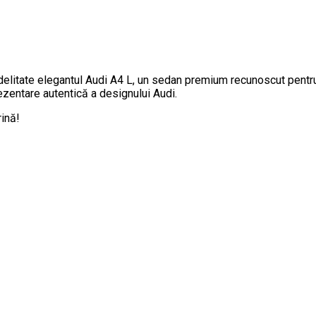
litate elegantul Audi A4 L, un sedan premium recunoscut pentru li
eprezentare autentică a designului Audi.
rină!