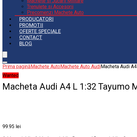
Machete si Jucarii Militare
Trenulete si Accesorii
Precomenzi Machete Auto
PRODUCATORI
PROMOTII
OFERTE SPECIALE
CONTACT
BLOG
Prima pagină
Machete Auto
Machete Auto Audi
Macheta Audi A4
Wanted
Macheta Audi A4 L 1:32 Tayumo 
99.95
lei