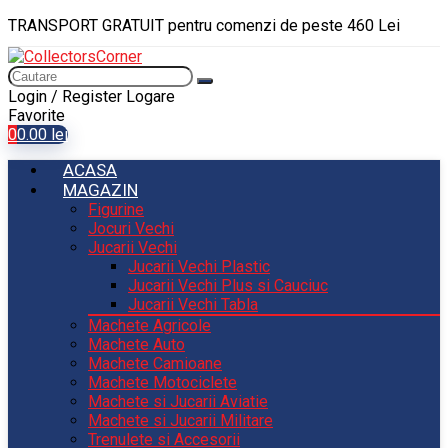
TRANSPORT GRATUIT pentru comenzi de peste 460 Lei
Login / Register
Logare
Favorite
0
0.00
lei
ACASA
MAGAZIN
Figurine
Jocuri Vechi
Jucarii Vechi
Jucarii Vechi Plastic
Jucarii Vechi Plus si Cauciuc
Jucarii Vechi Tabla
Machete Agricole
Machete Auto
Machete Camioane
Machete Motociclete
Machete si Jucarii Aviatie
Machete si Jucarii Militare
Trenulete si Accesorii