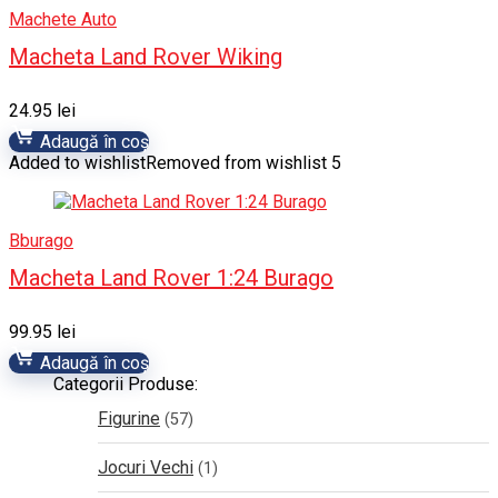
Machete Auto
Macheta Land Rover Wiking
24.95
lei
Adaugă în coș
Added to wishlist
Removed from wishlist
5
Bburago
Macheta Land Rover 1:24 Burago
99.95
lei
Adaugă în coș
Categorii Produse:
Figurine
(57)
Jocuri Vechi
(1)