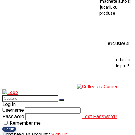
machete auto si
Macheta Auto Ferrari SF90 XX Stradale
jucarii, cu
produse
Macheta BMW M1
Macheta BMW M3
Macheta Chevrolet Chevelle
Macheta Chevrolet Corvette
Macheta Dacia 1310 L
Macheta Ford Thunderbird
exclusive si
Macheta Ford Transit
Macheta Jaguar D Type
Macheta Land Rover
Macheta Porsche 911
Maisto Speed Icons
reduceri
Mercedes Benz 300 SL
de pret!
Modele Auto Colecționabile.
Porsche
Porsche 911
Solido
Star Wars
Toy
Log In
Username
Password
Lost Password?
Remember me
Login
Don't have an account?
Sign Up