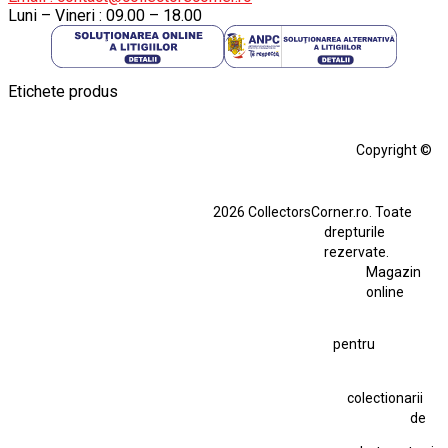
Luni – Vineri : 09.00 – 18.00
Etichete produs
Alfa Romeo Giulia
Aro
Aro 10
Audi Gt Rs
BMW
Bmw M3
Copyright ©
BMW M3 E30
BMW M3 E46
BMW M3 Performance Parts
Dacia
2026 CollectorsCorner.ro. Toate
Ferrari SF90 XX Stradale
drepturile
Ferrari SF90 XX Stradale 1:18 Bburago
rezervate.
Magazin
Fiat Stilo Abarth 2.4 20V
Figurina Indian
online
Figurină Soldat WW2
Hot Wheels Elite Ferrari FXX
pentru
Hot Wheels Team Transport
Jucarie Colectie
Jucarie Comunista
colectionarii
Jucarie Cu Cheie
Jucarie Tabla
Jucarie Veche
de
Kyosho Nissan GT-R
Lamborghini
Le Mans
Locomotiva Cu Abur