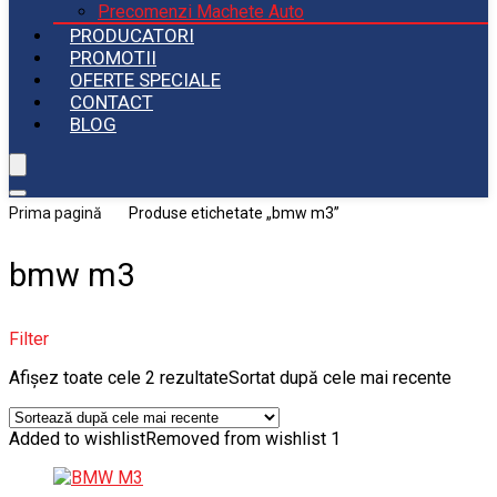
Precomenzi Machete Auto
PRODUCATORI
PROMOTII
OFERTE SPECIALE
CONTACT
BLOG
Prima pagină
Produse etichetate „bmw m3”
bmw m3
Filter
Afișez toate cele 2 rezultate
Sortat după cele mai recente
Added to wishlist
Removed from wishlist
1