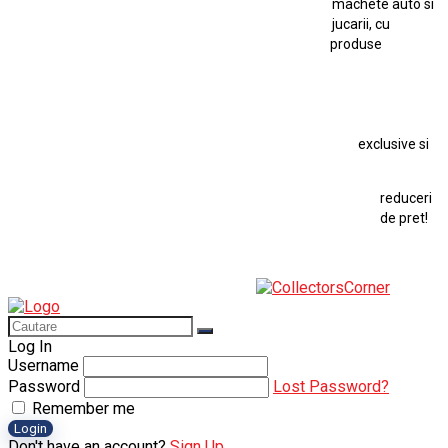
machete auto si
Macheta Auto Ferrari SF90 XX Stradale
jucarii, cu
produse
Macheta BMW M1
Macheta BMW M3
Macheta Chevrolet Chevelle
Macheta Chevrolet Corvette
Macheta Dacia 1310 L
Macheta Ford Thunderbird
exclusive si
Macheta Ford Transit
Macheta Jaguar D Type
Macheta Land Rover
Macheta Porsche 911
Maisto Speed Icons
reduceri
Mercedes Benz 300 SL
de pret!
Modele Auto Colecționabile.
Porsche
Porsche 911
Solido
Star Wars
Toy
Log In
Username
Password
Lost Password?
Remember me
Login
Don't have an account?
Sign Up