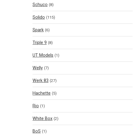
Schuco
(8)
Solido
(115)
Spark
(6)
Triple 9
(8)
UT Models
(1)
Welly
(7)
Werk 83
(27)
Hachette
(5)
Rio
(1)
White Box
(2)
BoS
(1)