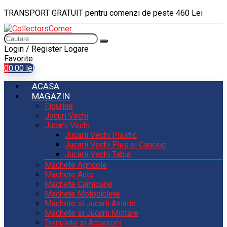
TRANSPORT GRATUIT pentru comenzi de peste 460 Lei
Login / Register
Logare
Favorite
0
0.00
lei
ACASA
MAGAZIN
Figurine
Jocuri Vechi
Jucarii Vechi
Jucarii Vechi Plastic
Jucarii Vechi Plus si Cauciuc
Jucarii Vechi Tabla
Machete Agricole
Machete Auto
Machete Camioane
Machete Motociclete
Machete si Jucarii Aviatie
Machete si Jucarii Militare
Trenulete si Accesorii