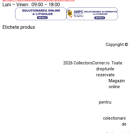
Luni – Vineri : 09.00 – 18.00
Etichete produs
Alfa Romeo Giulia
Aro
Aro 10
Audi Gt Rs
BMW
Bmw M3
Copyright ©
BMW M3 E30
BMW M3 E46
BMW M3 Performance Parts
Dacia
2026 CollectorsCorner.ro. Toate
Ferrari SF90 XX Stradale
drepturile
Ferrari SF90 XX Stradale 1:18 Bburago
rezervate.
Magazin
Fiat Stilo Abarth 2.4 20V
Figurina Indian
online
Figurină Soldat WW2
Hot Wheels Elite Ferrari FXX
pentru
Hot Wheels Team Transport
Jucarie Colectie
Jucarie Comunista
colectionarii
Jucarie Cu Cheie
Jucarie Tabla
Jucarie Veche
de
Kyosho Nissan GT-R
Lamborghini
Le Mans
Locomotiva Cu Abur