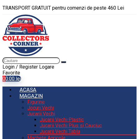
TRANSPORT GRATUIT pentru comenzi de peste 460 Lei
Login / Register
Logare
Favorite
0
0.00
lei
ACASA
MAGAZIN
Figurine
Jocuri Vechi
Jucarii Vechi
Jucarii Vechi Plastic
Jucarii Vechi Plus si Cauciuc
Jucarii Vechi Tabla
Machete Agricole