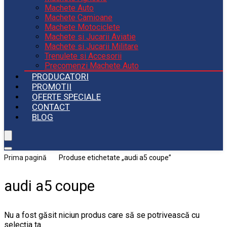
Machete Auto
Machete Camioane
Machete Motociclete
Machete si Jucarii Aviatie
Machete si Jucarii Militare
Trenulete si Accesorii
Precomenzi Machete Auto
PRODUCATORI
PROMOTII
OFERTE SPECIALE
CONTACT
BLOG
Prima pagină
Produse etichetate „audi a5 coupe”
audi a5 coupe
Nu a fost găsit niciun produs care să se potrivească cu
selecția ta.