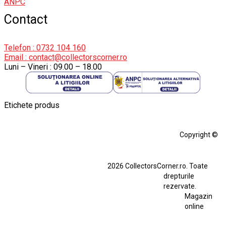
ANPC
Contact
Telefon : 0732 104 160
Email : contact@collectorscorner.ro
Luni – Vineri : 09.00 – 18.00
Etichete produs
Alfa Romeo Giulia
Aro
Aro 10
Audi Gt Rs
BMW
Bmw M3
Copyright ©
BMW M3 E30
BMW M3 E46
BMW M3 Performance Parts
Dacia
2026 CollectorsCorner.ro. Toate
Ferrari SF90 XX Stradale
drepturile
Ferrari SF90 XX Stradale 1:18 Bburago
rezervate.
Magazin
Fiat Stilo Abarth 2.4 20V
Figurina Indian
online
Figurină Soldat WW2
Hot Wheels Elite Ferrari FXX