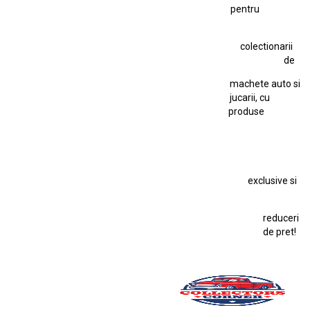
pentru
Hot Wheels Team Transport
Jucarie Colectie
Jucarie Comunista
colectionarii
Jucarie Cu Cheie
Jucarie Tabla
Jucarie Veche
de
Kyosho Nissan GT-R
Lamborghini
Le Mans
Locomotiva Cu Abur
machete auto si
Macheta Auto Ferrari SF90 XX Stradale
jucarii, cu
produse
Macheta BMW M1
Macheta BMW M3
Macheta Chevrolet Chevelle
Macheta Chevrolet Corvette
Macheta Dacia 1310 L
Macheta Ford Thunderbird
exclusive si
Macheta Ford Transit
Macheta Jaguar D Type
Macheta Land Rover
Macheta Porsche 911
Maisto Speed Icons
reduceri
Mercedes Benz 300 SL
de pret!
Modele Auto Colecționabile.
Porsche
Porsche 911
Solido
Star Wars
Toy