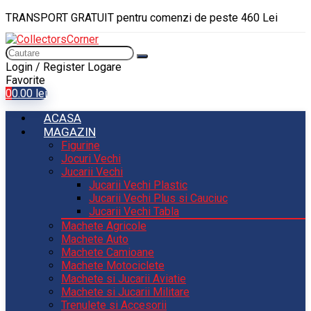
TRANSPORT GRATUIT pentru comenzi de peste 460 Lei
Login / Register
Logare
Favorite
0
0.00
lei
ACASA
MAGAZIN
Figurine
Jocuri Vechi
Jucarii Vechi
Jucarii Vechi Plastic
Jucarii Vechi Plus si Cauciuc
Jucarii Vechi Tabla
Machete Agricole
Machete Auto
Machete Camioane
Machete Motociclete
Machete si Jucarii Aviatie
Machete si Jucarii Militare
Trenulete si Accesorii