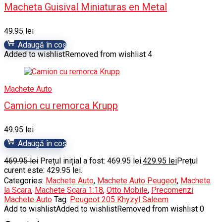
Macheta Guisival Miniaturas en Metal
49.95
lei
Adaugă în coș
Added to wishlist
Removed from wishlist
4
Machete Auto
Camion cu remorca Krupp
49.95
lei
Adaugă în coș
469.95
lei
Prețul inițial a fost: 469.95 lei.
429.95
lei
Prețul
curent este: 429.95 lei.
Categories:
Machete Auto
,
Machete Auto Peugeot
,
Machete
la Scara
,
Machete Scara 1:18
,
Otto Mobile
,
Precomenzi
Machete Auto
Tag:
Peugeot 205 Khyzyl Saleem
Add to wishlist
Added to wishlist
Removed from wishlist
0