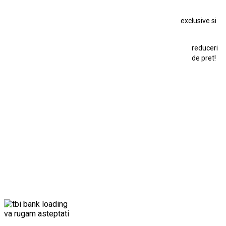
Macheta Dacia 1310 L
Macheta Ford Thunderbird
exclusive si
Macheta Ford Transit
Macheta Jaguar D Type
Macheta Land Rover
Macheta Porsche 911
Maisto Speed Icons
reduceri
Mercedes Benz 300 SL
de pret!
Modele Auto Colecționabile.
Porsche
Porsche 911
Solido
Star Wars
Toy
va rugam asteptati