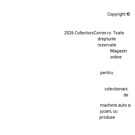
Alfa Romeo Giulia
Aro
Aro 10
Audi Gt Rs
BMW
Bmw M3
Copyright ©
BMW M3 E30
BMW M3 E46
BMW M3 Performance Parts
Dacia
2026 CollectorsCorner.ro. Toate
Ferrari SF90 XX Stradale
drepturile
Ferrari SF90 XX Stradale 1:18 Bburago
rezervate.
Magazin
Fiat Stilo Abarth 2.4 20V
Figurina Indian
online
Figurină Soldat WW2
Hot Wheels Elite Ferrari FXX
pentru
Hot Wheels Team Transport
Jucarie Colectie
Jucarie Comunista
colectionarii
Jucarie Cu Cheie
Jucarie Tabla
Jucarie Veche
de
Kyosho Nissan GT-R
Lamborghini
Le Mans
Locomotiva Cu Abur
machete auto si
Macheta Auto Ferrari SF90 XX Stradale
jucarii, cu
produse
Macheta BMW M1
Macheta BMW M3
Macheta Chevrolet Chevelle
Macheta Chevrolet Corvette