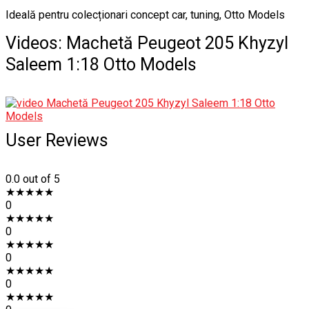
Ideală pentru colecționari concept car, tuning, Otto Models
Videos:
Machetă Peugeot 205 Khyzyl
Saleem 1:18 Otto Models
User Reviews
0.0
out of 5
★
★
★
★
★
0
★
★
★
★
★
0
★
★
★
★
★
0
★
★
★
★
★
0
★
★
★
★
★