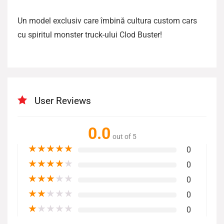
Un model exclusiv care îmbină cultura custom cars
cu spiritul monster truck-ului Clod Buster!
User Reviews
0.0
out of 5
★
★
★
★
★
0
★
★
★
★
★
0
★
★
★
★
★
0
★
★
★
★
★
0
★
★
★
★
★
0