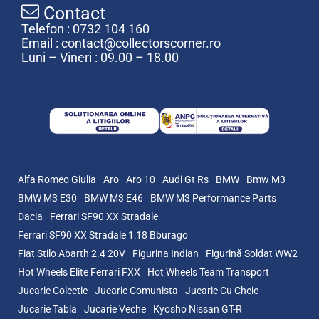
Contact
Telefon : 0732 104 160
Email : contact@collectorscorner.ro
Luni – Vineri : 09.00 – 18.00
Alfa Romeo Giulia
Aro
Aro 10
Audi Gt Rs
BMW
Bmw M3
BMW M3 E30
BMW M3 E46
BMW M3 Performance Parts
Dacia
Ferrari SF90 XX Stradale
Ferrari SF90 XX Stradale 1:18 Bburago
Fiat Stilo Abarth 2.4 20V
Figurina Indian
Figurină Soldat WW2
Hot Wheels Elite Ferrari FXX
Hot Wheels Team Transport
Jucarie Colectie
Jucarie Comunista
Jucarie Cu Cheie
Jucarie Tabla
Jucarie Veche
Kyosho Nissan GT-R