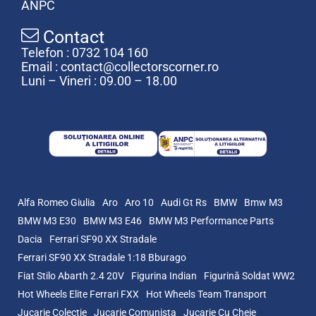
ANPC
Contact
Telefon : 0732 104 160
Email : contact@collectorscorner.ro
Luni – Vineri : 09.00 – 18.00
Alfa Romeo Giulia
Aro
Aro 10
Audi Gt Rs
BMW
Bmw M3
BMW M3 E30
BMW M3 E46
BMW M3 Performance Parts
Dacia
Ferrari SF90 XX Stradale
Ferrari SF90 XX Stradale 1:18 Bburago
Fiat Stilo Abarth 2.4 20V
Figurina Indian
Figurină Soldat WW2
Hot Wheels Elite Ferrari FXX
Hot Wheels Team Transport
Jucarie Colectie
Jucarie Comunista
Jucarie Cu Cheie