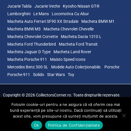
Jucarie Tabla
Jucarie Veche
Kyosho Nissan GT-R
Lamborghini
Le Mans
Locomotiva Cu Abur
Macheta Auto Ferrari SF90 XX Stradale
Macheta BMW M1
Macheta BMW M3
Macheta Chevrolet Chevelle
Macheta Chevrolet Corvette
Macheta Dacia 1310 L
Macheta Ford Thunderbird
Macheta Ford Transit
Macheta Jaguar D Type
Macheta Land Rover
Macheta Porsche 911
Maisto Speed Icons
Mercedes Benz 300 SL
Modele Auto Colecționabile.
Porsche
Porsche 911
Solido
Star Wars
Toy
Copyright © 2026 CollectorsCorner.ro. Toate drepturile rezervate.
Magazin online pentru colectionarii de machete auto si jucarii, cu
produse exclusive si reduceri de pret!
Folosim cookie-uri pentru a ne asigura că vă oferim cea mai
bună experiență pe site-ul nostru. Dacă continuați să utilizați
acest site, vom presupune că sunteți mulțumit de acesta.
0
Ok
Politica de Confidențialitate