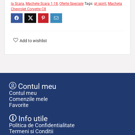
la Scara
,
Machete Scara 1:18
,
Oferte Speciale
Tags:
gt spirit
,
Macheta
Chevrolet Corvette C8
Add to wishlist
Contul meu
Contul meu
Comenzile mele
Favorite
Info utile
Politica de Confidentialitate
Termeni si Conditii