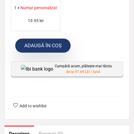
u
1
×
Numar personalizat
m
19.95
lei
a
r
p
ADAUGĂ ÎN COȘ
e
r
s
Cumpără acum, plătește mai târziu
de la 97.49 LEI / lună
o
n
a
l
Add to wishlist
i
z
a
t
Descriere
Recenzii (0)