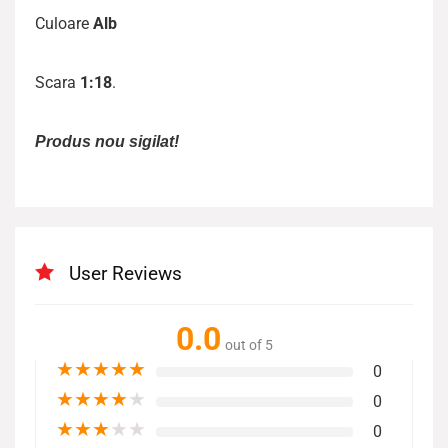
Culoare
Alb
Scara
1:18
.
Produs nou sigilat!
User Reviews
0.0
out of 5
★
★
★
★
★
0
★
★
★
★
★
0
★
★
★
★
★
0