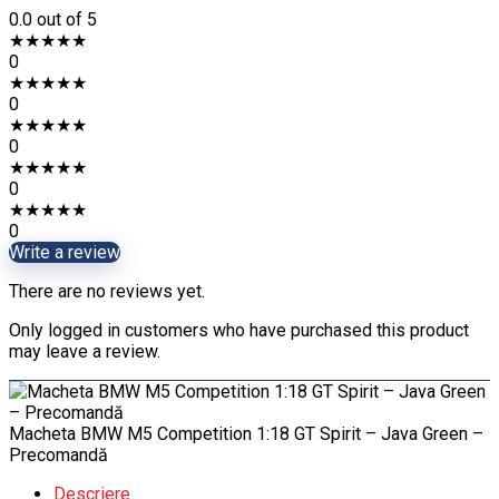
0.0
out of 5
★
★
★
★
★
0
★
★
★
★
★
0
★
★
★
★
★
0
★
★
★
★
★
0
★
★
★
★
★
0
Write a review
There are no reviews yet.
Only logged in customers who have purchased this product
may leave a review.
Macheta BMW M5 Competition 1:18 GT Spirit – Java Green –
Precomandă
Descriere