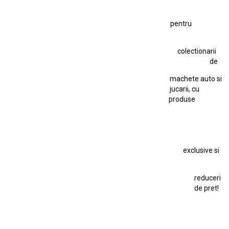
Figurină Soldat WW2
Hot Wheels Elite Ferrari FXX
pentru
Hot Wheels Team Transport
Jucarie Colectie
Jucarie Comunista
colectionarii
Jucarie Cu Cheie
Jucarie Tabla
Jucarie Veche
de
Kyosho Nissan GT-R
Lamborghini
Le Mans
Locomotiva Cu Abur
machete auto si
Macheta Auto Ferrari SF90 XX Stradale
jucarii, cu
produse
Macheta BMW M1
Macheta BMW M3
Macheta Chevrolet Chevelle
Macheta Chevrolet Corvette
Macheta Dacia 1310 L
Macheta Ford Thunderbird
exclusive si
Macheta Ford Transit
Macheta Jaguar D Type
Macheta Land Rover
Macheta Porsche 911
Maisto Speed Icons
reduceri
Mercedes Benz 300 SL
de pret!
Modele Auto Colecționabile.
Porsche
Porsche 911
Solido
Star Wars
Toy