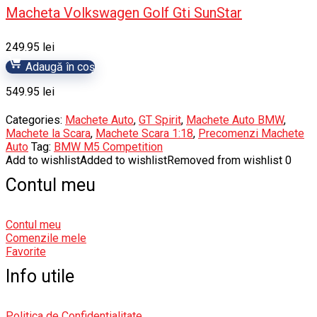
Macheta Volkswagen Golf Gti SunStar
249.95
lei
Adaugă în coș
549.95
lei
Categories:
Machete Auto
,
GT Spirit
,
Machete Auto BMW
,
Machete la Scara
,
Machete Scara 1:18
,
Precomenzi Machete
Auto
Tag:
BMW M5 Competition
Add to wishlist
Added to wishlist
Removed from wishlist
0
Contul meu
Contul meu
Comenzile mele
Favorite
Info utile
Politica de Confidentialitate