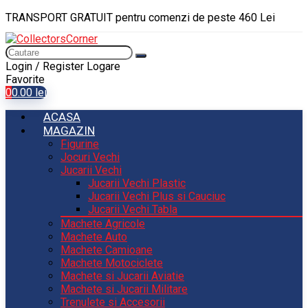
TRANSPORT GRATUIT pentru comenzi de peste 460 Lei
Login / Register
Logare
Favorite
0
0.00
lei
ACASA
MAGAZIN
Figurine
Jocuri Vechi
Jucarii Vechi
Jucarii Vechi Plastic
Jucarii Vechi Plus si Cauciuc
Jucarii Vechi Tabla
Machete Agricole
Machete Auto
Machete Camioane
Machete Motociclete
Machete si Jucarii Aviatie
Machete si Jucarii Militare
Trenulete si Accesorii