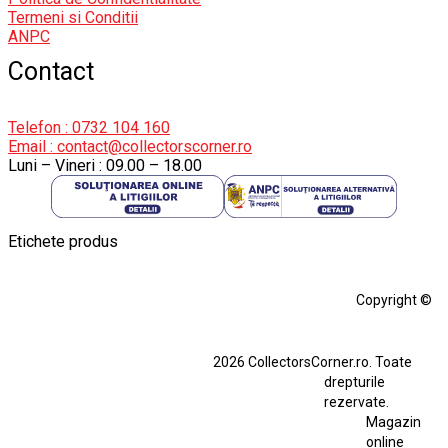
Termeni si Conditii
ANPC
Contact
Telefon : 0732 104 160
Email : contact@collectorscorner.ro
Luni – Vineri : 09.00 – 18.00
Etichete produs
Alfa Romeo Giulia
Aro
Aro 10
Audi Gt Rs
BMW
Bmw M3
Copyright ©
BMW M3 E30
BMW M3 E46
BMW M3 Performance Parts
Dacia
2026 CollectorsCorner.ro. Toate
Ferrari SF90 XX Stradale
drepturile
Ferrari SF90 XX Stradale 1:18 Bburago
rezervate.
Magazin
Fiat Stilo Abarth 2.4 20V
Figurina Indian
online