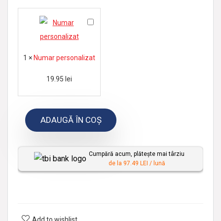
N
u
m
1
×
Numar personalizat
a
r
19.95
lei
p
e
ADAUGĂ ÎN COȘ
r
s
o
Cumpără acum, plătește mai târziu
n
de la 97.49 LEI / lună
a
l
i
z
Add to wishlist