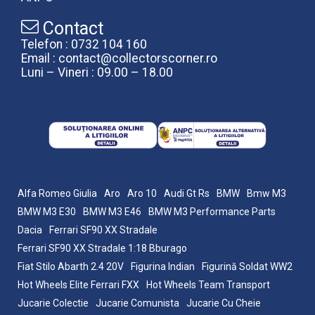
Contact
Telefon : 0732 104 160
Email : contact@collectorscorner.ro
Luni – Vineri : 09.00 – 18.00
Alfa Romeo Giulia
Aro
Aro 10
Audi Gt Rs
BMW
Bmw M3
BMW M3 E30
BMW M3 E46
BMW M3 Performance Parts
Dacia
Ferrari SF90 XX Stradale
Ferrari SF90 XX Stradale 1:18 Bburago
Fiat Stilo Abarth 2.4 20V
Figurina Indian
Figurină Soldat WW2
Hot Wheels Elite Ferrari FXX
Hot Wheels Team Transport
Jucarie Colectie
Jucarie Comunista
Jucarie Cu Cheie