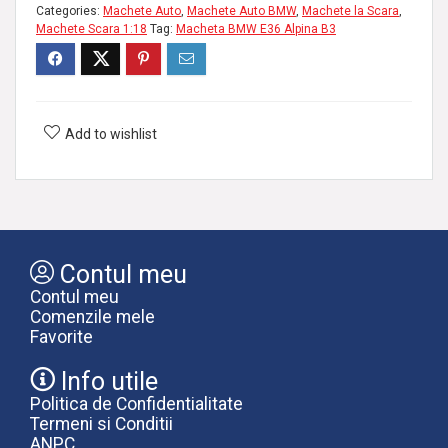
Categories:
Machete Auto
,
Machete Auto BMW
,
Machete la Scara
,
Machete Scara 1:18
Tag:
Macheta BMW E36 Alpina B3
Add to wishlist
Contul meu
Contul meu
Comenzile mele
Favorite
Info utile
Politica de Confidentialitate
Termeni si Conditii
ANPC