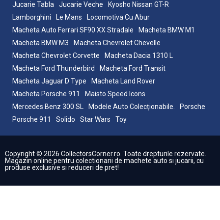
Jucarie Tabla
Jucarie Veche
Kyosho Nissan GT-R
Lamborghini
Le Mans
Locomotiva Cu Abur
Macheta Auto Ferrari SF90 XX Stradale
Macheta BMW M1
Macheta BMW M3
Macheta Chevrolet Chevelle
Macheta Chevrolet Corvette
Macheta Dacia 1310 L
Macheta Ford Thunderbird
Macheta Ford Transit
Macheta Jaguar D Type
Macheta Land Rover
Macheta Porsche 911
Maisto Speed Icons
Mercedes Benz 300 SL
Modele Auto Colecționabile.
Porsche
Porsche 911
Solido
Star Wars
Toy
Copyright © 2026 CollectorsCorner.ro. Toate drepturile rezervate.
Magazin online pentru colectionarii de machete auto si jucarii, cu
produse exclusive si reduceri de pret!