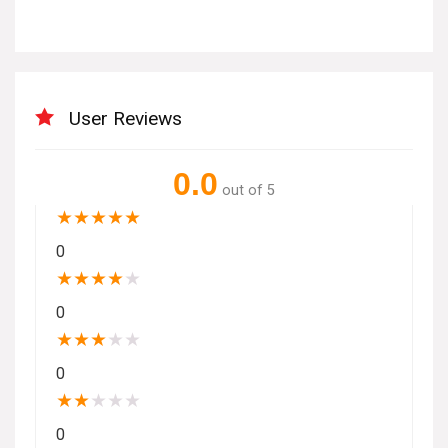
User Reviews
0.0
out of 5
★
★
★
★
★
0
★
★
★
★
★
0
★
★
★
★
★
0
★
★
★
★
★
0