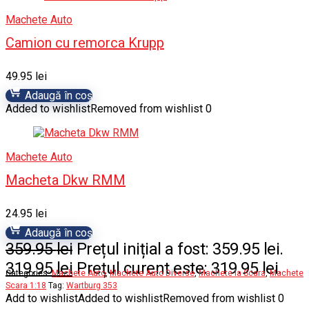
Machete Auto
Camion cu remorca Krupp
49.95
lei
Adaugă în coș
Added to wishlist
Removed from wishlist
0
Machete Auto
Macheta Dkw RMM
24.95
lei
Adaugă în coș
359.95
lei
Prețul inițial a fost: 359.95 lei.
319.95
lei
Prețul curent este: 319.95 lei.
Categories:
Machete Auto
,
Machete Auto Diverse
,
Machete la Scara
,
Machete
Scara 1:18
Tag:
Wartburg 353
Add to wishlist
Added to wishlist
Removed from wishlist
0