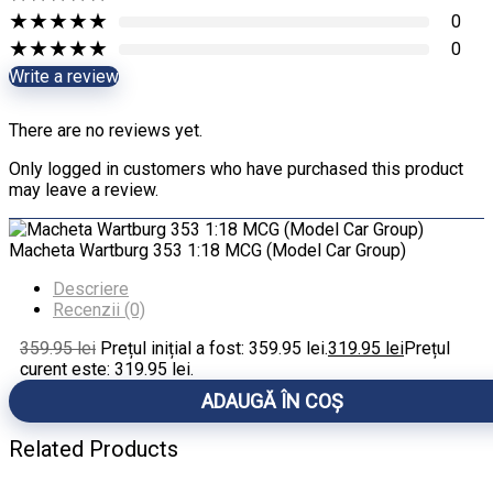
★
★
★
★
★
0
★
★
★
★
★
0
Write a review
There are no reviews yet.
Only logged in customers who have purchased this product
may leave a review.
Macheta Wartburg 353 1:18 MCG (Model Car Group)
Descriere
Recenzii (0)
359.95
lei
Prețul inițial a fost: 359.95 lei.
319.95
lei
Prețul
curent este: 319.95 lei.
ADAUGĂ ÎN COȘ
Related Products