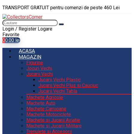
TRANSPORT GRATUIT pentru comenzi de peste 460 Lei
Login / Register
Logare
Favorite
0
0.00
lei
ACASA
MAGAZIN
Figurine
Jocuri Vechi
Jucarii Vechi
Jucarii Vechi Plastic
Jucarii Vechi Plus si Cauciuc
Jucarii Vechi Tabla
Machete Agricole
Machete Auto
Machete Camioane
Machete Motociclete
Machete si Jucarii Aviatie
Machete si Jucarii Militare
Trenulete si Accesorii