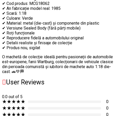
✔ Cod produs: MCG18062
✔ An fabricație model real: 1985
✔ Scară: 1:18
✔ Culoare: Verde
✔ Material: metal (die-cast) și componente din plastic
✔ Versiune Sealed Body (fără părți mobile)
✔ Roți funcționale
✔ Reproducere fidelă a automobilului original
✔ Detalii realiste și finisaje de colecție
✔ Produs nou, sigilat
O machetă de colecție ideală pentru pasionații de automobile
est-europene, fanii Wartburg, colecționarii de vehicule clasice
din perioada comunistă și iubitorii de machete auto 1:18 die-
cast. 🚗💚🏁
User Reviews
0.0
out of 5
★
★
★
★
★
0
★
★
★
★
★
0
★
★
★
★
★
0