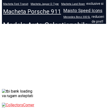
exclusive si
Macheta Ford Transit
Macheta Jaguar D Type
Macheta Land Rover
Macheta Porsche 911
Maisto Speed Icons
reduceri
Mercedes Benz 300 SL
de pret!
Modele Auto Colecționabile.
Porsche
Porsche 911
Solido
Star Wars
Toy
va rugam asteptati