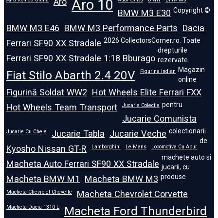
Aro
Aro 10
Copyright ©
BMW M3 E30
BMW M3 E46
BMW M3 Performance Parts
Dacia
2026 CollectorsCorner.ro. Toate
Ferrari SF90 XX Stradale
drepturile
Ferrari SF90 XX Stradale 1:18 Bburago
rezervate.
Magazin
Fiat Stilo Abarth 2.4 20V
Figurina Indian
online
Figurină Soldat WW2
Hot Wheels Elite Ferrari FXX
pentru
Hot Wheels Team Transport
Jucarie Colectie
Jucarie Comunista
colectionarii
Jucarie Cu Cheie
Jucarie Tabla
Jucarie Veche
de
Kyosho Nissan GT-R
Lamborghini
Le Mans
Locomotiva Cu Abur
machete auto si
Macheta Auto Ferrari SF90 XX Stradale
jucarii, cu
produse
Macheta BMW M1
Macheta BMW M3
Macheta Chevrolet Chevelle
Macheta Chevrolet Corvette
Macheta Dacia 1310 L
Macheta Ford Thunderbird