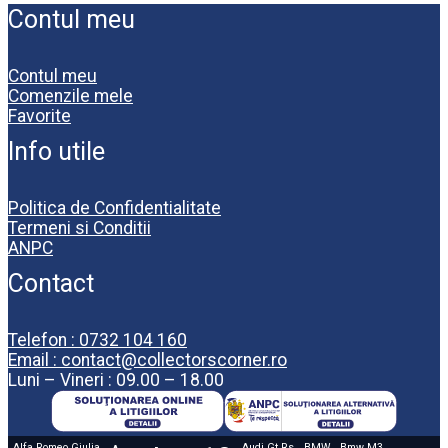
Contul meu
Contul meu
Comenzile mele
Favorite
Info utile
Politica de Confidentialitate
Termeni si Conditii
ANPC
Contact
Telefon : 0732 104 160
Email : contact@collectorscorner.ro
Luni – Vineri : 09.00 – 18.00
Alfa Romeo Giulia
Audi Gt Rs
BMW
Bmw M3