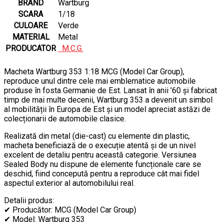
BRAND
Wartburg
SCARA
1/18
CULOARE
Verde
MATERIAL
Metal
PRODUCATOR
M.C.G.
Macheta Wartburg 353 1:18 MCG (Model Car Group),
reproduce unul dintre cele mai emblematice automobile
produse în fosta Germanie de Est. Lansat în anii ’60 și fabricat
timp de mai multe decenii, Wartburg 353 a devenit un simbol
al mobilității în Europa de Est și un model apreciat astăzi de
colecționarii de automobile clasice.
Realizată din metal (die-cast) cu elemente din plastic,
macheta beneficiază de o execuție atentă și de un nivel
excelent de detaliu pentru această categorie. Versiunea
Sealed Body nu dispune de elemente funcționale care se
deschid, fiind concepută pentru a reproduce cât mai fidel
aspectul exterior al automobilului real.
Detalii produs:
✔ Producător: MCG (Model Car Group)
✔ Model: Wartburg 353