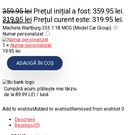
359.95
lei
Prețul inițial a fost: 359.95 lei.
319.95
lei
Prețul curent este: 319.95 lei.
1 în stoc
Macheta Wartburg 353 1:18 MCG (Model Car Group)
Numar personalizat
1
×
Numar personalizat
19.95
lei
ADAUGĂ ÎN COȘ
Cumpără acum, plătește mai târziu
de la 89.99 LEI / lună
Add to wishlist
Added to wishlist
Removed from wishlist
0
Descriere
Recenzii (0)